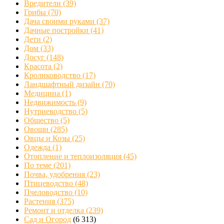
Вредители
(39)
Грибы
(70)
Дача своими руками
(37)
Дачные постройки
(41)
Дети
(2)
Дом
(33)
Досуг
(148)
Красота
(2)
Кролиководство
(17)
Ландшафтный дизайн
(70)
Медицина
(1)
Недвижимость
(9)
Нутриеводство
(5)
Общество
(5)
Овощи
(285)
Овцы и Козы
(25)
Одежда
(1)
Отопление и теплоизоляция
(45)
По теме
(201)
Почва, удобрения
(23)
Птицеводство
(48)
Пчеловодство
(10)
Растения
(375)
Ремонт и отделка
(239)
Сад и Огород
(6 313)