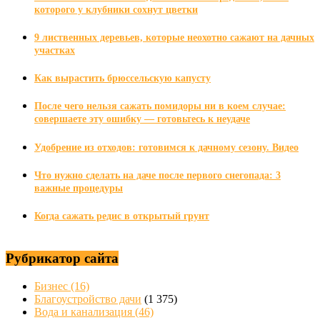
которого у клубники сохнут цветки
9 лиственных деревьев, которые неохотно сажают на дачных
участках
Как вырастить брюссельскую капусту
После чего нельзя сажать помидоры ни в коем случае:
совершаете эту ошибку — готовьтесь к неудаче
Удобрение из отходов: готовимся к дачному сезону. Видео
Что нужно сделать на даче после первого снегопада: 3
важные процедуры
Когда сажать редис в открытый грунт
Рубрикатор сайта
Бизнес
(16)
Благоустройство дачи
(1 375)
Вода и канализация
(46)