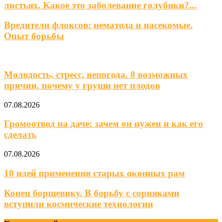
листьях. Какое это заболевание голубики?...
Вредители флоксов: нематода и насекомые.
Опыт борьбы
Фермерское подворье
Молодость, стресс, непогода. 8 возможных
причин, почему у груши нет плодов
07.08.2026
Громоотвод на даче: зачем он нужен и как его
сделать
07.08.2026
10 идей применения старых оконных рам
Конец борщевику. В борьбу с сорняками
вступили космические технологии