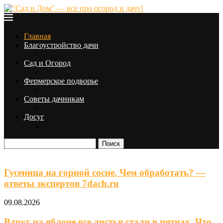
Главная
Благоустройство дачи
Сад и Огород
Фермерское подворье
Советы дачникам
Досуг
Поиск
Сад и Огород
Гусеница на горной сосне. Чем обработать? —
ответы экспертов 7dach.ru
09.08.2026
Вдруг на яблоне все листья стали в пятнах. Что