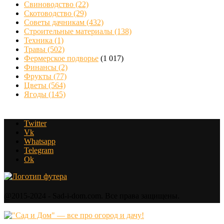
Свиноводство
(22)
Скотоводство
(29)
Советы дачникам
(432)
Строительные материалы
(138)
Техника
(1)
Травы
(502)
Фермерское подворье
(1 017)
Финансы
(2)
Фрукты
(77)
Цветы
(564)
Ягоды
(145)
Twitter
Vk
Whatsapp
Telegram
Ok
@2015-2024 - Sad-i-dom.com. Все права защищены.