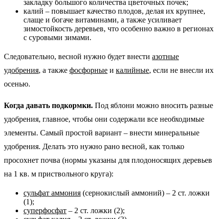
закладку большого количества цветочных почек;
калий – повышает качество плодов, делая их крупнее,
слаще и богаче витаминами, а также усиливает
зимостойкость деревьев, что особенно важно в регионах
с суровыми зимами.
Следовательно, весной нужно будет внести
азотные
удобрения
, а также
фосфорные
и
калийные
, если не внесли их
осенью.
Когда давать подкормки.
Под яблони можно вносить разные
удобрения, главное, чтобы они содержали все необходимые
элементы. Самый простой вариант – внести минеральные
удобрения. Делать это нужно рано весной, как только
просохнет почва (нормы указаны для плодоносящих деревьев
на 1 кв. м приствольного круга):
сульфат аммония
(сернокислый аммоний) – 2 ст. ложки
(1);
суперфосфат
– 2 ст. ложки (2);