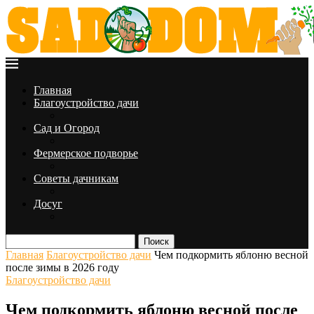
Главная
Благоустройство дачи
Сад и Огород
Фермерское подворье
Советы дачникам
Досуг
Поиск
Главная
Благоустройство дачи
Чем подкормить яблоню весной
после зимы в 2026 году
Благоустройство дачи
Чем подкормить яблоню весной после