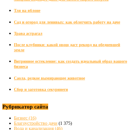
Тля на яблоне
Сад и огород для ленивых: как облегчить работу на даче
Трава астрагал
После клубники: какой овощ даст рекорд на обедневшей
земле
Витринное остекление: как создать идеальный образ вашого
бизнеса
Саола, редкое вымирающее животное
Сбор и заготовка секуринеги
Рубрикатор сайта
Бизнес
(16)
Благоустройство дачи
(1 375)
Вода и канализация
(46)