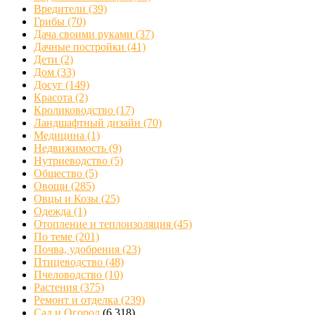
Вредители
(39)
Грибы
(70)
Дача своими руками
(37)
Дачные постройки
(41)
Дети
(2)
Дом
(33)
Досуг
(149)
Красота
(2)
Кролиководство
(17)
Ландшафтный дизайн
(70)
Медицина
(1)
Недвижимость
(9)
Нутриеводство
(5)
Общество
(5)
Овощи
(285)
Овцы и Козы
(25)
Одежда
(1)
Отопление и теплоизоляция
(45)
По теме
(201)
Почва, удобрения
(23)
Птицеводство
(48)
Пчеловодство
(10)
Растения
(375)
Ремонт и отделка
(239)
Сад и Огород
(6 318)