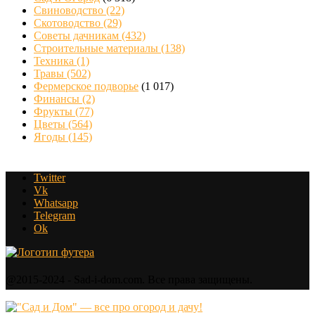
Свиноводство
(22)
Скотоводство
(29)
Советы дачникам
(432)
Строительные материалы
(138)
Техника
(1)
Травы
(502)
Фермерское подворье
(1 017)
Финансы
(2)
Фрукты
(77)
Цветы
(564)
Ягоды
(145)
Twitter
Vk
Whatsapp
Telegram
Ok
@2015-2024 - Sad-i-dom.com. Все права защищены.