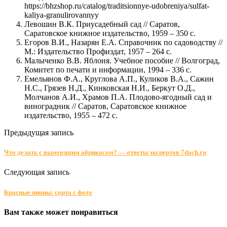
https://bhzshop.ru/catalog/traditsionnye-udobreniya/sulfat-
kaliya-granulirovannyy
Левошин В.К. Приусадебный сад // Саратов,
Саратовское книжное издательство, 1959 – 350 с.
Егоров В.И., Назарян Е.А. Справочник по садоводству //
М.: Издательство Профиздат, 1957 – 264 с.
Малыченко В.В. Яблоня. Учебное пособие // Волгоград,
Комитет по печати и информации, 1994 – 336 с.
Емельянов Ф.А., Круглова А.П., Куликов В.А., Сажин
Н.С., Грязев Н.Д., Кинковская Н.И., Беркут О.Д.,
Молчанов А.И., Храмов П.А. Плодово-ягодный сад и
виноградник // Саратов, Саратовское книжное
издательство, 1955 – 472 с.
Предыдущая запись
Что делать с вымерзшим абрикосом? — ответы экспертов 7dach.ru
Следующая запись
Красные пионы: сорта с фото
Вам также может понравиться