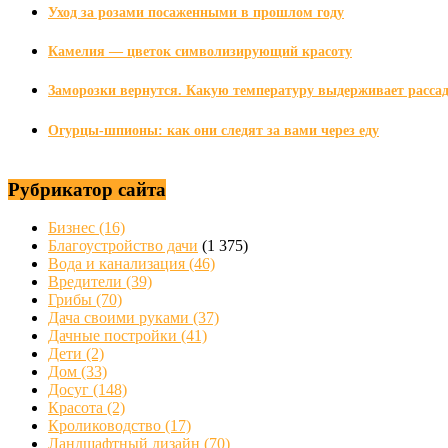
Уход за розами посаженными в прошлом году
Камелия — цветок символизирующий красоту
Заморозки вернутся. Какую температуру выдерживает рассад
Огурцы-шпионы: как они следят за вами через еду
Рубрикатор сайта
Бизнес
(16)
Благоустройство дачи
(1 375)
Вода и канализация
(46)
Вредители
(39)
Грибы
(70)
Дача своими руками
(37)
Дачные постройки
(41)
Дети
(2)
Дом
(33)
Досуг
(148)
Красота
(2)
Кролиководство
(17)
Ландшафтный дизайн
(70)