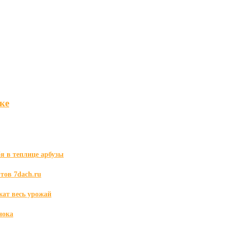
ке
я в теплице арбузы
тов 7dach.ru
жат весь урожай
нока