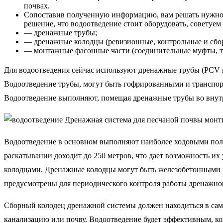
почвах.
Сопоставив полученную информацию, вам решать нужно л
решение, что водоотведение стоит оборудовать, советуе
— дренажные трубы;
— дренажные колодцы (ревизионные, контрольные и сбо
— монтажные фасонные части (соединительные муфты, т
Для водоотведения сейчас используют дренажные трубы (PCV и
Водоотведение трубы, могут быть гофрированными и транспорт
Водоотведение выполняют, помещая дренажные трубы во внутрь
Дренажная система для песчаной почвы монтир
Водоотведение в основном выполняют наиболее ходовыми поли
раскатывании доходит до 250 метров, что дает возможность и
колодцами. Дренажные колодцы могут быть железобетонными 
предусмотрены для периодического контроля работы дренажной
Сборный колодец дренажной системы должен находиться в само
канализацию или почву. Водоотведение будет эффективным, ко