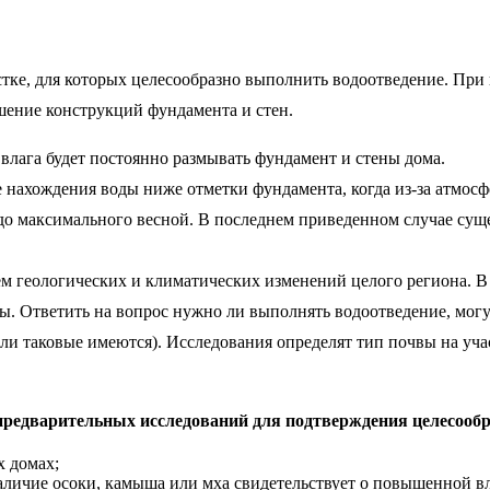
астке, для которых целесообразно выполнить водоотведение. Пр
шение конструкций фундамента и стен.
лага будет постоянно размывать фундамент и стены дома.
е нахождения воды ниже отметки фундамента, когда из-за атмос
до максимального весной. В последнем приведенном случае суще
м геологических и климатических изменений целого региона. В
ы. Ответить на вопрос нужно ли выполнять водоотведение, могу
ли таковые имеются). Исследования определят тип почвы на участ
редварительных исследований для подтверждения целесообр
х домах;
Наличие осоки, камыша или мха свидетельствует о повышенной вл