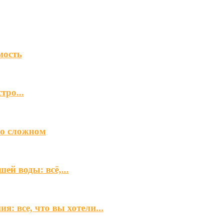
мость
тро...
 о сложном
й воды: всё,...
: все, что вы хотели...