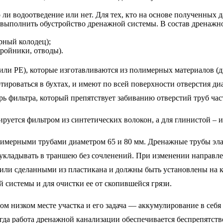
и водоотведение или нет. Для тех, кто на основе полученных д
м выполнить обустройство дренажной системы. В состав дренаж
рный колодец);
ройники, отводы).
ли PE), которые изготавливаются из полимерных материалов (д
ироваться в бухтах, и имеют по всей поверхности отверстия ди
 фильтра, который препятствует забиванию отверстий труб час
уется фильтром из синтетических волокон, а для глинистой – из
мерными трубами диаметром 65 и 80 мм. Дренажные трубы элас
х укладывать в траншею без сочленений. При изменении направл
или сделанными из пластикана и должны быть установлены на к
 системы и для очистки ее от скопившейся грязи.
м низком месте участка и его задача — аккумулирование в себя 
гда работа дренажной канализации обеспечивается беспрепятст