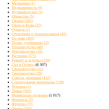
Медицина
(1)
Недвижимость
(9)
Нутриеводство
(5)
Общество
(5)
Овощи
(285)
Овцы и Козы
(25)
Одежда
(1)
Отопление и теплоизоляция
(45)
По теме
(201)
Почва, удобрения
(23)
Птицеводство
(48)
Пчеловодство
(10)
Растения
(375)
Ремонт и отделка
(239)
Сад и Огород
(6 307)
Свиноводство
(22)
Скотоводство
(29)
Советы дачникам
(432)
Строительные материалы
(138)
Техника
(1)
Травы
(502)
Фермерское подворье
(1 017)
Финансы
(2)
Фрукты
(77)
Цветы
(564)