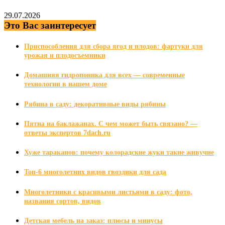
29.07.2026
Это Вас заинтересует
Приспособления для сбора ягод и плодов: фартуки для
урожая и плодосъемники
Домашняя гидропоника для всех — современные
технологии в нашем доме
Рябина в саду: декоративные виды рябины
Пятна на баклажанах. С чем может быть связано? —
ответы экспертов 7dach.ru
Хуже тараканов: почему колорадские жуки такие живучие
Топ-6 многолетних видов гвоздики для сада
Многолетники с красивыми листьями в саду: фото,
названия сортов, видов
Детская мебель на заказ: плюсы и минусы