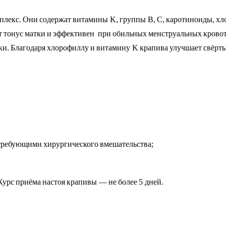
екс. Они содержат витамины K, группы B, C, каротиноиды, хл
тонус матки и эффективен при обильных менструальных кровоте
и. Благодаря хлорофиллу и витамину K крапива улучшает свёрты
требующими хирургического вмешательства;
рс приёма настоя крапивы — не более 5 дней.