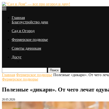
Главная
Благоустройство дачи
Сад и Огород
Фермерское подворье
Советы дачникам
Досуг
Поиск
Главная
Фермерское подворье
Полезные «дикари». От чего леч
Фермерское подворье
Полезные «дикари». От чего лечат оду
20.05.2026