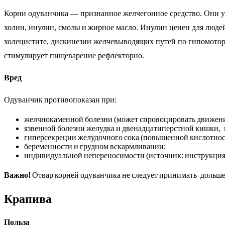
Корни одуванчика — признанное желчегонное средство. Они у
холин, инулин, смолы и жирное масло. Инулин ценен для люде
холецистите, дискинезии желчевыводящих путей по гипомоторн
стимулирует пищеварение рефлекторно.
Вред
Одуванчик противопоказан при:
желчнокаменной болезни (может спровоцировать движени
язвенной болезни желудка и двенадцатиперстной кишки, г
гиперсекреции желудочного сока (повышенной кислотнос
беременности и грудном вскармливании;
индивидуальной непереносимости (источник: инструкция
Важно!
Отвар корней одуванчика не следует принимать дольше 
Крапива
Польза