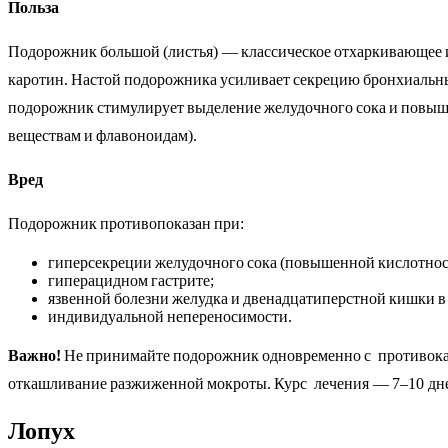
Польза
Подорожник большой (листья) — классическое отхаркивающее и
каротин. Настой подорожника усиливает секрецию бронхиальных
подорожник стимулирует выделение желудочного сока и повыша
веществам и флавоноидам).
Вред
Подорожник противопоказан при:
гиперсекреции желудочного сока (повышенной кислотнос
гиперацидном гастрите;
язвенной болезни желудка и двенадцатиперстной кишки в 
индивидуальной непереносимости.
Важно!
Не принимайте подорожник одновременно с противока
откашливание разжиженной мокроты. Курс лечения — 7–10 дн
Лопух