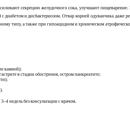
силивают секрецию желудочного сока, улучшают пищеварение. В
й с диабетом и дисбактериозом. Отвар корней одуванчика даже 
ому типу, а также при гипоацидном и хроническом атрофическо
е камней);
астрите в стадии обострения, остром панкреатите;
ти);
).
3–4 недель без консультации с врачом.