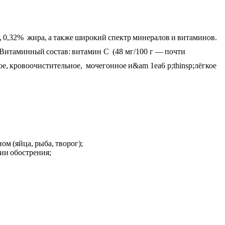
, 0,32% жира, а также широкий спектр минералов и витаминов.
и. Витаминный состав: витамин C (48 мг/100 г — почти
ое, кровоочистительное, мочегонное и&am 1ea6 p;thinsp;лёгкое
м (яйца, рыба, творог);
ии обострения;