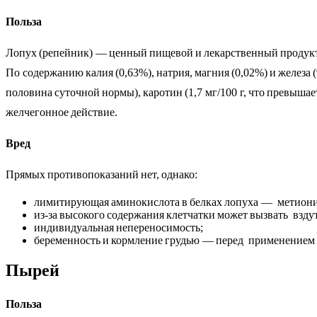
Польза
Лопух (репейник) — ценный пищевой и лекарственный продукт.
По содержанию калия (0,63%), натрия, магния (0,02%) и железа
половина суточной нормы), каротин (1,7 мг/100 г, что превыша
желчегонное действие.
Вред
Прямых противопоказаний нет, однако:
лимитирующая аминокислота в белках лопуха — метионин,
из­-за высокого содержания клетчатки может вызвать взд
индивидуальная непереносимость;
беременность и кормление грудью — перед применением 
Пырей
Польза