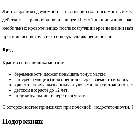
Листья крапивы двудомной — настоящий поливитаминный компл
действие — кровоостанавливающее. Настой крапивы повышает 
необильных кровотечениях после коагуляции эрозии шейки матк
противовоспалительное и общеукрепляющее действие.
Вред
Крапива противопоказана при:
беременности (может повышать тонус матки);
гиперкоагуляции (повышенной свёртываемости крови);
кровотечениях, вызванных опухолями или состояниями, 
детском возрасте до 12 лет;
индивидуальной непереносимости.
С осторожностью применяют при почечной недостаточночти. Ку
Подорожник