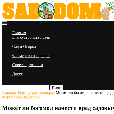
Главная
Благоустройство дачи
Сад и Огород
Фермерское подворье
Советы дачникам
Досуг
Поиск
Главная
Фермерское подворье
Может ли богомол нанести вред
Фермерское подворье
Может ли богомол нанести вред садовы