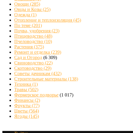
Овощи
(285)
Овцы и Козы
(25)
Одежда
(1)
Отопление и теплоизоляция
(45)
По теме
(201)
Почва, удобрения
(23)
Птицеводство
(48)
Пчеловодство
(10)
Растения
(375)
Ремонт и отделка
(239)
Сад и Огород
(6 309)
Свиноводство
(22)
Скотоводство
(29)
Советы дачникам
(432)
Строительные материалы
(138)
Техника
(1)
Травы
(502)
Фермерское подворье
(1 017)
Финансы
(2)
Фрукты
(77)
Цветы
(564)
Ягоды
(145)