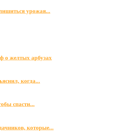
лишиться урожая...
ф о желтых арбузах
яснил, когда...
обы спасти...
ачников, которые...