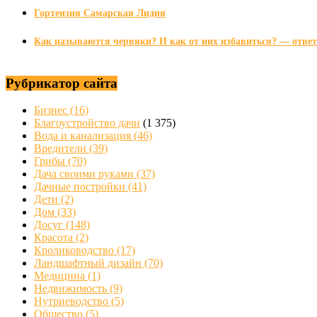
Гортензия Самарская Лидия
Как называются червяки? И как от них избавиться? — ответ
Рубрикатор сайта
Бизнес
(16)
Благоустройство дачи
(1 375)
Вода и канализация
(46)
Вредители
(39)
Грибы
(70)
Дача своими руками
(37)
Дачные постройки
(41)
Дети
(2)
Дом
(33)
Досуг
(148)
Красота
(2)
Кролиководство
(17)
Ландшафтный дизайн
(70)
Медицина
(1)
Недвижимость
(9)
Нутриеводство
(5)
Общество
(5)