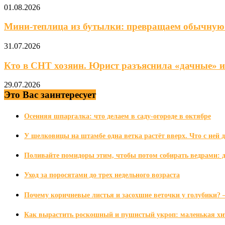
01.08.2026
Мини‑теплица из бутылки: превращаем обычную в
31.07.2026
Кто в СНТ хозяин. Юрист разъяснила «дачные» из
29.07.2026
Это Вас заинтересует
Осенняя шпаргалка: что делаем в саду-огороде в октябре
У шелковицы на штамбе одна ветка растёт вверх. Что с ней 
Поливайте помидоры этим, чтобы потом собирать ведрами: д
Уход за поросятами до трех недельного возраста
Почему коричневые листья и засохшие веточки у голубики? 
Как вырастить роскошный и пушистый укроп: маленькая хит