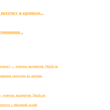
еточку в крепкое...
менения...
делать? — ответы экспертов 7dach.ru
ешевое средство из аптеки
— ответы экспертов 7dach.ru
рость с обычной золой