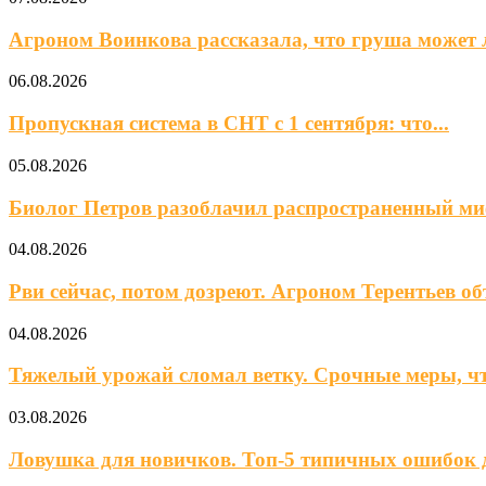
Агроном Воинкова рассказала, что груша может 
06.08.2026
Пропускная система в СНТ с 1 сентября: что...
05.08.2026
Биолог Петров разоблачил распространенный ми
04.08.2026
Рви сейчас, потом дозреют. Агроном Терентьев объ
04.08.2026
Тяжелый урожай сломал ветку. Срочные меры, чт
03.08.2026
Ловушка для новичков. Топ-5 типичных ошибок д