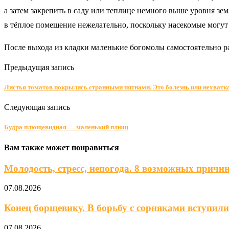
а затем закрепить в саду или теплице немного выше уровня зе
в тёплое помещение нежелательно, поскольку насекомые могут 
После выхода из кладки маленькие богомолы самостоятельно ра
Предыдущая запись
Листья томатов покрылись странными пятнами. Это болезнь или нехватка
Следующая запись
Будра плющевидная — маленький плющ
Вам также может понравиться
Молодость, стресс, непогода. 8 возможных причин,
07.08.2026
Конец борщевику. В борьбу с сорняками вступили 
07.08.2026