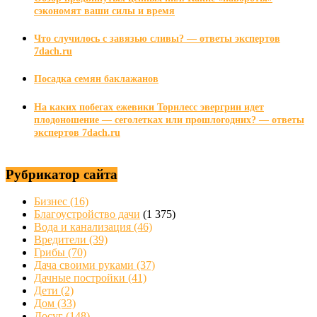
сэкономят ваши силы и время
Что случилось с завязью сливы? — ответы экспертов
7dach.ru
Посадка семян баклажанов
На каких побегах ежевики Торнлесс эвергрин идет
плодоношение — сеголетках или прошлогодних? — ответы
экспертов 7dach.ru
Рубрикатор сайта
Бизнес
(16)
Благоустройство дачи
(1 375)
Вода и канализация
(46)
Вредители
(39)
Грибы
(70)
Дача своими руками
(37)
Дачные постройки
(41)
Дети
(2)
Дом
(33)
Досуг
(148)