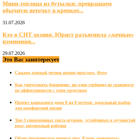
Мини‑теплица из бутылки: превращаем
обычную веточку в крепкое...
31.07.2026
Кто в СНТ хозяин. Юрист разъяснила «дачные»
изменения...
29.07.2026
Это Вас заинтересует
Сажаем озимый чеснок проще простого. Фото
Как уничтожить борщевик: ни один гербицид не сравнится
по эффективности с этим средством
Проект каркасного дома 8 на 8 метров: идеальный выбор
для комфортной жизни
Топ-3 современных сорта огурцов, устойчивых к мучнистой
росе: интересный рейтинг
Обзор продвинутых цепных пил. Какие «навороты»