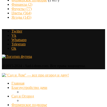
Фермерское подворье
(1 017)
Финансы
(2)
Фрукты
(77)
Цветы
(564)
Ягоды
(145)
Twitter
Vk
Whatsapp
Telegram
Ok
@2015-2024 - Sad-i-dom.com. Все права защищены.
Главная
Благоустройство дачи
Сад и Огород
Фермерское подворье