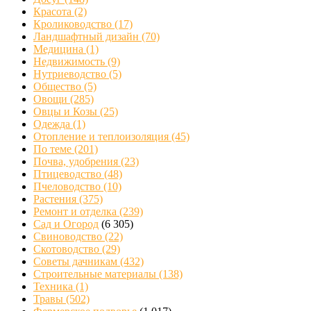
Красота
(2)
Кролиководство
(17)
Ландшафтный дизайн
(70)
Медицина
(1)
Недвижимость
(9)
Нутриеводство
(5)
Общество
(5)
Овощи
(285)
Овцы и Козы
(25)
Одежда
(1)
Отопление и теплоизоляция
(45)
По теме
(201)
Почва, удобрения
(23)
Птицеводство
(48)
Пчеловодство
(10)
Растения
(375)
Ремонт и отделка
(239)
Сад и Огород
(6 305)
Свиноводство
(22)
Скотоводство
(29)
Советы дачникам
(432)
Строительные материалы
(138)
Техника
(1)
Травы
(502)