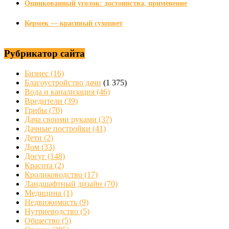
Оцинкованный уголок: достоинства, применение
Кермек — красивый сухоцвет
Рубрикатор сайта
Бизнес
(16)
Благоустройство дачи
(1 375)
Вода и канализация
(46)
Вредители
(39)
Грибы
(70)
Дача своими руками
(37)
Дачные постройки
(41)
Дети
(2)
Дом
(33)
Досуг
(148)
Красота
(2)
Кролиководство
(17)
Ландшафтный дизайн
(70)
Медицина
(1)
Недвижимость
(9)
Нутриеводство
(5)
Общество
(5)