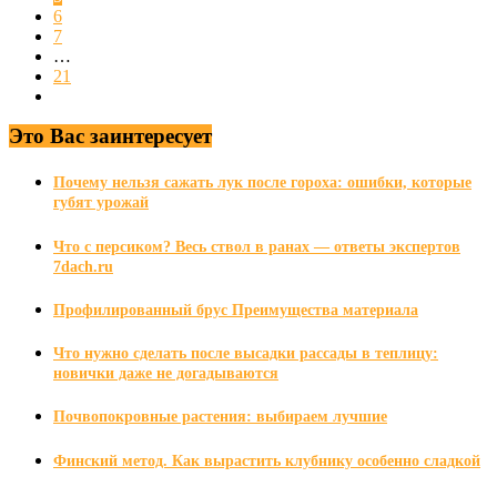
6
7
…
21
Это Вас заинтересует
Почему нельзя сажать лук после гороха: ошибки, которые
губят урожай
Что с персиком? Весь ствол в ранах — ответы экспертов
7dach.ru
Профилированный брус Преимущества материала
Что нужно сделать после высадки рассады в теплицу:
новички даже не догадываются
Почвопокровные растения: выбираем лучшие
Финский метод. Как вырастить клубнику особенно сладкой