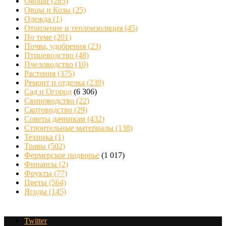
Овощи
(285)
Овцы и Козы
(25)
Одежда
(1)
Отопление и теплоизоляция
(45)
По теме
(201)
Почва, удобрения
(23)
Птицеводство
(48)
Пчеловодство
(10)
Растения
(375)
Ремонт и отделка
(239)
Сад и Огород
(6 306)
Свиноводство
(22)
Скотоводство
(29)
Советы дачникам
(432)
Строительные материалы
(138)
Техника
(1)
Травы
(502)
Фермерское подворье
(1 017)
Финансы
(2)
Фрукты
(77)
Цветы
(564)
Ягоды
(145)
Twitter