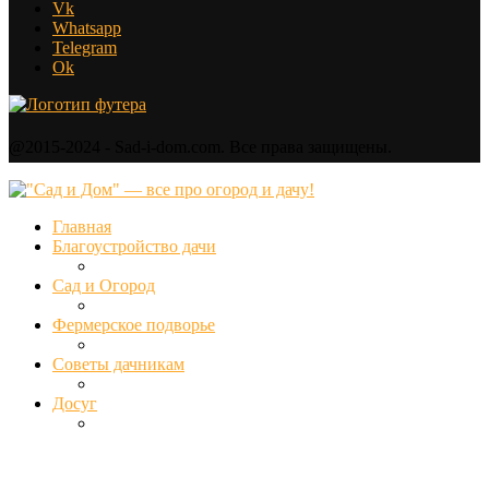
Vk
Whatsapp
Telegram
Ok
@2015-2024 - Sad-i-dom.com. Все права защищены.
Главная
Благоустройство дачи
Сад и Огород
Фермерское подворье
Советы дачникам
Досуг