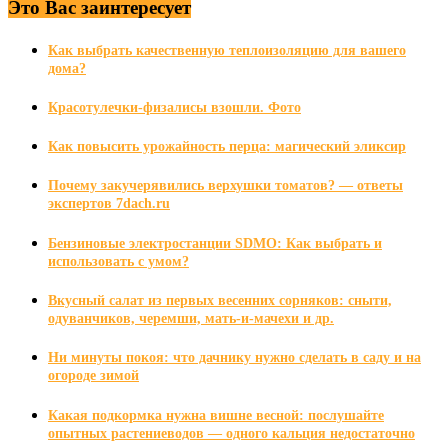
Это Вас заинтересует
Как выбрать качественную теплоизоляцию для вашего
дома?
Красотулечки-физалисы взошли. Фото
Как повысить урожайность перца: магический эликсир
Почему закучерявились верхушки томатов? — ответы
экспертов 7dach.ru
Бензиновые электростанции SDMO: Как выбрать и
использовать с умом?
Вкусный салат из первых весенних сорняков: сныти,
одуванчиков, черемши, мать-и-мачехи и др.
Ни минуты покоя: что дачнику нужно сделать в саду и на
огороде зимой
Какая подкормка нужна вишне весной: послушайте
опытных растениеводов — одного кальция недостаточно