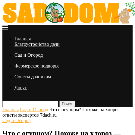
Главная
Благоустройство дачи
Сад и Огород
Фермерское подворье
Советы дачникам
Досуг
Поиск
Главная
Сад и Огород
Что с огурцом? Похоже на хлороз —
ответы экспертов 7dach.ru
Сад и Огород
Что с огурцом? Похоже на хлороз —