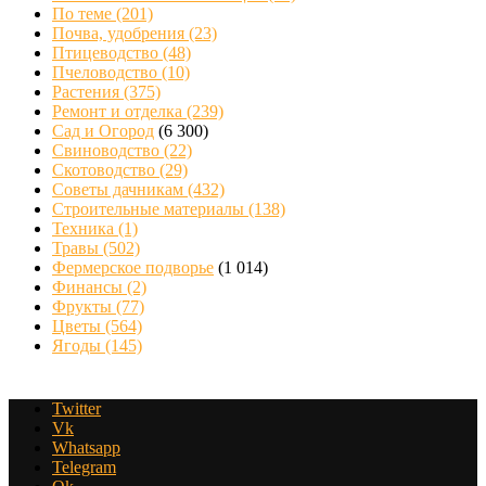
По теме
(201)
Почва, удобрения
(23)
Птицеводство
(48)
Пчеловодство
(10)
Растения
(375)
Ремонт и отделка
(239)
Сад и Огород
(6 300)
Свиноводство
(22)
Скотоводство
(29)
Советы дачникам
(432)
Строительные материалы
(138)
Техника
(1)
Травы
(502)
Фермерское подворье
(1 014)
Финансы
(2)
Фрукты
(77)
Цветы
(564)
Ягоды
(145)
Twitter
Vk
Whatsapp
Telegram