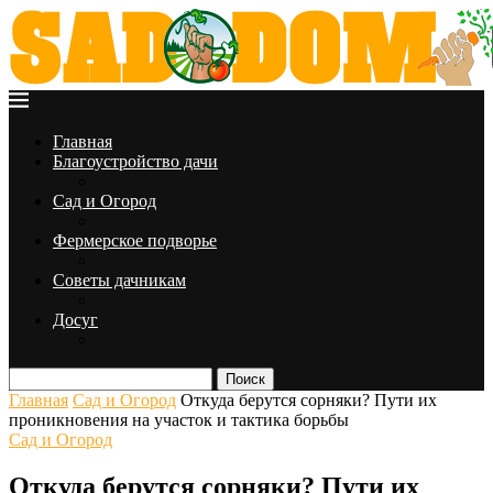
Главная
Благоустройство дачи
Сад и Огород
Фермерское подворье
Советы дачникам
Досуг
Поиск
Главная
Сад и Огород
Откуда берутся сорняки? Пути их
проникновения на участок и тактика борьбы
Сад и Огород
Откуда берутся сорняки? Пути их