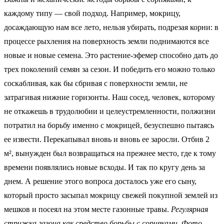
каждому типу — свой подход. Например, мокрицу,
досаждающую нам все лето, нельзя убирать, подрезая корни: в
процессе рыхления на поверхность земли поднимаются все
новые и новые семена. Это растение-эфемер способно дать до
трех поколений семян за сезон. И победить его можно только
соскабливая, как бы сбривая с поверхности земли, не
затрагивая нижние горизонты. Наш сосед, человек, которому
не откажешь в трудолюбии и целеустремленности, полжизни
потратил на борьбу именно с мокрицей, безуспешно пытаясь
ее извести. Перекапывал вновь и вновь ее заросли. Отбив 2
м², вынужден был возвращаться на прежнее место, где к тому
времени появлялись новые всходы. И так по кругу день за
днем. А решение этого вопроса досталось уже его сыну,
который просто засыпал мокрицу свежей покупной землей из
мешков и посеял на этом месте газонные травы.
Регулярная
стрижка газона как средство борьбы с сорняками. Фото