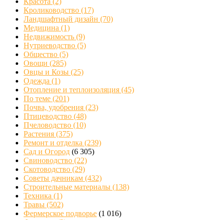
Красота
(2)
Кролиководство
(17)
Ландшафтный дизайн
(70)
Медицина
(1)
Недвижимость
(9)
Нутриеводство
(5)
Общество
(5)
Овощи
(285)
Овцы и Козы
(25)
Одежда
(1)
Отопление и теплоизоляция
(45)
По теме
(201)
Почва, удобрения
(23)
Птицеводство
(48)
Пчеловодство
(10)
Растения
(375)
Ремонт и отделка
(239)
Сад и Огород
(6 305)
Свиноводство
(22)
Скотоводство
(29)
Советы дачникам
(432)
Строительные материалы
(138)
Техника
(1)
Травы
(502)
Фермерское подворье
(1 016)