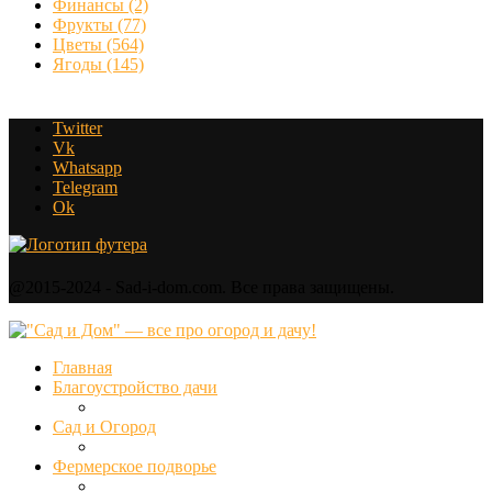
Финансы
(2)
Фрукты
(77)
Цветы
(564)
Ягоды
(145)
Twitter
Vk
Whatsapp
Telegram
Ok
@2015-2024 - Sad-i-dom.com. Все права защищены.
Главная
Благоустройство дачи
Сад и Огород
Фермерское подворье