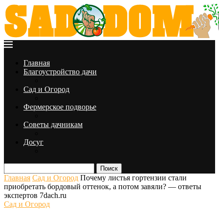
Главная
Благоустройство дачи
Сад и Огород
Фермерское подворье
Советы дачникам
Досуг
Поиск
Главная
Сад и Огород
Почему листья гортензии стали
приобретать бордовый оттенок, а потом завяли? — ответы
экспертов 7dach.ru
Сад и Огород