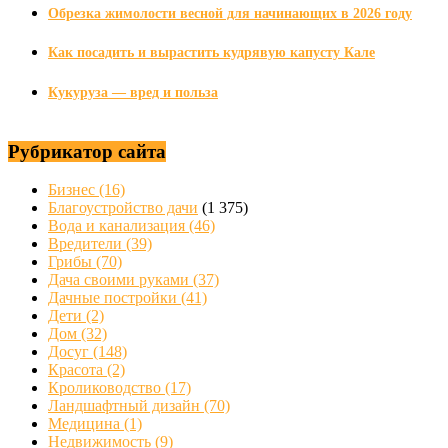
Обрезка жимолости весной для начинающих в 2026 году
Как посадить и вырастить кудрявую капусту Кале
Кукуруза — вред и польза
Рубрикатор сайта
Бизнес
(16)
Благоустройство дачи
(1 375)
Вода и канализация
(46)
Вредители
(39)
Грибы
(70)
Дача своими руками
(37)
Дачные постройки
(41)
Дети
(2)
Дом
(32)
Досуг
(148)
Красота
(2)
Кролиководство
(17)
Ландшафтный дизайн
(70)
Медицина
(1)
Недвижимость
(9)