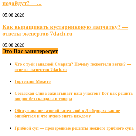
подойдут? —...
05.08.2026
Как выращивать кустарниковую лапчатку? —
ответы экспертов 7dach.ru
05.08.2026
Это Вас заинтересует
Что с туей западной Смарагд? Почему пожелтели ветки? —
ответы экспертов 7dach.ru
Гортензия Мохито
Соседская слива захватывает ваш участок? Вот как решить
вопрос без скандала и топора
Обслуживание газовой котельной в Люберцах: как не
ошибиться и что нужно знать каждому
Грибной суп — проверенные рецепты нежного грибного супа