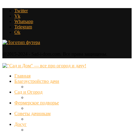
Twitter
Vk
Whatsapp
Telegram
Ok
@2015-2024 - Sad-i-dom.com. Все права защищены.
Главная
Благоустройство дачи
Сад и Огород
Фермерское подворье
Советы дачникам
Досуг