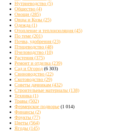
Нутриеводство
(5)
Общество
(4)
Овощи
(285)
Овцы и Козы
(25)
Одежда
(1)
Отопление и теплоизоляция
(45)
По теме
(201)
Почва, удобрения
(23)
Птицеводство
(48)
Пчеловодство
(10)
Растения
(375)
Ремонт и отделка
(239)
Сад и Огород
(6 303)
Свиноводство
(22)
Скотоводство
(29)
Советы дачникам
(432)
Строительные материалы
(138)
Техника
(1)
Травы
(502)
Фермерское подворье
(1 014)
Финансы
(2)
Фрукты
(77)
Цветы
(564)
Ягоды
(145)