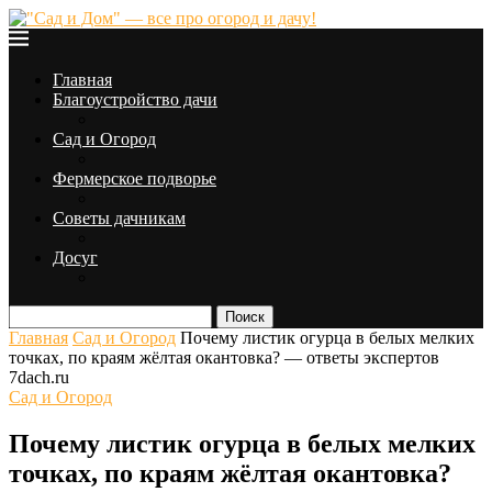
Главная
Благоустройство дачи
Сад и Огород
Фермерское подворье
Советы дачникам
Досуг
Поиск
Главная
Сад и Огород
Почему листик огурца в белых мелких
точках, по краям жёлтая окантовка? — ответы экспертов
7dach.ru
Сад и Огород
Почему листик огурца в белых мелких
точках, по краям жёлтая окантовка?