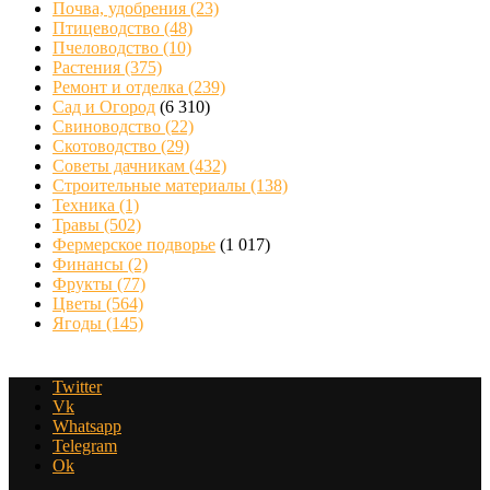
Почва, удобрения
(23)
Птицеводство
(48)
Пчеловодство
(10)
Растения
(375)
Ремонт и отделка
(239)
Сад и Огород
(6 310)
Свиноводство
(22)
Скотоводство
(29)
Советы дачникам
(432)
Строительные материалы
(138)
Техника
(1)
Травы
(502)
Фермерское подворье
(1 017)
Финансы
(2)
Фрукты
(77)
Цветы
(564)
Ягоды
(145)
Twitter
Vk
Whatsapp
Telegram
Ok