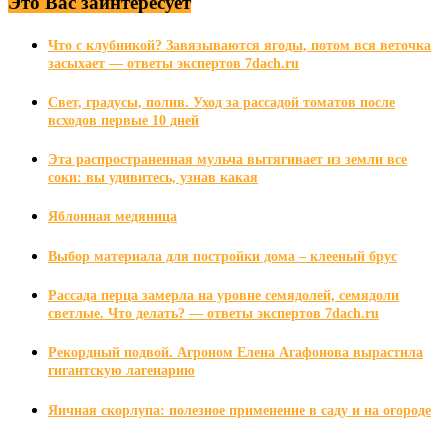
Это Вас заинтересует
Что с клубникой? Завязываются ягоды, потом вся веточка
засыхает — ответы экспертов 7dach.ru
Свет, градусы, полив. Уход за рассадой томатов после
всходов первые 10 дней
Эта распространенная мульча вытягивает из земли все
соки: вы удивитесь, узнав какая
Яблонная медяница
Выбор материала для постройки дома – клееный брус
Рассада перца замерла на уровне семядолей, семядоли
светлые. Что делать? — ответы экспертов 7dach.ru
Рекордный подвой. Агроном Елена Агафонова вырастила
гигантскую лагенарию
Яичная скорлупа: полезное применение в саду и на огороде