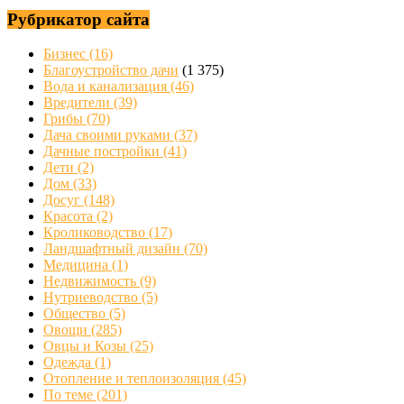
Рубрикатор сайта
Бизнес
(16)
Благоустройство дачи
(1 375)
Вода и канализация
(46)
Вредители
(39)
Грибы
(70)
Дача своими руками
(37)
Дачные постройки
(41)
Дети
(2)
Дом
(33)
Досуг
(148)
Красота
(2)
Кролиководство
(17)
Ландшафтный дизайн
(70)
Медицина
(1)
Недвижимость
(9)
Нутриеводство
(5)
Общество
(5)
Овощи
(285)
Овцы и Козы
(25)
Одежда
(1)
Отопление и теплоизоляция
(45)
По теме
(201)