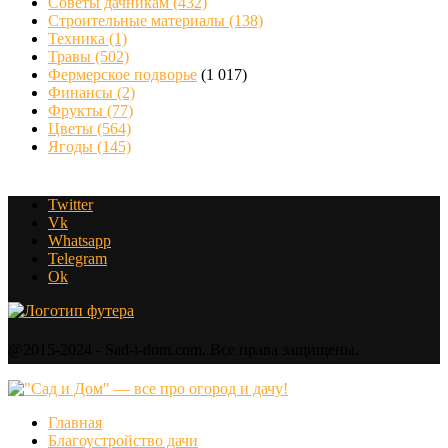
Советы дачникам
(432)
Строительные материалы
(138)
Техника
(1)
Травы
(502)
Фермерское подворье
(1 017)
Финансы
(2)
Фрукты
(77)
Цветы
(564)
Ягоды
(145)
Twitter
Vk
Whatsapp
Telegram
Ok
@2015-2024 - Sad-i-dom.com. Все права защищены.
Главная
Благоустройство дачи