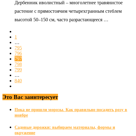
Дербенник иволистный – многолетнее травянистое
растение с прямостоячим четырехгранным стеблем
высотой 50–150 см, часто разрастающееся …
1
…
795
796
797
798
799
…
840
Это Вас заинтересует
Пока не пришли морозы. Как правильно посадить розу в
ноябре
Садовые дорожки: выбираем материалы, формы и
окружение