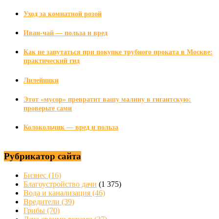
Уход за комнатной розой
Иван-чай — польза и вред
Как не запутаться при покупке трубного проката в Москве:
практический гид
Лилейники
Этот «мусор» превратит вашу малину в гигантскую:
проверьте сами
Колокольчик — вред и польза
Рубрикатор сайта
Бизнес
(16)
Благоустройство дачи
(1 375)
Вода и канализация
(46)
Вредители
(39)
Грибы
(70)