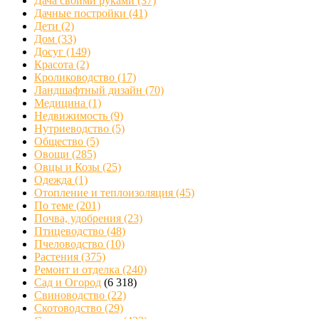
Дача своими руками
(37)
Дачные постройки
(41)
Дети
(2)
Дом
(33)
Досуг
(149)
Красота
(2)
Кролиководство
(17)
Ландшафтный дизайн
(70)
Медицина
(1)
Недвижимость
(9)
Нутриеводство
(5)
Общество
(5)
Овощи
(285)
Овцы и Козы
(25)
Одежда
(1)
Отопление и теплоизоляция
(45)
По теме
(201)
Почва, удобрения
(23)
Птицеводство
(48)
Пчеловодство
(10)
Растения
(375)
Ремонт и отделка
(240)
Сад и Огород
(6 318)
Свиноводство
(22)
Скотоводство
(29)