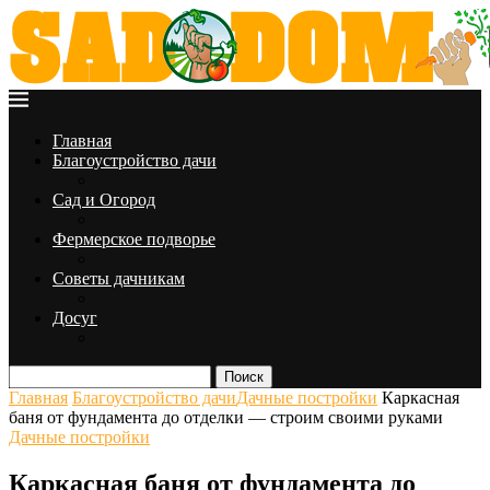
Главная
Благоустройство дачи
Сад и Огород
Фермерское подворье
Советы дачникам
Досуг
Поиск
Главная
Благоустройство дачи
Дачные постройки
Каркасная
баня от фундамента до отделки — строим своими руками
Дачные постройки
Каркасная баня от фундамента до