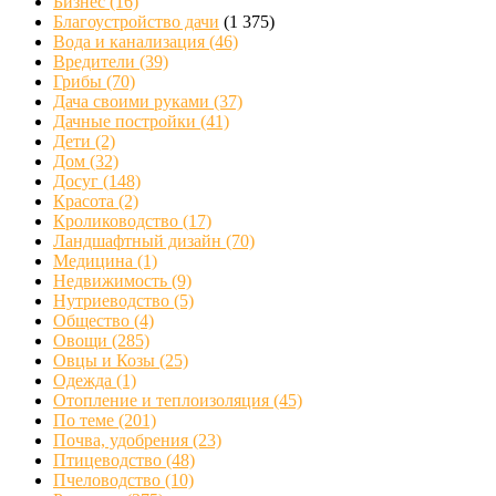
Бизнес
(16)
Благоустройство дачи
(1 375)
Вода и канализация
(46)
Вредители
(39)
Грибы
(70)
Дача своими руками
(37)
Дачные постройки
(41)
Дети
(2)
Дом
(32)
Досуг
(148)
Красота
(2)
Кролиководство
(17)
Ландшафтный дизайн
(70)
Медицина
(1)
Недвижимость
(9)
Нутриеводство
(5)
Общество
(4)
Овощи
(285)
Овцы и Козы
(25)
Одежда
(1)
Отопление и теплоизоляция
(45)
По теме
(201)
Почва, удобрения
(23)
Птицеводство
(48)
Пчеловодство
(10)