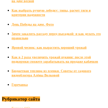
на даче весной
Как выбрать ручную лебедку: типы, расчет тяги и
критерии надежности
День Победы на даче. Фото
Зачем закалять рассаду перед высадкой: и как делать это
правильно
Яровой чеснок: как вырастить хороший урожай
Как в 2 раза увеличить урожай цукини: после этой
подкормки сможете зарабатывать на продаже кабачков
Бюджетная теплица из пленки. Советы от садового
видеоблогера Алёны Волковой
Горечавка
Рубрикатор сайта