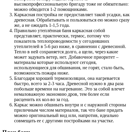
высокопрофессиональную бригаду тоже не обязательно:
можно обходится 1-2 помощниками.
Каркасная постройка не предоставляет такой усадки, как
древесная. Обрабатывать и пользоваться ею можно сразу
же, а не ожидать 1-1,5 года.
Правильно утеплённая баня каркасная собой
представляет, практически, термос, потому что
показатель теплопроводимости у сегодняшних
утеплителей в 5-6 раз ниже, в сравнении с древесиной.
Тепло в ней сохраняется долго, а щели, через какие
может задувать ветер, нет. Добавочное приоритет –
материалы которые используют сегодня,
использующиеся для обшивания, не горят, стало быть,
возможность пожара ниже.
Благодаря хорошей термоизоляции, она нагревается
быстро, всего за 2-3 часа. Древесной нужно в два раза
побольше времени на нагревание. Это за собой влечет
немаловажную экономию дров, тем более если
расценить их кол-во за год.
Каркас можно обшивать внутри и с наружной стороны
приличным числом материалов, так что бане придать
можно оригинальный вид или, напротив, идеально
совмещать ее с другими постройками на участке.