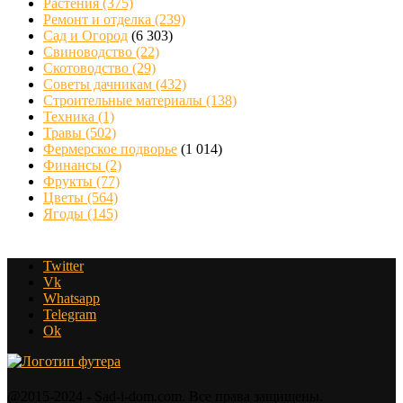
Растения
(375)
Ремонт и отделка
(239)
Сад и Огород
(6 303)
Свиноводство
(22)
Скотоводство
(29)
Советы дачникам
(432)
Строительные материалы
(138)
Техника
(1)
Травы
(502)
Фермерское подворье
(1 014)
Финансы
(2)
Фрукты
(77)
Цветы
(564)
Ягоды
(145)
Twitter
Vk
Whatsapp
Telegram
Ok
@2015-2024 - Sad-i-dom.com. Все права защищены.