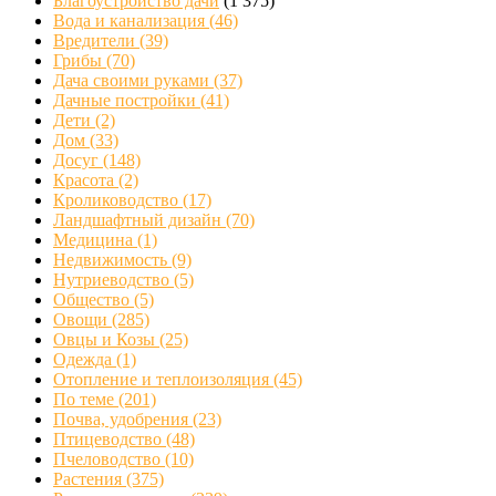
Благоустройство дачи
(1 375)
Вода и канализация
(46)
Вредители
(39)
Грибы
(70)
Дача своими руками
(37)
Дачные постройки
(41)
Дети
(2)
Дом
(33)
Досуг
(148)
Красота
(2)
Кролиководство
(17)
Ландшафтный дизайн
(70)
Медицина
(1)
Недвижимость
(9)
Нутриеводство
(5)
Общество
(5)
Овощи
(285)
Овцы и Козы
(25)
Одежда
(1)
Отопление и теплоизоляция
(45)
По теме
(201)
Почва, удобрения
(23)
Птицеводство
(48)
Пчеловодство
(10)
Растения
(375)