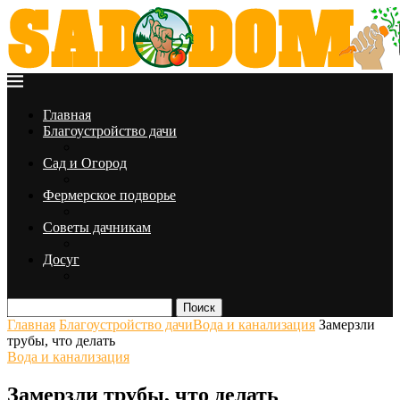
Главная
Благоустройство дачи
Сад и Огород
Фермерское подворье
Советы дачникам
Досуг
Поиск
Главная
Благоустройство дачи
Вода и канализация
Замерзли
трубы, что делать
Вода и канализация
Замерзли трубы, что делать