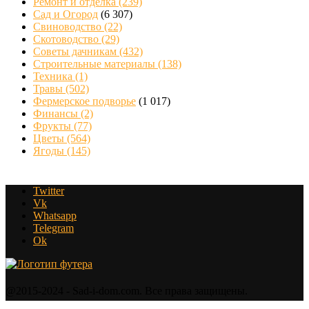
Ремонт и отделка
(239)
Сад и Огород
(6 307)
Свиноводство
(22)
Скотоводство
(29)
Советы дачникам
(432)
Строительные материалы
(138)
Техника
(1)
Травы
(502)
Фермерское подворье
(1 017)
Финансы
(2)
Фрукты
(77)
Цветы
(564)
Ягоды
(145)
Twitter
Vk
Whatsapp
Telegram
Ok
@2015-2024 - Sad-i-dom.com. Все права защищены.