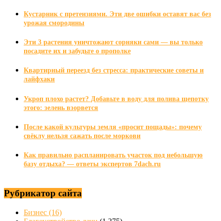
Кустарник с претензиями. Эти две ошибки оставят вас без
урожая смородины
Эти 3 растения уничтожают сорняки сами — вы только
посадите их и забудьте о прополке
Квартирный переезд без стресса: практические советы и
лайфхаки
Укроп плохо растет? Добавьте в воду для полива щепотку
этого: зелень взорвется
После какой культуры земля «просит пощады»: почему
свёклу нельзя сажать после моркови
Как правильно распланировать участок под небольшую
базу отдыха? — ответы экспертов 7dach.ru
Рубрикатор сайта
Бизнес
(16)