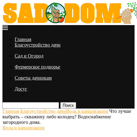
Главная
Благоустройство дачи
Сад и Огород
Фермерское подворье
Советы дачникам
Досуг
Поиск
Главная
Благоустройство дачи
Вода и канализация
Что лучше
выбрать – скважину либо колодец? Водоснабжение
загородного дома.
Вода и канализация