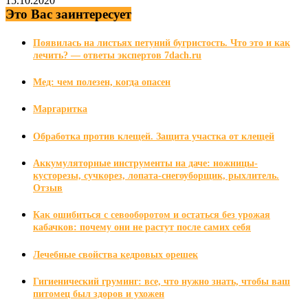
15.10.2020
Это Вас заинтересует
Появилась на листьях петуний бугристость. Что это и как
лечить? — ответы экспертов 7dach.ru
Мед: чем полезен, когда опасен
Маргаритка
Обработка против клещей. Защита участка от клещей
Аккумуляторные инструменты на даче: ножницы-
кусторезы, сучкорез, лопата-снегоуборщик, рыхлитель.
Отзыв
Как ошибиться с севооборотом и остаться без урожая
кабачков: почему они не растут после самих себя
Лечебные свойства кедровых орешек
Гигиенический груминг: все, что нужно знать, чтобы ваш
питомец был здоров и ухожен