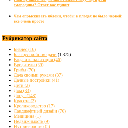
смородины? Ответ вас удивит
Чем опрыскивать яблони, чтобы в плодах не было червей:
всё очень просто
Рубрикатор сайта
Бизнес
(16)
Благоустройство дачи
(1 375)
Вода и канализация
(46)
Вредители
(39)
Грибы
(70)
Дача своими руками
(37)
Дачные постройки
(41)
Дети
(2)
Дом
(33)
Досуг
(148)
Красота
(2)
Кролиководство
(17)
Ландшафтный дизайн
(70)
Медицина
(1)
Недвижимость
(9)
Нутриеводство
(5)