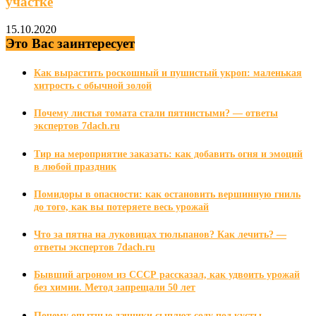
участке
15.10.2020
Это Вас заинтересует
Как вырастить роскошный и пушистый укроп: маленькая
хитрость с обычной золой
Почему листья томата стали пятнистыми? — ответы
экспертов 7dach.ru
Тир на мероприятие заказать: как добавить огня и эмоций
в любой праздник
Помидоры в опасности: как остановить вершинную гниль
до того, как вы потеряете весь урожай
Что за пятна на луковицах тюльпанов? Как лечить? —
ответы экспертов 7dach.ru
Бывший агроном из СССР рассказал, как удвоить урожай
без химии. Метод запрещали 50 лет
Почему опытные дачники сыплют соду под кусты