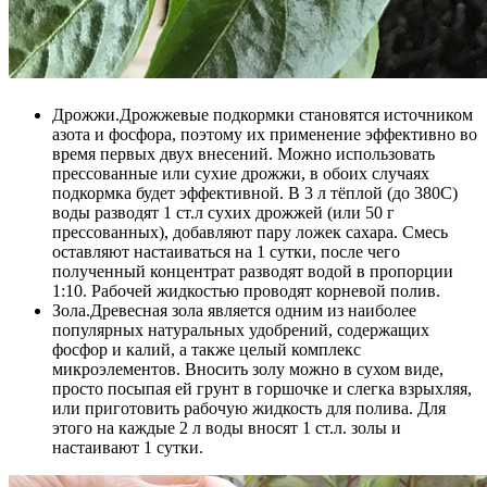
Дрожжи.Дрожжевые подкормки становятся источником
азота и фосфора, поэтому их применение эффективно во
время первых двух внесений. Можно использовать
прессованные или сухие дрожжи, в обоих случаях
подкормка будет эффективной. В 3 л тёплой (до 380С)
воды разводят 1 ст.л сухих дрожжей (или 50 г
прессованных), добавляют пару ложек сахара. Смесь
оставляют настаиваться на 1 сутки, после чего
полученный концентрат разводят водой в пропорции
1:10. Рабочей жидкостью проводят корневой полив.
Зола.Древесная зола является одним из наиболее
популярных натуральных удобрений, содержащих
фосфор и калий, а также целый комплекс
микроэлементов. Вносить золу можно в сухом виде,
просто посыпая ей грунт в горшочке и слегка взрыхляя,
или приготовить рабочую жидкость для полива. Для
этого на каждые 2 л воды вносят 1 ст.л. золы и
настаивают 1 сутки.