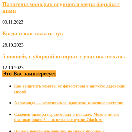
Патогены молодых огурцов и меры борьбы с
ними
03.11.2023
Когда и как сажать лук
28.10.2023
5 овощей, с уборкой которых с участка нельзя...
12.10.2023
Это Вас заинтересует
Как защитить томаты от фитофторы в августе: дедовский
способ
Алламанда — экзотическое, ядовитое, красивое растение
Cаженец инжира перезимовал в подвале. Можно ли его
реанимировать? — ответы экспертов 7dach.ru
Почему некоторые дачники не знают проблем с