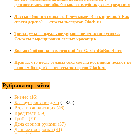
долгоносиком: они обрабатывают клубнику этим средством
Листья яблони отмирают. В чем может быть причина? Как
спасти дерево? — ответы экспертов 7dach.ru
Триллиумы — идеальное украшение тенистого уголка.
Секреты выращивания лесных красавцев
Большой обзор на немаленький бот GardenRuBot. Фото
Правда, что после отжима сока семена костяники подают ко
вторым блюдам? — ответы экспертов 7dach.ru
Рубрикатор сайта
Бизнес
(16)
Благоустройство дачи
(1 375)
Вода и канализация
(46)
Вредители
(39)
Грибы
(70)
Дача своими руками
(37)
Дачные постройки
(41)