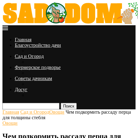
Главная
Благоустройство дачи
Сад и Огород
Фермерское подворье
Советы дачникам
Досуг
Поиск
Главная
Сад и Огород
Овощи
Чем подкормить рассаду перца
для толщины стебля
Овощи
Чем подкормить рассаду перца для