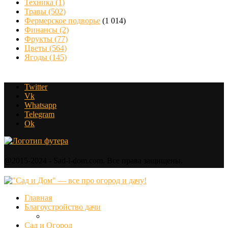
Техника
(1)
Травы
(502)
Фермерское подворье
(1 014)
Финансы
(2)
Фрукты
(77)
Цветы
(564)
Ягоды
(145)
Twitter
Vk
Whatsapp
Telegram
Ok
@2015-2024 - Sad-i-dom.com. Все права защищены.
Главная
Благоустройство дачи
Сад и Огород