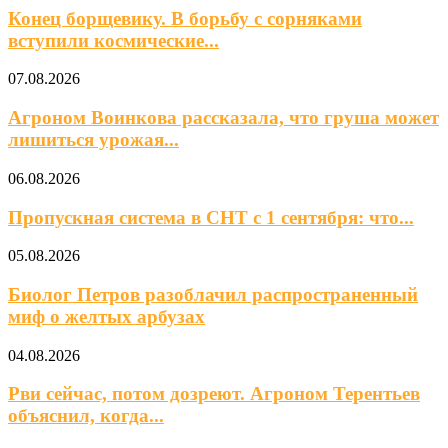
Конец борщевику. В борьбу с сорняками
вступили космические...
07.08.2026
Агроном Воинкова рассказала, что груша может
лишиться урожая...
06.08.2026
Пропускная система в СНТ с 1 сентября: что...
05.08.2026
Биолог Петров разоблачил распространенный
миф о желтых арбузах
04.08.2026
Рви сейчас, потом дозреют. Агроном Терентьев
объяснил, когда...