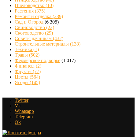
Пчеловодство
(10)
Растения
(375)
Ремонт и отделка
(239)
Сад и Огород
(6 305)
Свиноводство
(22)
Скотоводство
(29)
Советы дачникам
(432)
Строительные материалы
(138)
Техника
(1)
Травы
(502)
Фермерское подворье
(1 017)
Финансы
(2)
Фрукты
(77)
Цветы
(564)
Ягоды
(145)
Twitter
Vk
Whatsapp
Telegram
Ok