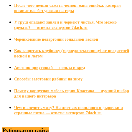
После чего нельзя сажать чеснок: одна ошибка, которая
оставит вас без урожая на годы
У груш опадают завязи и чернеют листья. Что можно
сделать? — ответы экспертов 7dach.ru
Черенкование пеларгонии зональной весной
Как защитить клубнику (садовую землянику) от вредителей
весной и летом
Аистник цикутовый — польза и вред
Способы заготовки рябины на зиму
Почему корпусная мебель серия Классика — лучший выбор
для вашего интерьера
Чем вылечить мяту? На листьях появляются дырочки и
странные пятна — ответы экспертов 7dach.ru
Рубрикатор сайта