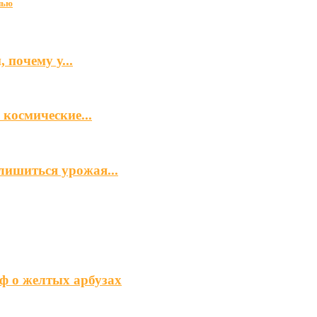
нью
 почему у...
космические...
лишиться урожая...
ф о желтых арбузах