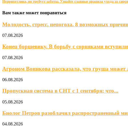
Неприхотлива, но требует заботы. Узнайте главные правила ухода за сире
Вам также может понравиться
Молодость, стресс, непогода. 8 возможных причин,
07.08.2026
Конец борщевику. В борьбу с сорняками вступили 
07.08.2026
Агроном Воинкова рассказала, что груша может 
06.08.2026
Пропускная система в СНТ с 1 сентября: что...
05.08.2026
Биолог Петров разоблачил распространенный ми
04.08.2026