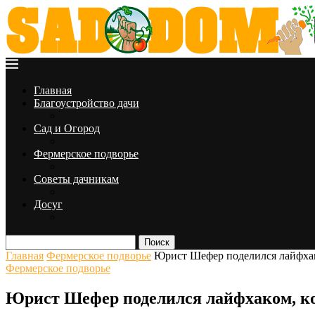
Главная
Благоустройство дачи
Сад и Огород
Фермерское подворье
Советы дачникам
Досуг
Поиск
Главная
Фермерское подворье
Юрист Шефер поделился лайфхак
Фермерское подворье
Юрист Шефер поделился лайфхаком, ко