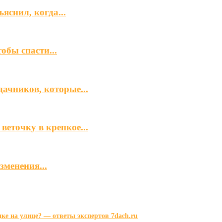
яснил, когда...
обы спасти...
ачников, которые...
еточку в крепкое...
менения...
ке на улице? — ответы экспертов 7dach.ru