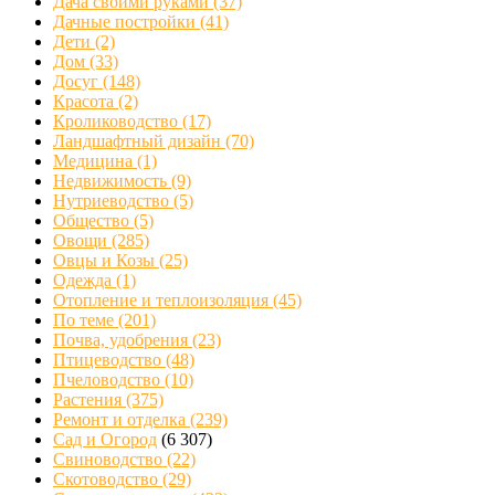
Дача своими руками
(37)
Дачные постройки
(41)
Дети
(2)
Дом
(33)
Досуг
(148)
Красота
(2)
Кролиководство
(17)
Ландшафтный дизайн
(70)
Медицина
(1)
Недвижимость
(9)
Нутриеводство
(5)
Общество
(5)
Овощи
(285)
Овцы и Козы
(25)
Одежда
(1)
Отопление и теплоизоляция
(45)
По теме
(201)
Почва, удобрения
(23)
Птицеводство
(48)
Пчеловодство
(10)
Растения
(375)
Ремонт и отделка
(239)
Сад и Огород
(6 307)
Свиноводство
(22)
Скотоводство
(29)