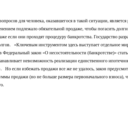
просов для человека, оказавшегося в такой ситуации, является 
енением подлежало обязательной продаже, чтобы погасить долги
аже если они проходят процедуру банкротства. Государство раз
олгов. «Ключевым инструментом здесь выступает отдельное мир
в Федеральный закон «О несостоятельности (банкротстве)» статьи
навливает невозможность реализации единственного ипотечного
». Но если избежать продажи все же не удалось, закон предусмо
уммы продажи (но не больше размера первоначального взноса), 
о.