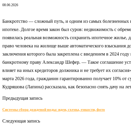
08.06.2026
Банкротство — сложный путь, и одним из самых болезненных во
ипотеке. Долгое время закон был суров: недвижимость с обрем
появилась реальная возможность сохранить ипотечное жилье, д
право человека на жилище выше автоматического взыскания д
заключения которого была закреплена с введением в 2024 году 
банкротному праву Александр Шефер. — Такое соглашение уста
влияет на иных кредиторов должника и не требует их согласия
марта 2026 года, гражданин гарантированно получает 10% от с
Кудряшова (Лапина) рассказала, как безопасно снять дачу на лет
Предыдущая запись
Системы сбора дождевой воды: идеи, схемы, емкости, фото
Следующая запись