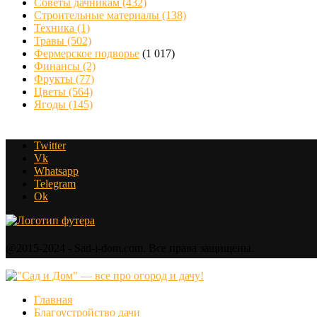
Советы дачникам
(432)
Строительные материалы
(138)
Техника
(1)
Травы
(502)
Фермерское подворье
(1 017)
Финансы
(2)
Фрукты
(77)
Цветы
(564)
Ягоды
(145)
Twitter
Vk
Whatsapp
Telegram
Ok
@2015-2024 - Sad-i-dom.com. Все права защищены.
Главная
Благоустройство дачи