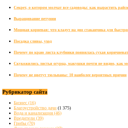
Секрет, о котором молчат все садоводы: как вырастить райс
Выращивание петунии
Мощная корневая: что кладут на дно стаканчика для быстрог
Посадка сливы, уход
Почему по краю листа клубники появилась сухая коричневат
Скукожились листья огурца, макушки почти не видно, как мо
Почему не цветут тюльпаны: 10 наиболее вероятных причин
Рубрикатор сайта
Бизнес
(16)
Благоустройство дачи
(1 375)
Вода и канализация
(46)
Вредители
(39)
Грибы
(70)