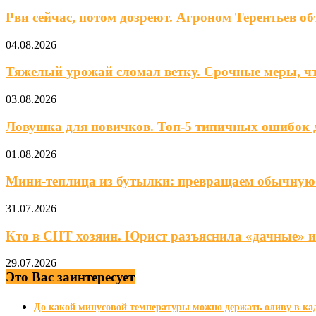
Рви сейчас, потом дозреют. Агроном Терентьев объ
04.08.2026
Тяжелый урожай сломал ветку. Срочные меры, чт
03.08.2026
Ловушка для новичков. Топ-5 типичных ошибок д
01.08.2026
Мини‑теплица из бутылки: превращаем обычную в
31.07.2026
Кто в СНТ хозяин. Юрист разъяснила «дачные» из
29.07.2026
Это Вас заинтересует
До какой минусовой температуры можно держать оливу в кад