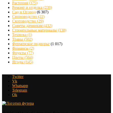
Растения
(375)
Ремонт и отделка
(239)
Сад и Огород
(6 307)
Свиноводство
(22)
Скотоводство
(29)
Советы дачникам
(432)
Строительные материалы
(138)
Техника
(1)
Травы
(502)
Фермерское подворье
(1 017)
Финансы
(2)
Фрукты
(77)
Цветы
(564)
Ягоды
(145)
Twitter
Vk
Whatsapp
Telegram
Ok