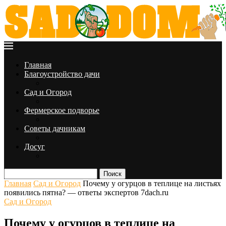
Главная
Благоустройство дачи
Сад и Огород
Фермерское подворье
Советы дачникам
Досуг
Поиск
Главная
Сад и Огород
Почему у огурцов в теплице на листьях
появились пятна? — ответы экспертов 7dach.ru
Сад и Огород
Почему у огурцов в теплице на