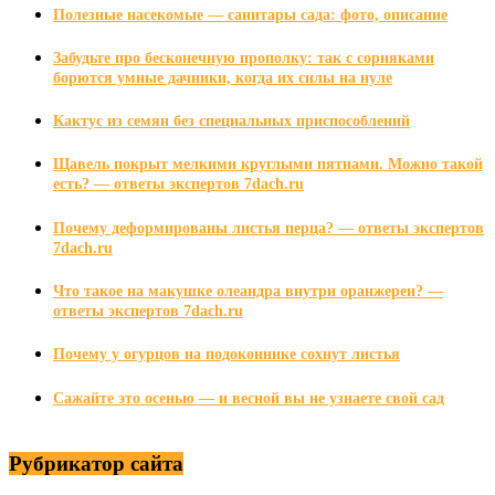
Полезные насекомые — санитары сада: фото, описание
Забудьте про бесконечную прополку: так с сорняками
борются умные дачники, когда их силы на нуле
Кактус из семян без специальных приспособлений
Щавель покрыт мелкими круглыми пятнами. Можно такой
есть? — ответы экспертов 7dach.ru
Почему деформированы листья перца? — ответы экспертов
7dach.ru
Что такое на макушке олеандра внутри оранжереи? —
ответы экспертов 7dach.ru
Почему у огурцов на подоконнике сохнут листья
Сажайте это осенью — и весной вы не узнаете свой сад
Рубрикатор сайта