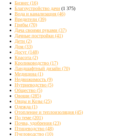
Бизнес
(16)
Благоустройство дачи
(1 375)
Вода и канализация
(46)
Вредители
(39)
Грибы
(70)
Дача своими руками
(37)
Дачные постройки
(41)
Дети
(2)
Дом
(33)
Досуг
(148)
Красота
(2)
Кролиководство
(17)
Ландшафтный дизайн
(70)
Медицина
(1)
Недвижимость
(9)
Нутриеводство
(5)
Общество
(5)
Овощи
(285)
Овцы и Козы
(25)
Одежда
(1)
Отопление и теплоизоляция
(45)
По теме
(201)
Почва, удобрения
(23)
Птицеводство
(48)
Пчеловодство
(10)