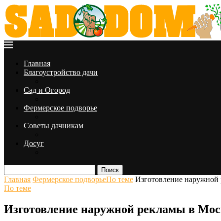
Главная
Благоустройство дачи
Сад и Огород
Фермерское подворье
Советы дачникам
Досуг
Поиск
Главная
Фермерское подворье
По теме
Изготовление наружной 
По теме
Изготовление наружной рекламы в Моск