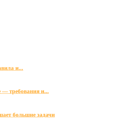
вила и...
— требования и...
ешает большие задачи