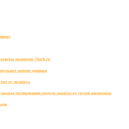
удивит
ответы экспертов 7dach.ru
опускают многие дачники
тво от эксперта
ультаты тестирования средств защиты от укусов насекомых
зади