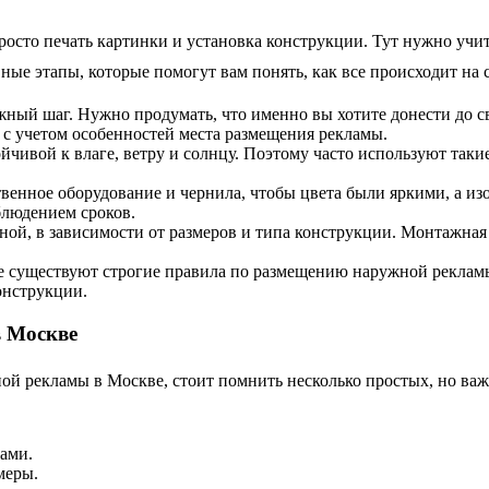
осто печать картинки и установка конструкции. Тут нужно учи
ые этапы, которые помогут вам понять, как все происходит на 
ажный шаг. Нужно продумать, что именно вы хотите донести до с
 с учетом особенностей места размещения рекламы.
йчивой к влаге, ветру и солнцу. Поэтому часто используют так
ственное оборудование и чернила, чтобы цвета были яркими, а 
блюдением сроков.
жной, в зависимости от размеров и типа конструкции. Монтажная
е существуют строгие правила по размещению наружной рекламы
онструкции.
в Москве
ой рекламы в Москве, стоит помнить несколько простых, но ва
ами.
меры.