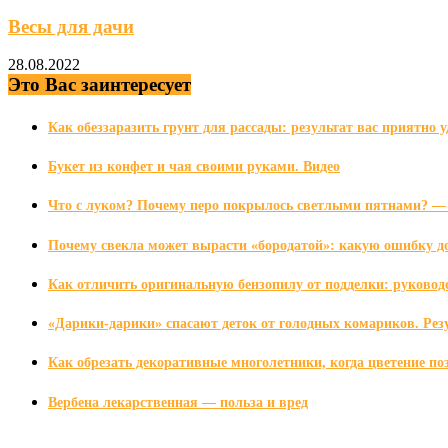
Весы для дачи
28.08.2022
Это Вас заинтересует
Как обеззаразить грунт для рассады: результат вас приятно 
Букет из конфет и чая своими руками. Видео
Что с луком? Почему перо покрылось светлыми пятнами? — 
Почему свекла может вырасти «бородатой»: какую ошибку д
Как отличить оригинальную бензопилу от подделки: руководс
«Дарики-дарики» спасают деток от голодных комариков. Рез
Как обрезать декоративные многолетники, когда цветение по
Вербена лекарственная — польза и вред