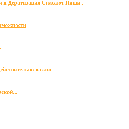
я и Дератизация Спасают Наши...
озможности
.
ействительно важно...
ской...