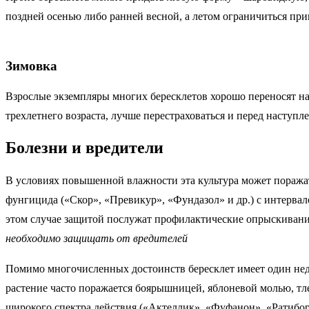
поздней осенью либо ранней весной, а летом ограничиться п
Зимовка
Взрослые экземпляры многих бересклетов хорошо переносят на
трехлетнего возраста, лучше перестраховаться и перед наступ
Болезни и вредители
В условиях повышенной влажности эта культура может поражат
фунгицида («Скор», «Превикур», «Фундазол» и др.) с интервало
этом случае защитой послужат профилактические опрыскивания
необходимо защищать от вредителей
Помимо многочисленных достоинств бересклет имеет один недо
растение часто поражается боярышницей, яблоневой молью, т
широкого спектра действия («Актеллик», «Фуфанон», «Ратибор»