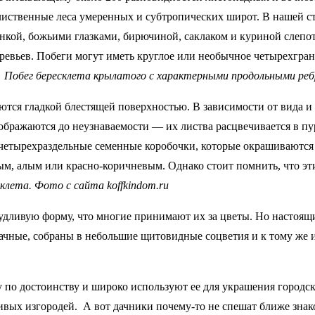
иственные леса умеренных и субтропических широт. В нашей стр
янкой, божьими глазками, бирючиной, саклаком и куриной слепо
еревьев. Побеги могут иметь круглое или необычное четырехгр
.
Побег бересклета крылатого с характерными продольными ребр
тся гладкой блестящей поверхностью. В зависимости от вида и
ображаются до неузнаваемости — их листва расцвечивается в пу
 четырехраздельные семенные коробочки, которые окрашиваются
, алым или красно-коричневым. Однако стоит помнить, что эти 
клета. Фото с сайта koffkindom.ru
дливую форму, что многие принимают их за цветы. Но настоящие
рачные, собраны в небольшие щитовидные соцветия и к тому же
по достоинству и широко используют ее для украшения городск
вых изгородей. А вот дачники почему-то не спешат ближе знако