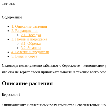
23.05.2026
Содержание
1.
Описание растения
2.
Выращивание
2.1.
Посадка
3.
Полив и подкормка
3.1.
Обрезка
3.2.
Зимовка
4.
Болезни и вредители
5.
Виды и сорта
Садоводы незаслуженно забывают о бересклете – живописном р
что она не теряет своей привлекательности в течение всего сез
Описание растения
Бересклет (
) принадлежит к отдельному роду семейства Бересклетовых, н