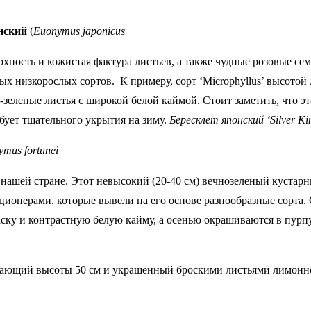
нский
(
Euonymus japonicus
верхность и кожистая фактура листьев, а также чудные розовые 
ых низкорослых сортов. К примеру, сорт ‘Microphyllus’ высото
о-зеленые листья с широкой белой каймой. Стоит заметить, что 
бует тщательного укрытия на зиму.
Бересклет японский ‘Silver K
mus fortunei
в нашей стране. Этот невысокий (20-40 см) вечнозеленый куста
онерами, которые вывели на его основе разнообразные сорта. О
ску и контрастную белую кайму, а осенью окрашиваются в пурп
тигающий высоты 50 см и украшенный броскими листьями лимонн