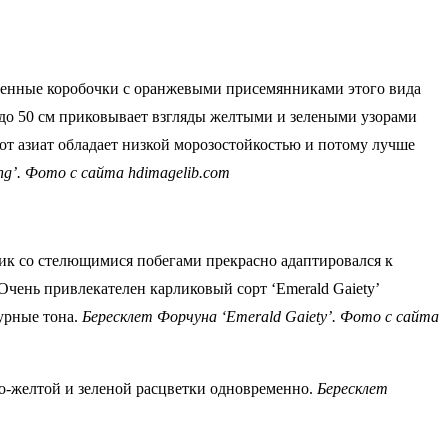
семенные коробочки с оранжевыми присемянниками этого вида
й до 50 см приковывает взгляды желтыми и зелеными узорами
этот азиат обладает низкой морозостойкостью и потому лучше
ing’. Фото с сайта hdimagelib.com
рник со стелющимися побегами прекрасно адаптировался к
чень привлекателен карликовый сорт ‘Emerald Gaiety’
урные тона.
Бересклет Форчуна ‘Emerald Gaiety’. Фото с сайта
о-желтой и зеленой расцветки одновременно.
Бересклет