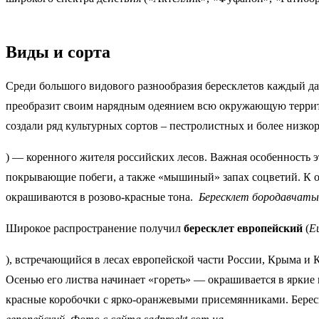
Виды и сорта
Среди большого видового разнообразия бересклетов каждый да
преобразит своим нарядным одеянием всю окружающую террито
создали ряд культурных сортов – пестролистных и более низк
) — коренного жителя российских лесов. Важная особенность э
покрывающие побеги, а также «мышиный» запах соцветий. К о
окрашиваются в розово-красные тона.
Бересклет бородавчатый
Широкое распространение получил
бересклет европейский
(
E
), встречающийся в лесах европейской части России, Крыма и 
Осенью его листва начинает «гореть» — окрашивается в яркие
красные коробочки с ярко-оранжевыми присемянниками. Береск