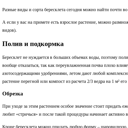
Разные виды и сорта бересклета сегодня можно найти почти во
А если у вас на примете есть взрослое растение, можно размн
видов).
Полив и подкормка
Бересклет не нуждается в больших объемах воды, поэтому пол
вообще отказаться, так как переувлажненная почва плохо влия
азотосодержащими удобрениями, летом дают любой комплексны
растение перегной или компост из расчета 2/3 ведра на 1 м² его
Обрезка
При уходе за этим растением особое значение стоит придать е
любит «стричься» и после такой процедуры начинает активно 
Кроне бересклета можно придать любую форму – шаровидную, 