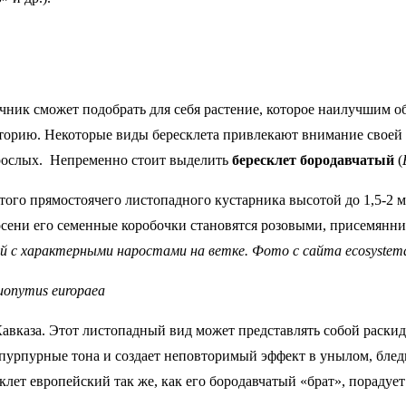
чник сможет подобрать для себя растение, которое наилучшим 
рию. Некоторые виды бересклета привлекают внимание своей е
орослых. Непременно стоит выделить
бересклет бородавчатый
(
того прямостоячего листопадного кустарника высотой до 1,5-2 
сени его семенные коробочки становятся розовыми, присемянни
 c характерными наростами на ветке. Фото с сайта ecosystem
uonymus europaea
Кавказа. Этот листопадный вид может представлять собой раски
 пурпурные тона и создает неповторимый эффект в унылом, блед
лет европейский так же, как его бородавчатый «брат», порадуе