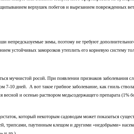
рищипыванием верхушек побегов и вырезанием поврежденных вет
ши непредсказуемые зимы, поэтому не требуют дополнительного
лением устойчивых заморозков утеплить его корневую систему т
ься мучнистой росой. При появлении признаков заболевания сле
м 7-10 дней. А вот такое грибное заболевание, как гниль ствол
 весной и осенью раствором медьсодержащего препарата (1% бо
статок, который некоторым садоводам может показаться сущест
лей, трипсами, паутинным клещом и другими «недобрыми» насе
 и др.).