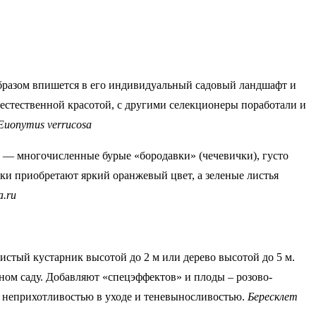
образом впишется в его индивидуальный садовый ландшафт и
стественной красотой, с другими селекционеры поработали и
Euonymus verrucosa
м — многочисленные бурые «бородавки» (чечевички), густо
ки приобретают яркий оранжевый цвет, а зеленые листья
a.ru
дистый кустарник высотой до 2 м или дерево высотой до 5 м.
ном саду. Добавляют «спецэффектов» и плоды – розово-
т неприхотливостью в уходе и теневыносливостью.
Бересклет