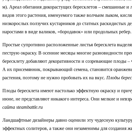
м). Ареал обитания дикорастущих бересклетов – смешанные и л
видов этого растения, именуемого также волчьим лыком, кисл
низкорослых ползучих кустарников до статных раскидистых д
наростами в виде валиков, «бородавок» или продольных ребер
Простые супротивно расположенные листья бересклета выделяю
пеструю окраску. В осенние месяцы многие разновидности пре
бересклету добавляют декоративности и созревающие плоды –
А их присемянник, покрывающий семена, становится оранжевым
растения, поэтому не нужно пробовать их на вкус.
Плоды берес
Плоды бересклета имеют настолько эффектную окраску и причу
июне, не представляют никакого интереса. Они мелкие и невз
сайта steambattle.ru
Ландшафтные дизайнеры давно оценили эту чудесную культуру 
эффектных солитеров, а также они незаменимы для создания жи