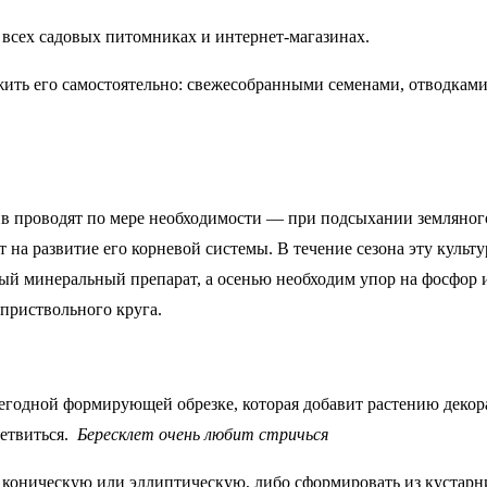
 всех садовых питомниках и интернет-магазинах.
ожить его самостоятельно: свежесобранными семенами, отводкам
ив проводят по мере необходимости — при подсыхании земляного
ет на развитие его корневой системы. В течение сезона эту кул
й минеральный препарат, а осенью необходим упор на фосфор и
 приствольного круга.
жегодной формирующей обрезке, которая добавит растению декора
ветвиться.
Бересклет очень любит стричься
коническую или эллиптическую, либо сформировать из кустарн