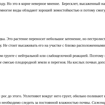
оду. Но это в корне неверное мнение. Бересклет, высаженный на
 многие виды обладают хорошей зимостойкостью и потому смогу
адка. Это растение переносит небольшое затенение, но пестроли
ку. Не стоит высаживать его на участке с близко расположенным
м грунте с нейтральной или слабощелочной реакцией. Поэтому 
ее смесью плодородной земли и перегноя. На кислых почвах допо
 рос до этого. Уплотняют вокруг него грунт, обильно поливают 
ки необходимо следить за постоянной влажностью почвы.
Саженцы