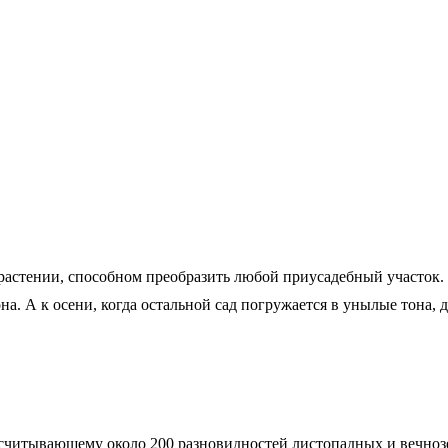
астении, способном преобразить любой приусадебный участок. 
она. А к осени, когда остальной сад погружается в унылые тона, д
асчитывающему около 200 разновидностей листопадных и вечнозе