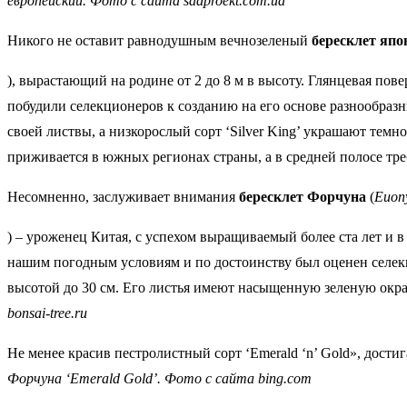
европейский. Фото с сайта sadproekt.com.ua
Никого не оставит равнодушным вечнозеленый
бересклет япо
), вырастающий на родине от 2 до 8 м в высоту. Глянцевая по
побудили селекционеров к созданию на его основе разнообразн
своей листвы, а низкорослый сорт ‘Silver King’ украшают темн
приживается в южных регионах страны, а в cредней полосе тре
Несомненно, заслуживает внимания
бересклет Форчуна
(
Euony
) – уроженец Китая, с успехом выращиваемый более ста лет и 
нашим погодным условиям и по достоинству был оценен селекци
высотой до 30 см. Его листья имеют насыщенную зеленую окра
bonsai-tree.ru
Не менее красив пестролистный сорт ‘Emerald ‘n’ Gold», дос
Форчуна ‘Emerald Gold’. Фото с сайта bing.com