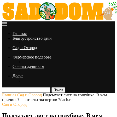
Главная
Благоустройство дачи
Сад и Огород
Фермерское подворье
Советы дачникам
Досуг
Поиск
Главная
Сад и Огород
Подсыхает лист на голубике. В чем
причина? — ответы экспертов 7dach.ru
Сад и Огород
Подсыхает лист на голубике. В чем