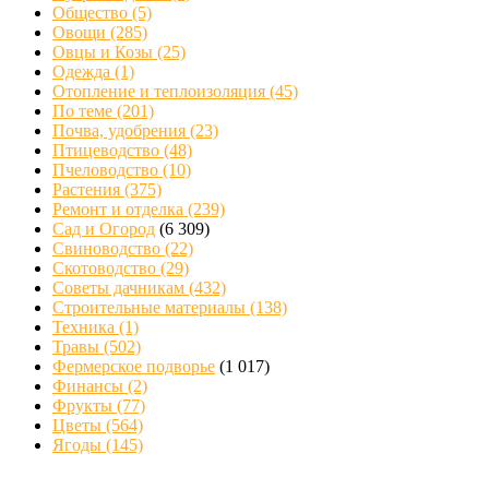
Общество
(5)
Овощи
(285)
Овцы и Козы
(25)
Одежда
(1)
Отопление и теплоизоляция
(45)
По теме
(201)
Почва, удобрения
(23)
Птицеводство
(48)
Пчеловодство
(10)
Растения
(375)
Ремонт и отделка
(239)
Сад и Огород
(6 309)
Свиноводство
(22)
Скотоводство
(29)
Советы дачникам
(432)
Строительные материалы
(138)
Техника
(1)
Травы
(502)
Фермерское подворье
(1 017)
Финансы
(2)
Фрукты
(77)
Цветы
(564)
Ягоды
(145)