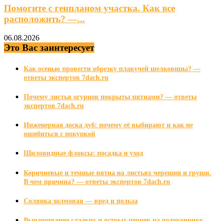
Помогите с генпланом участка. Как все
расположить? —...
06.08.2026
Это Вас заинтересует
Как осенью провести обрезку плакучей шелковицы? —
ответы экспертов 7dach.ru
Почему листья огурцов покрыты пятнами? — ответы
экспертов 7dach.ru
Инженерная доска дуб: почему её выбирают и как не
ошибиться с покупкой
Шиловидные флоксы: посадка и уход
Коричневые и темные пятна на листьях черешни и груши.
В чем причина? — ответы экспертов 7dach.ru
Солянка холмовая — вред и польза
Выращивание сладких и острых перцев на подоконнике.