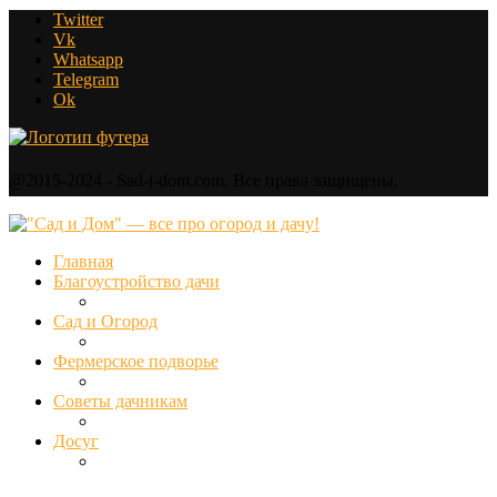
Twitter
Vk
Whatsapp
Telegram
Ok
@2015-2024 - Sad-i-dom.com. Все права защищены.
Главная
Благоустройство дачи
Сад и Огород
Фермерское подворье
Советы дачникам
Досуг