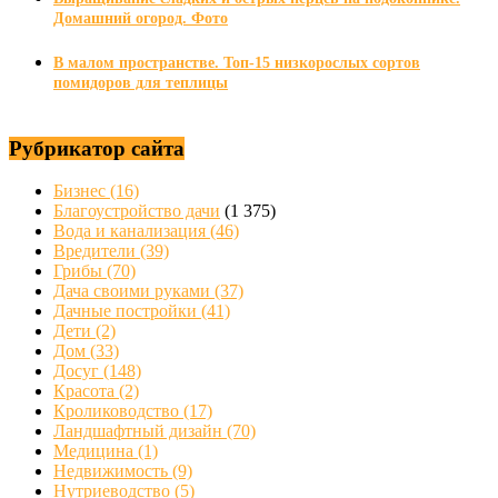
Домашний огород. Фото
В малом пространстве. Топ-15 низкорослых сортов
помидоров для теплицы
Рубрикатор сайта
Бизнес
(16)
Благоустройство дачи
(1 375)
Вода и канализация
(46)
Вредители
(39)
Грибы
(70)
Дача своими руками
(37)
Дачные постройки
(41)
Дети
(2)
Дом
(33)
Досуг
(148)
Красота
(2)
Кролиководство
(17)
Ландшафтный дизайн
(70)
Медицина
(1)
Недвижимость
(9)
Нутриеводство
(5)