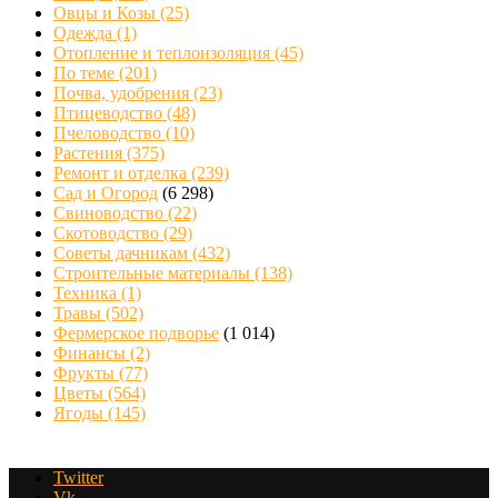
Овцы и Козы
(25)
Одежда
(1)
Отопление и теплоизоляция
(45)
По теме
(201)
Почва, удобрения
(23)
Птицеводство
(48)
Пчеловодство
(10)
Растения
(375)
Ремонт и отделка
(239)
Сад и Огород
(6 298)
Свиноводство
(22)
Скотоводство
(29)
Советы дачникам
(432)
Строительные материалы
(138)
Техника
(1)
Травы
(502)
Фермерское подворье
(1 014)
Финансы
(2)
Фрукты
(77)
Цветы
(564)
Ягоды
(145)
Twitter
Vk