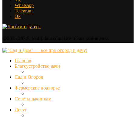
Whatsapp
Telegram
Ok
@2015-2024 - Sad-i-dom.com. Все права защищены.
Главная
Благоустройство дачи
Сад и Огород
Фермерское подворье
Советы дачникам
Досуг