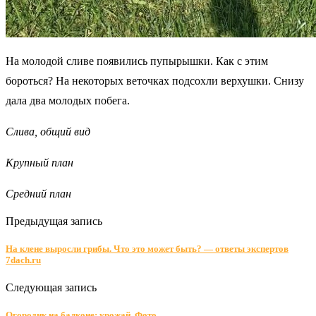
На молодой сливе появились пупырышки. Как с этим
бороться? На некоторых веточках подсохли верхушки. Снизу
дала два молодых побега.
Слива, общий вид
Крупный план
Средний план
Предыдущая запись
На клене выросли грибы. Что это может быть? — ответы экспертов
7dach.ru
Следующая запись
Огородик на балконе: урожай. Фото