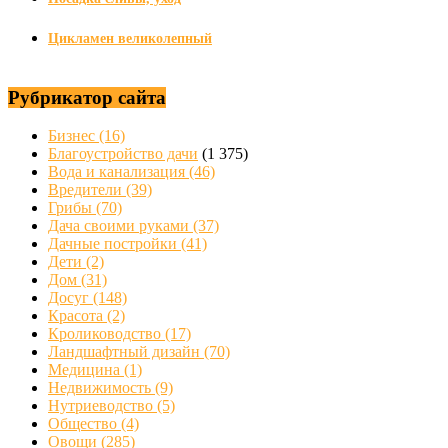
Цикламен великолепный
Рубрикатор сайта
Бизнес
(16)
Благоустройство дачи
(1 375)
Вода и канализация
(46)
Вредители
(39)
Грибы
(70)
Дача своими руками
(37)
Дачные постройки
(41)
Дети
(2)
Дом
(31)
Досуг
(148)
Красота
(2)
Кролиководство
(17)
Ландшафтный дизайн
(70)
Медицина
(1)
Недвижимость
(9)
Нутриеводство
(5)
Общество
(4)
Овощи
(285)