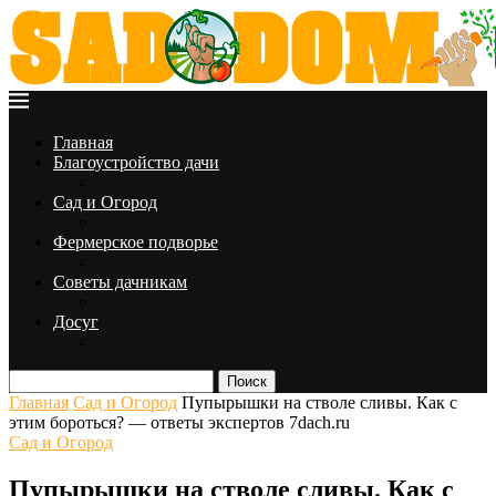
Главная
Благоустройство дачи
Сад и Огород
Фермерское подворье
Советы дачникам
Досуг
Поиск
Главная
Сад и Огород
Пупырышки на стволе сливы. Как с
этим бороться? — ответы экспертов 7dach.ru
Сад и Огород
Пупырышки на стволе сливы. Как с