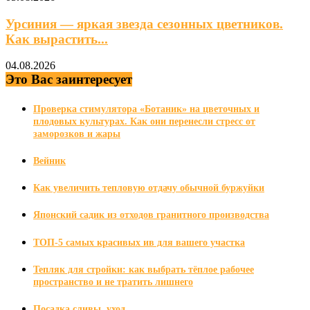
Урсиния — яркая звезда сезонных цветников.
Как вырастить...
04.08.2026
Это Вас заинтересует
Проверка стимулятора «Ботаник» на цветочных и
плодовых культурах. Как они перенесли стресс от
заморозков и жары
Вейник
Как увеличить тепловую отдачу обычной буржуйки
Японский садик из отходов гранитного производства
ТОП-5 самых красивых ив для вашего участка
Тепляк для стройки: как выбрать тёплое рабочее
пространство и не тратить лишнего
Посадка сливы, уход