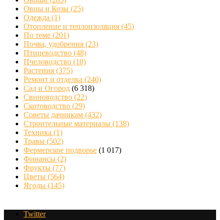
Овцы и Козы
(25)
Одежда
(1)
Отопление и теплоизоляция
(45)
По теме
(201)
Почва, удобрения
(23)
Птицеводство
(48)
Пчеловодство
(10)
Растения
(375)
Ремонт и отделка
(240)
Сад и Огород
(6 318)
Свиноводство
(22)
Скотоводство
(29)
Советы дачникам
(432)
Строительные материалы
(138)
Техника
(1)
Травы
(502)
Фермерское подворье
(1 017)
Финансы
(2)
Фрукты
(77)
Цветы
(564)
Ягоды
(145)
Twitter