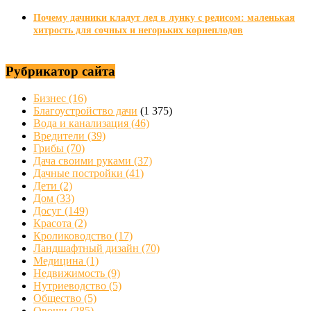
Почему дачники кладут лед в лунку с редисом: маленькая
хитрость для сочных и негорьких корнеплодов
Рубрикатор сайта
Бизнес
(16)
Благоустройство дачи
(1 375)
Вода и канализация
(46)
Вредители
(39)
Грибы
(70)
Дача своими руками
(37)
Дачные постройки
(41)
Дети
(2)
Дом
(33)
Досуг
(149)
Красота
(2)
Кролиководство
(17)
Ландшафтный дизайн
(70)
Медицина
(1)
Недвижимость
(9)
Нутриеводство
(5)
Общество
(5)
Овощи
(285)