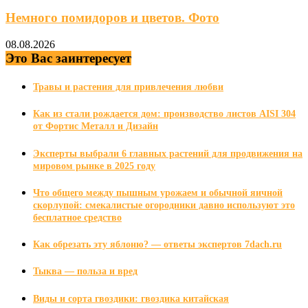
Немного помидоров и цветов. Фото
08.08.2026
Это Вас заинтересует
Травы и растения для привлечения любви
Как из стали рождается дом: производство листов AISI 304
от Фортис Металл и Дизайн
Эксперты выбрали 6 главных растений для продвижения на
мировом рынке в 2025 году
Что общего между пышным урожаем и обычной яичной
скорлупой: смекалистые огородники давно используют это
бесплатное средство
Как обрезать эту яблоню? — ответы экспертов 7dach.ru
Тыква — польза и вред
Виды и сорта гвоздики: гвоздика китайская