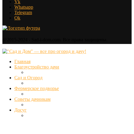
Vk
Whatsapp
Telegram
Ok
@2015-2024 - Sad-i-dom.com. Все права защищены.
Главная
Благоустройство дачи
Сад и Огород
Фермерское подворье
Советы дачникам
Досуг