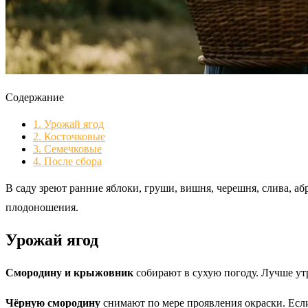
Содержание
1.
Урожай ягод
2.
Косточковые
3.
Семечковые
4.
После сбора
В саду зреют ранние яблоки, груши, вишня, черешня, слива, аб
плодоношения.
Урожай ягод
Смородину и крыжовник
собирают в сухую погоду. Лучше утр
Чёрную смородину
снимают по мере проявления окраски. Если