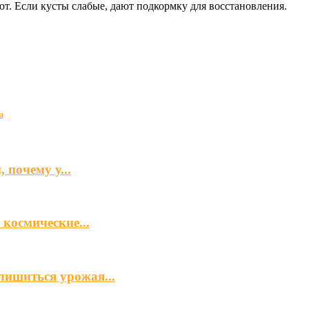
т. Если кусты слабые, дают подкормку для восстановления.
u
 почему у...
космические...
лишиться урожая...