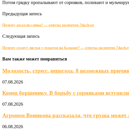
Потом грядку пропалывают от сорняков, поливают и мульчирую
Предыдущая запись
Почему засохли сливы? — ответы экспертов 7dach.ru
Следующая запись
Почему сохнут листья у томатов на балконе? — ответы экспертов 7dach.r
Вам также может понравиться
Молодость, стресс, непогода. 8 возможных причин,
07.08.2026
Конец борщевику. В борьбу с сорняками вступили 
07.08.2026
Агроном Воинкова рассказала, что груша может 
06.08.2026