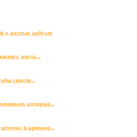
ф о желтых арбузах
яснил, когда...
обы спасти...
ачников, которые...
еточку в крепкое...