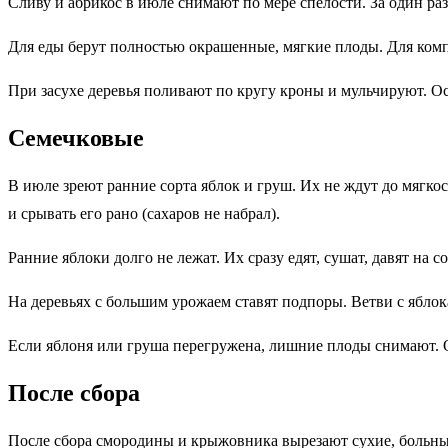
Сливу и абрикос в июле снимают по мере спелости. За один раз
Для еды берут полностью окрашенные, мягкие плоды. Для комп
При засухе деревья поливают по кругу кроны и мульчируют. Осо
Семечковые
В июле зреют ранние сорта яблок и груш. Их не ждут до мягкост
и срывать его рано (сахаров не набрал).
Ранние яблоки долго не лежат. Их сразу едят, сушат, давят на
На деревьях с большим урожаем ставят подпоры. Ветви с яблок
Если яблоня или груша перегружена, лишние плоды снимают. 
После сбора
После сбора смородины и крыжовника вырезают сухие, больные