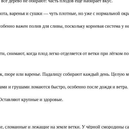
 всё дерево не обирают: часть плодов ещё набирает вкус.
ота, варенья и сушки — чуть плотные, но уже с нормальной окр
бенно важен полив для сливы, поскольку корневая система у неё
и, снимают, когда плод легко отделяется от ветки при лёгком по
 сок, пюре или варенье. Падалицу собирают каждый день. Целую 
ами и грушами ломаются быстро, особенно после дождя и ветра.
Оставляют крупные и здоровые.
, сломанные и лежащие на земле ветки. У чёрной смородины сам