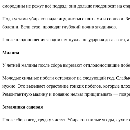
смородины не режут всё подряд: они дольше плодоносят на ста
Под кустами убирают падалицу, листья с пятнами и сорняки. З
болезни. Если сухо, проводят глубокий полив ягодников.
После плодоношения ягодникам нужна не ударная доза азота, а
Малина
У летней малины после сбора вырезают отплодоносившие побеги
Молодые сильные побеги оставляют на следующий год. Слабые,
нужно. Это вызывает отрастание тонких побегов, которые плох
Ремонтантную малину и подавно нельзя прищипывать — повреж
Земляника садовая
После сбора ягод грядку чистят. Убирают гнилые ягоды, сухие 