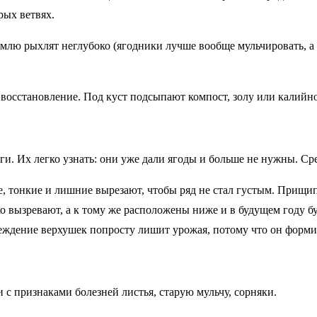
рых ветвях.
емлю рыхлят неглубоко (ягодники лучше вообще мульчировать, а 
 восстановление. Под куст подсыпают компост, золу или калийн
. Их легко узнать: они уже дали ягоды и больше не нужны. Сре
 тонкие и лишние вырезают, чтобы ряд не стал густым. Прищип
о вызревают, а к тому же расположены ниже и в будущем году б
дение верхушек попросту лишит урожая, потому что он формир
и с признаками болезней листья, старую мульчу, сорняки.