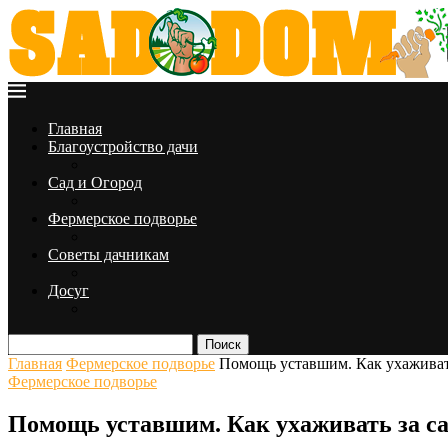
Главная
Благоустройство дачи
Сад и Огород
Фермерское подворье
Советы дачникам
Досуг
Поиск
Главная
Фермерское подворье
Помощь уставшим. Как ухаживать
Фермерское подворье
Помощь уставшим. Как ухаживать за са