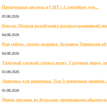
Пропускная система в СНТ с 1 сентября: что...
05.08.2026
Биолог Петров разоблачил распространенный ми
04.08.2026
Рви сейчас, потом дозреют. Агроном Терентьев объ
04.08.2026
Тяжелый урожай сломал ветку. Срочные меры, чт
03.08.2026
Ловушка для новичков. Топ-5 типичных ошибок д
01.08.2026
Мини‑теплица из бутылки: превращаем обычную в