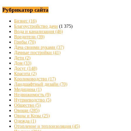
Рубрикатор сайта
Бизнес
(16)
Благоустройство дачи
(1 375)
Вода и канализация
(46)
Вредители
(39)
Грибы
(70)
Дача своими руками
(37)
Дачные постройки
(41)
Дети
(2)
Дом
(33)
Досуг
(148)
Красота
(2)
Кролиководство
(17)
Ландшафтный дизайн
(70)
Медицина
(1)
Недвижимость
(9)
Нутриеводство
(5)
Общество
(5)
Овощи
(285)
Овцы и Козы
(25)
Одежда
(1)
Отопление и теплоизоляция
(45)