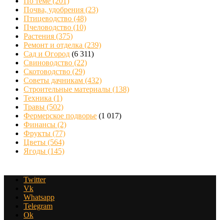
По теме
(201)
Почва, удобрения
(23)
Птицеводство
(48)
Пчеловодство
(10)
Растения
(375)
Ремонт и отделка
(239)
Сад и Огород
(6 311)
Свиноводство
(22)
Скотоводство
(29)
Советы дачникам
(432)
Строительные материалы
(138)
Техника
(1)
Травы
(502)
Фермерское подворье
(1 017)
Финансы
(2)
Фрукты
(77)
Цветы
(564)
Ягоды
(145)
Twitter
Vk
Whatsapp
Telegram
Ok