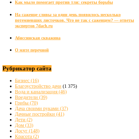
Как мыло помогает против тли: секреты борьбы
На саженце сливы за один день появилось несколько
потемневших листочков. Что не так с саженцем? — ответы
экспертов 7dach.ru
Абиссинская скважина
О мяте перечной
Рубрикатор сайта
Бизнес
(16)
Благоустройство дачи
(1 375)
Вода и канализация
(46)
Вредители
(39)
Грибы
(70)
Дача своими руками
(37)
Дачные постройки
(41)
Дети
(2)
Дом
(33)
Досуг
(148)
Красота
(2)