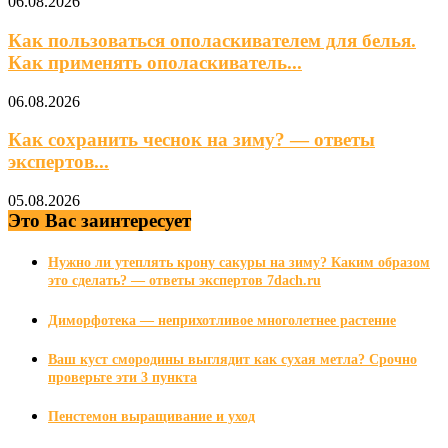
06.08.2026
Как пользоваться ополаскивателем для белья.
Как применять ополаскиватель...
06.08.2026
Как сохранить чеснок на зиму? — ответы
экспертов...
05.08.2026
Это Вас заинтересует
Нужно ли утеплять крону сакуры на зиму? Каким образом
это сделать? — ответы экспертов 7dach.ru
Диморфотека — неприхотливое многолетнее растение
Ваш куст смородины выглядит как сухая метла? Срочно
проверьте эти 3 пункта
Пенстемон выращивание и уход