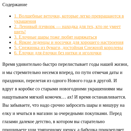
Содержание
1.
Волшебные веточки, которые легко превращаются в
украшения
2.
Ленивый пэчворк — находка для тех, кто не умеет
шить!
3.
Елочные шары тоже любят наряжаться
4.
Яркие леденцы и носочки для хорошего настроения
5.
Снежинка из бумаги, достойная Снежной королевы
6.
Ёлочки для ёлочки без нитки и иголочки
Время удивительно быстро перелистывает годы нашей жизни,
и мы стремительно несемся вперед, по пути отмечая даты и
праздники, перелетая из одного Нового года в другой. И
вдруг в коробке со старыми новогодними украшениями мы
нащупываем мягкий комочек… ах! И время останавливается.
Вы забываете, что надо срочно забросить шары и мишуру на
елку и мчаться в магазин за очередными покупками. Перед
глазами далекое детство, в котором вы старательно
пришиваете уши тряпичному щенку, а бабушка прикрепляет