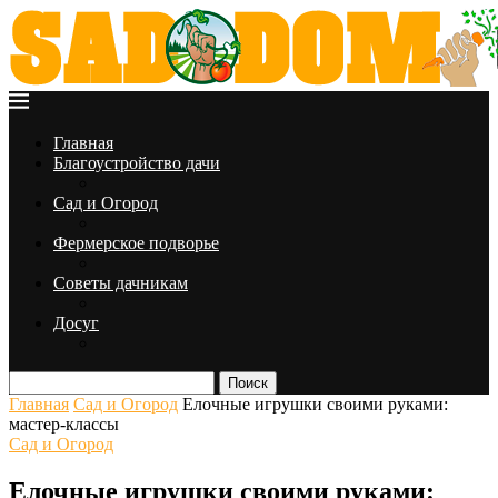
Главная
Благоустройство дачи
Сад и Огород
Фермерское подворье
Советы дачникам
Досуг
Поиск
Главная
Сад и Огород
Елочные игрушки своими руками:
мастер-классы
Сад и Огород
Елочные игрушки своими руками: