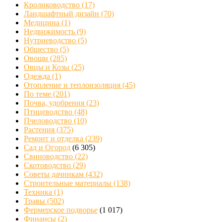
Кролиководство
(17)
Ландшафтный дизайн
(70)
Медицина
(1)
Недвижимость
(9)
Нутриеводство
(5)
Общество
(5)
Овощи
(285)
Овцы и Козы
(25)
Одежда
(1)
Отопление и теплоизоляция
(45)
По теме
(201)
Почва, удобрения
(23)
Птицеводство
(48)
Пчеловодство
(10)
Растения
(375)
Ремонт и отделка
(239)
Сад и Огород
(6 305)
Свиноводство
(22)
Скотоводство
(29)
Советы дачникам
(432)
Строительные материалы
(138)
Техника
(1)
Травы
(502)
Фермерское подворье
(1 017)
Финансы
(2)