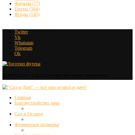
Фрукты
(77)
Цветы
(564)
Ягоды
(145)
Twitter
Vk
Whatsapp
Telegram
Ok
@2015-2024 - Sad-i-dom.com. Все права защищены.
Главная
Благоустройство дачи
Сад и Огород
Фермерское подворье