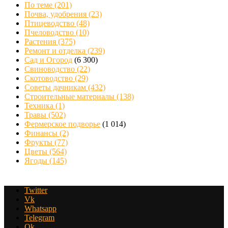
По теме
(201)
Почва, удобрения
(23)
Птицеводство
(48)
Пчеловодство
(10)
Растения
(375)
Ремонт и отделка
(239)
Сад и Огород
(6 300)
Свиноводство
(22)
Скотоводство
(29)
Советы дачникам
(432)
Строительные материалы
(138)
Техника
(1)
Травы
(502)
Фермерское подворье
(1 014)
Финансы
(2)
Фрукты
(77)
Цветы
(564)
Ягоды
(145)
Twitter
Vk
Whatsapp
Telegram
Ok