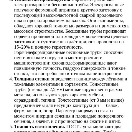
электросварные и бесшовные трубы. Электросварные
получают формовкой штрипса в круглую заготовку с
последующей высокочастотной сваркой продольного
шва и профилированием на валках. Они экономичны,
обладают хорошей точностью размеров и применяются в
массовом строительстве. Бесшовные трубы производят
горячей прошивкой или холодным волочением цельной
заготовки; отсутствие шва даёт прирост прочности на
15–20% и полную герметичность.
Горячедеформированные бесшовные трубы способны
нести высокие нагрузки в мостостроении и
машиностроении; холоднодеформированные дают
повышенную точность, гладкую поверхность и тонкие
стенки, что востребовано в точном машиностроении.
Толщина стенки
определяет границу между лёгкими и
тяжёлыми элементами в сортаменте. Тонкостенные
трубы (стенка до 2,5 мм) минимизируют вес и расход
металла, используются для каркасов мебели,
ограждений, теплиц. Толстостенные (от 3 мм и выше)
предназначены для несущих конструкций — балок,
ферм, колонн, опор. Параметр напрямую связан с
моментом инерции сечения и площадью поперечного
сечения, а значит, и с прочностью на сжатие и изгиб.
Точность изготовления.
ГОСТы устанавливают два
класса точности: обычную и повышенную. Трубы