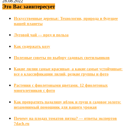
28.08.2022
Это Вас заинтересует
Искусственные деревья: Технологии, природа и будущее
нашей планеты
Луговой чай — вред и польза
Как содержать козу
Полезные советы по выбору садовых светильников
Какие лилии самые красивые, а какие самые устойчивые:
все о классификации лилий, редкие группы и фото
Растения с фиолетовыми цветами. 12 фиолетовых
многолетников с фото
Как превратить падалицу яблок и груш в садовое золото:
незаменимый помощник для вашего урожая
Почему на плодах томатов пятна? — ответы экспертов
7dach.ru