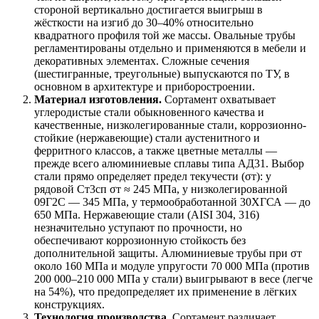
стороной вертикально достигается выигрыш в
жёсткости на изгиб до 30–40% относительно
квадратного профиля той же массы. Овальные трубы
регламентированы отдельно и применяются в мебели и
декоративных элементах. Сложные сечения
(шестигранные, треугольные) выпускаются по ТУ, в
основном в архитектуре и приборостроении.
Материал изготовления.
Сортамент охватывает
углеродистые стали обыкновенного качества и
качественные, низколегированные стали, коррозионно-
стойкие (нержавеющие) стали аустенитного и
ферритного классов, а также цветные металлы —
прежде всего алюминиевые сплавы типа АД31. Выбор
стали прямо определяет предел текучести (σт): у
рядовой Ст3сп σт ≈ 245 МПа, у низколегированной
09Г2С — 345 МПа, у термообработанной 30ХГСА — до
650 МПа. Нержавеющие стали (AISI 304, 316)
незначительно уступают по прочности, но
обеспечивают коррозионную стойкость без
дополнительной защиты. Алюминиевые трубы при σт
около 160 МПа и модуле упругости 70 000 МПа (против
200 000–210 000 МПа у стали) выигрывают в весе (легче
на 54%), что предопределяет их применение в лёгких
конструкциях.
Технология производства.
Сортамент различает