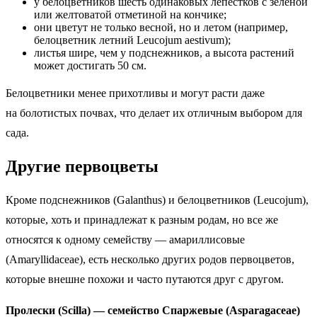
у белоцветников шесть одинаковых лепестков с зеленой
или желтоватой отметиной на кончике;
они цветут не только весной, но и летом (например,
белоцветник летний Leucojum aestivum);
листья шире, чем у подснежников, а высота растений
может достигать 50 см.
Белоцветники менее прихотливы и могут расти даже
на болотистых почвах, что делает их отличным выбором для
сада.
Другие первоцветы
Кроме подснежников (Galanthus) и белоцветников (Leucojum),
которые, хоть и принадлежат к разным родам, но все же
относятся к одному семейству — амариллисовые
(Amaryllidaceae), есть несколько других родов первоцветов,
которые внешне похожи и часто путаются друг с другом.
Пролески (Scilla) — семейство Спаржевые (Asparagaceae)