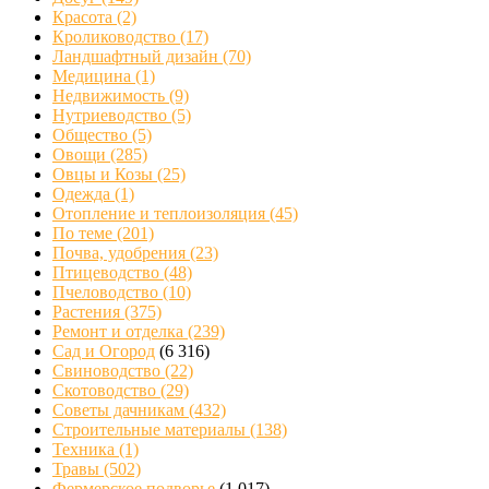
Красота
(2)
Кролиководство
(17)
Ландшафтный дизайн
(70)
Медицина
(1)
Недвижимость
(9)
Нутриеводство
(5)
Общество
(5)
Овощи
(285)
Овцы и Козы
(25)
Одежда
(1)
Отопление и теплоизоляция
(45)
По теме
(201)
Почва, удобрения
(23)
Птицеводство
(48)
Пчеловодство
(10)
Растения
(375)
Ремонт и отделка
(239)
Сад и Огород
(6 316)
Свиноводство
(22)
Скотоводство
(29)
Советы дачникам
(432)
Строительные материалы
(138)
Техника
(1)
Травы
(502)
Фермерское подворье
(1 017)