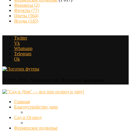
Финансы
(2)
Фрукты
(77)
Цветы
(564)
Ягоды
(145)
Twitter
Vk
Whatsapp
Telegram
Ok
@2015-2024 - Sad-i-dom.com. Все права защищены.
Главная
Благоустройство дачи
Сад и Огород
Фермерское подворье