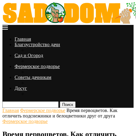
Главная
Благоустройство дачи
Сад и Огород
Фермерское подворье
Советы дачникам
Досуг
Поиск
Главная
Фермерское подворье
Время первоцветов. Как
отличить подснежники и белоцветники друг от друга
Фермерское подворье
Время первоцветов. Как отличить