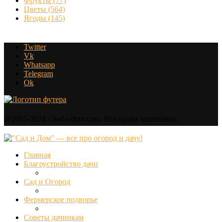
Фрукты
(77)
Цветы
(564)
Ягоды
(145)
Twitter
Vk
Whatsapp
Telegram
Ok
@2015-2024 - Sad-i-dom.com. Все права защищены.
Главная
Благоустройство дачи
Сад и Огород
Фермерское подворье
Советы дачникам