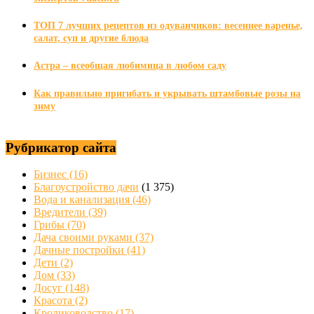
ТОП 7 лучших рецептов из одуванчиков: весеннее варенье,
салат, суп и другие блюда
Астра – всеобщая любимица в любом саду
Как правильно пригибать и укрывать штамбовые розы на
зиму
Рубрикатор сайта
Бизнес
(16)
Благоустройство дачи
(1 375)
Вода и канализация
(46)
Вредители
(39)
Грибы
(70)
Дача своими руками
(37)
Дачные постройки
(41)
Дети
(2)
Дом
(33)
Досуг
(148)
Красота
(2)
Кролиководство
(17)