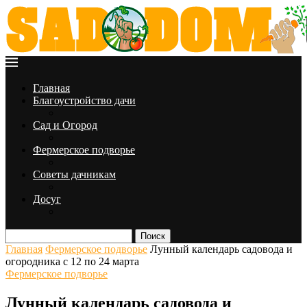
Главная
Благоустройство дачи
Сад и Огород
Фермерское подворье
Советы дачникам
Досуг
Поиск
Главная
Фермерское подворье
Лунный календарь садовода и
огородника с 12 по 24 марта
Фермерское подворье
Лунный календарь садовода и