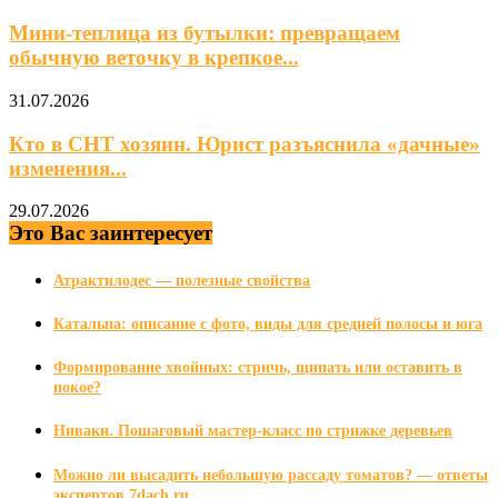
Мини‑теплица из бутылки: превращаем
обычную веточку в крепкое...
31.07.2026
Кто в СНТ хозяин. Юрист разъяснила «дачные»
изменения...
29.07.2026
Это Вас заинтересует
Атрактилодес — полезные свойства
Катальпа: описание с фото, виды для средней полосы и юга
Формирование хвойных: стричь, щипать или оставить в
покое?
Ниваки. Пошаговый мастер-класс по стрижке деревьев
Можно ли высадить небольшую рассаду томатов? — ответы
экспертов 7dach.ru