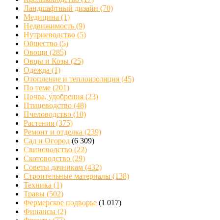
Ландшафтный дизайн
(70)
Медицина
(1)
Недвижимость
(9)
Нутриеводство
(5)
Общество
(5)
Овощи
(285)
Овцы и Козы
(25)
Одежда
(1)
Отопление и теплоизоляция
(45)
По теме
(201)
Почва, удобрения
(23)
Птицеводство
(48)
Пчеловодство
(10)
Растения
(375)
Ремонт и отделка
(239)
Сад и Огород
(6 309)
Свиноводство
(22)
Скотоводство
(29)
Советы дачникам
(432)
Строительные материалы
(138)
Техника
(1)
Травы
(502)
Фермерское подворье
(1 017)
Финансы
(2)