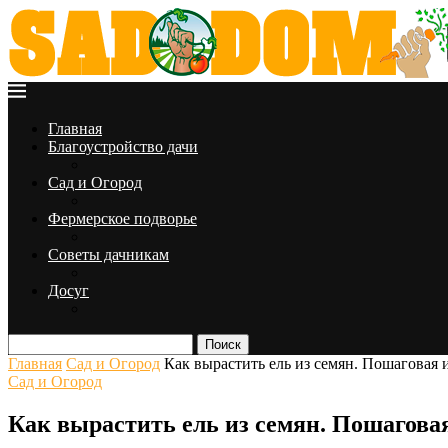
Главная
Благоустройство дачи
Сад и Огород
Фермерское подворье
Советы дачникам
Досуг
Поиск
Главная
Сад и Огород
Как вырастить ель из семян. Пошаговая 
Сад и Огород
Как вырастить ель из семян. Пошаговая