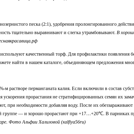
нозернистого песка (2:1), удобрения пролонгированного действи
хность тщательно выравнивают и слегка утрамбовывают.
В хорош
еснаякрасавица.рф
используют качественный торф. Для профилактики появления бо
можете найти в нашем каталоге, объединяющем предложения мно
%-м растворе перманганата калия. Если включили в состав субст
я ускорения прорастания не стратифицированных семян их замач
т, при необходимости добавляя воду. После их обеззараживают 
рвой группе — и хорошо прорастают при +17…+20℃. В парниках
ре. Фото Альфии Халиловой (xalfiya56ru)