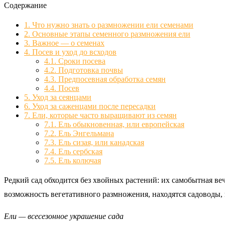
Содержание
1.
Что нужно знать о размножении ели семенами
2.
Основные этапы семенного размножения ели
3.
Важное — о семенах
4.
Посев и уход до всходов
4.1.
Сроки посева
4.2.
Подготовка почвы
4.3.
Предпосевная обработка семян
4.4.
Посев
5.
Уход за сеянцами
6.
Уход за саженцами после пересадки
7.
Ели, которые часто выращивают из семян
7.1.
Ель обыкновенная, или европейская
7.2.
Ель Энгельмана
7.3.
Ель сизая, или канадская
7.4.
Ель сербская
7.5.
Ель колючая
Редкий сад обходится без хвойных растений: их самобытная ве
возможность вегетативного размножения, находятся садоводы
Ели — всесезонное украшение сада