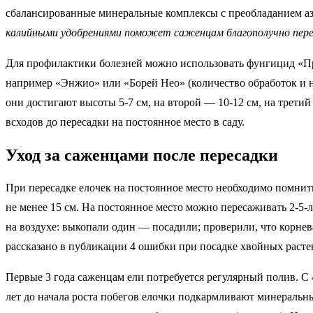
сбалансированные минеральные комплексы с преобладанием азо
калийными удобрениями поможет саженцам благополучно пер
Для профилактики болезней можно использовать фунгицид «Пр
например «Энжио» или «Борей Нео» (количество обработок и н
они достигают высоты 5-7 см, на второй — 10-12 см, на трет
всходов до пересадки на постоянное место в саду.
Уход за саженцами после пересадки
При пересадке елочек на постоянное место необходимо помнить
не менее 15 см. На постоянное место можно пересаживать 2-5-
на воздухе: выкопали один — посадили; проверили, что корне
рассказано в публикации 4 ошибки при посадке хвойных раст
Первые 3 года саженцам ели потребуется регулярный полив. С 
лет до начала роста побегов елочки подкармливают минераль