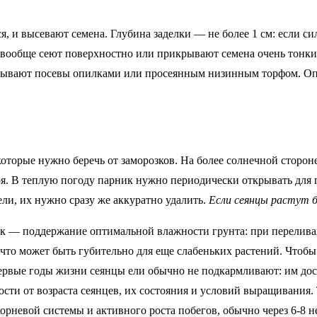
я, и высевают семена. Глубина заделки — не более 1 см: если си
ообще сеют поверхностно или прикрывают семена очень тонким 
ывают посевы опилками или просеянным низинным торфом. Опи
которые нужно беречь от заморозков. На более солнечной сторон
оя. В теплую погоду парник нужно периодически открывать для
ели, их нужно сразу же аккуратно удалить.
Если сеянцы растут б
чек — поддержание оптимальной влажности грунта: при перелив
 что может быть губительно для еще слабеньких растений. Чтоб
 первые годы жизни сеянцы ели обычно не подкармливают: им до
сти от возраста сеянцев, их состояния и условий выращивания. 
невой системы и активного роста побегов, обычно через 6-8 не