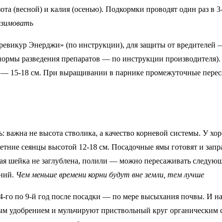
та (весной) и калия (осенью). Подкормки проводят один раз в 3
езимовать
евикур Энерджи» (по инструкции), для защиты от вредителей 
ормы разведения препаратов — по инструкции производителя). 
ий — 15-18 см. При выращивании в парнике промежуточные перес
: важна не высота стволика, а качество корневой системы. У хо
летние сеянцы высотой 12-18 см. Посадочные ямы готовят и зап
вая шейка не заглублена, полили — можно пересаживать следующ
ений.
Чем меньше времени корни будут вне земли, тем лучше
4-го по 9-й год после посадки — по мере высыхания почвы. И н
ным удобрением и мульчируют приствольный круг органическим 