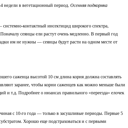
-4 недели в вегетационный период.
Осенняя подкормка
— системно-контактный инсектицид широкого спектра,
Поначалу сеянцы ели растут очень медленно. В первый год
адки им не нужны — сеянцы будут расти на одном месте от
рошего саженца высотой 10 см длина корня должна составлять
равляют заранее, чтобы корни саженцев как можно меньше были
ий и т.д. Подробнее о нюансах правильного «переезда» елочек
ачиная с 10-го года — только в засушливые периоды. Первые 5
субстратом. Хорошо еще подстраховаться и с первыми