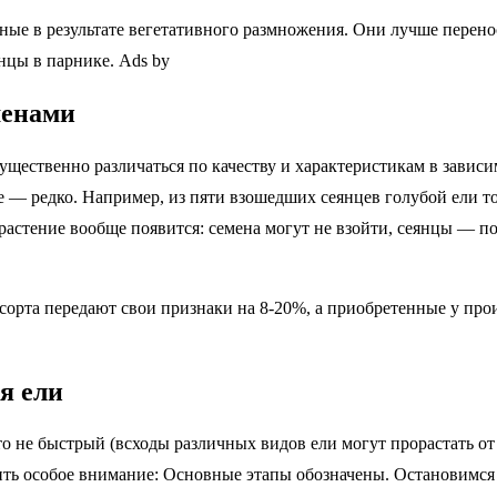
ые в результате вегетативного размножения. Они лучше перено
нцы в парнике. Ads by
менами
ущественно различаться по качеству и характеристикам в завис
 — редко. Например, из пяти взошедших сеянцев голубой ели то
 растение вообще появится: семена могут не взойти, сеянцы — по
орта передают свои признаки на 8-20%, а приобретенные у про
я ели
не быстрый (всходы различных видов ели могут прорастать от 1 
ить особое внимание: Основные этапы обозначены. Остановимся