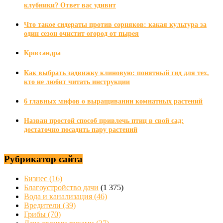
клубники? Ответ вас удивит
Что такое сидераты против сорняков: какая культура за
один сезон очистит огород от пырея
Кроссандра
Как выбрать задвижку клиновую: понятный гид для тех,
кто не любит читать инструкции
6 главных мифов о выращивании комнатных растений
Назван простой способ привлечь птиц в свой сад:
достаточно посадить пару растений
Рубрикатор сайта
Бизнес
(16)
Благоустройство дачи
(1 375)
Вода и канализация
(46)
Вредители
(39)
Грибы
(70)