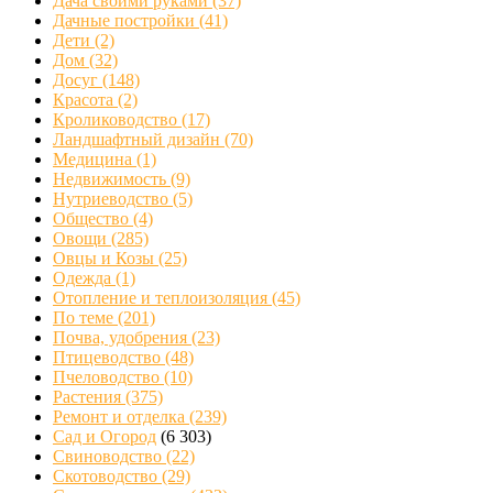
Дача своими руками
(37)
Дачные постройки
(41)
Дети
(2)
Дом
(32)
Досуг
(148)
Красота
(2)
Кролиководство
(17)
Ландшафтный дизайн
(70)
Медицина
(1)
Недвижимость
(9)
Нутриеводство
(5)
Общество
(4)
Овощи
(285)
Овцы и Козы
(25)
Одежда
(1)
Отопление и теплоизоляция
(45)
По теме
(201)
Почва, удобрения
(23)
Птицеводство
(48)
Пчеловодство
(10)
Растения
(375)
Ремонт и отделка
(239)
Сад и Огород
(6 303)
Свиноводство
(22)
Скотоводство
(29)