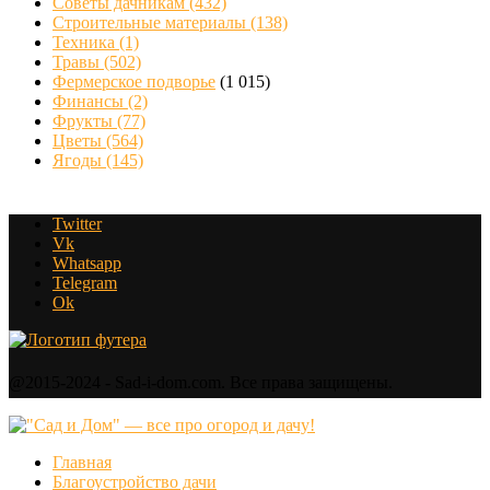
Советы дачникам
(432)
Строительные материалы
(138)
Техника
(1)
Травы
(502)
Фермерское подворье
(1 015)
Финансы
(2)
Фрукты
(77)
Цветы
(564)
Ягоды
(145)
Twitter
Vk
Whatsapp
Telegram
Ok
@2015-2024 - Sad-i-dom.com. Все права защищены.
Главная
Благоустройство дачи