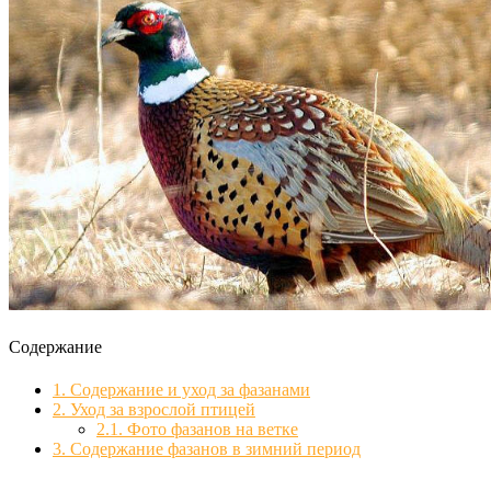
Содержание
1.
Содержание и уход за фазанами
2.
Уход за взрослой птицей
2.1.
Фото фазанов на ветке
3.
Содержание фазанов в зимний период