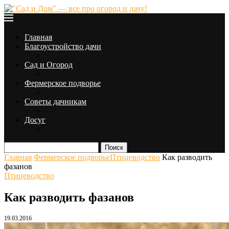
Главная
Благоустройство дачи
Сад и Огород
Фермерское подворье
Советы дачникам
Досуг
Поиск
Главная
Фермерское подворье
Птицеводство
Как разводить
фазанов
Птицеводство
Как разводить фазанов
19.03.2016