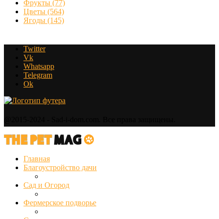
Фрукты
(77)
Цветы
(564)
Ягоды
(145)
Twitter
Vk
Whatsapp
Telegram
Ok
@2015-2024 - Sad-i-dom.com. Все права защищены.
Главная
Благоустройство дачи
Сад и Огород
Фермерское подворье