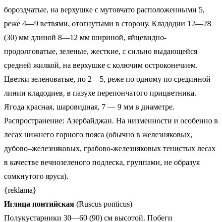
бороздчатые, на верхушке с мутовчато расположенными 5,
реже 4—9 ветвями, отогнутыми в сторону. Кладодии 12—28
(30) мм длиной 8—12 мм шириной, яйцевидно-
продолговатые, зеленые, жесткие, с сильно выдающейся
средней жилкой, на верхушке с колючим остроконечием.
Цветки зеленоватые, по 2—5, реже по одному по срединной
линии кладодиев, в пазухе перепончатого прицветника.
Ягода красная, шаровидная, 7 — 9 мм в диаметре.
Распространение: Азербайджан. На низменности и особенно в
лесах нижнего горного пояса (обычно в железняковых,
дубово–железняковых, грабово-железняковых тенистых лесах
в качестве вечнозеленого подлеска, группами, не образуя
сомкнутого яруса).
{reklama}
Иглица понтийская
(Ruscus ponticus)
Полукустарники 30—60 (90) см высотой. Побеги