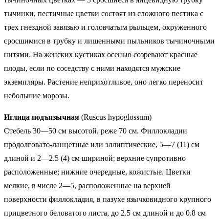
тычинки, пестичные цветки состоят из сложного пестика с
трех гнездной завязью и головчатым рыльцем, окруженного
сросшимися в трубку и лишенными пыльников тычиночными
нитями. На женских кустиках осенью созревают красные
плоды, если по соседству с ними находятся мужские
экземпляры. Растение неприхотливое, оно легко переносит
небольшие морозы.
Иглица подъязычная
(Ruscus hypoglossum)
Стебель 30—50 см высотой, реже 70 см. Филлокладии
продолговато-ланцетные или эллиптические, 5—7 (11) см
длиной и 2—2.5 (4) см шириной; верхние супротивно
расположенные; нижние очередные, кожистые. Цветки
мелкие, в числе 2—5, расположенные на верхней
поверхности филлокладия, в пазухе язычковидного крупного
прицветного беловатого листа, до 2.5 см длиной и до 0.8 см