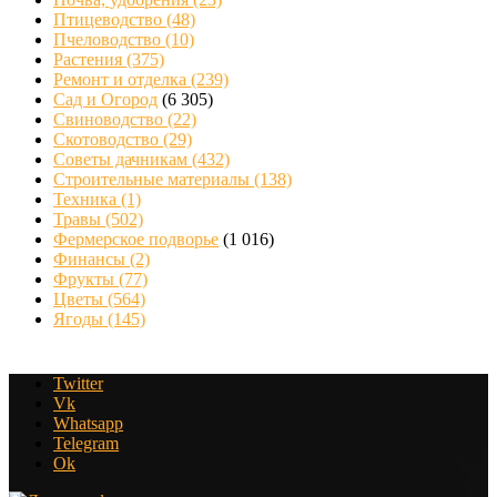
Птицеводство
(48)
Пчеловодство
(10)
Растения
(375)
Ремонт и отделка
(239)
Сад и Огород
(6 305)
Свиноводство
(22)
Скотоводство
(29)
Советы дачникам
(432)
Строительные материалы
(138)
Техника
(1)
Травы
(502)
Фермерское подворье
(1 016)
Финансы
(2)
Фрукты
(77)
Цветы
(564)
Ягоды
(145)
Twitter
Vk
Whatsapp
Telegram
Ok