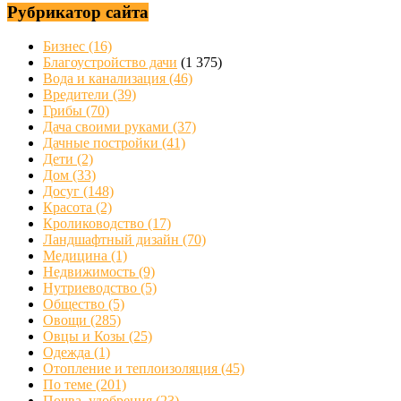
Рубрикатор сайта
Бизнес
(16)
Благоустройство дачи
(1 375)
Вода и канализация
(46)
Вредители
(39)
Грибы
(70)
Дача своими руками
(37)
Дачные постройки
(41)
Дети
(2)
Дом
(33)
Досуг
(148)
Красота
(2)
Кролиководство
(17)
Ландшафтный дизайн
(70)
Медицина
(1)
Недвижимость
(9)
Нутриеводство
(5)
Общество
(5)
Овощи
(285)
Овцы и Козы
(25)
Одежда
(1)
Отопление и теплоизоляция
(45)
По теме
(201)
Почва, удобрения
(23)