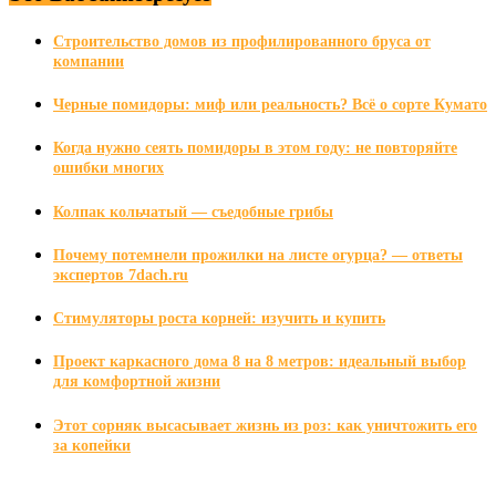
Строительство домов из профилированного бруса от
компании
Черные помидоры: миф или реальность? Всё о сорте Кумато
Когда нужно сеять помидоры в этом году: не повторяйте
ошибки многих
Колпак кольчатый — съедобные грибы
Почему потемнели прожилки на листе огурца? — ответы
экспертов 7dach.ru
Стимуляторы роста корней: изучить и купить
Проект каркасного дома 8 на 8 метров: идеальный выбор
для комфортной жизни
Этот сорняк высасывает жизнь из роз: как уничтожить его
за копейки