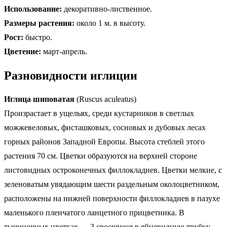
Использование:
декоративно-лиственное.
Размеры растения:
около 1 м. в высоту.
Рост:
быстро.
Цветение:
март-апрель.
Разновидности иглиции
Иглица шиповатая
(Ruscus aculeatus)
Произрастает в ущельях, среди кустарников в светлых
можжевеловых, фисташковых, сосновых и дубовых лесах
горных районов Западной Европы. Высота стеблей этого
растения 70 см. Цветки образуются на верхней стороне
листовидных остроконечных филлокладиев. Цветки мелкие, с
зеленоватым увядающим шести раздельным околоцветником,
расположены на нижней поверхности филлокладиев в пазухе
маленького пленчатого ланцетного прицветника. В
тычиночных цветках — 3 сросшиеся в яйцевидную трубку