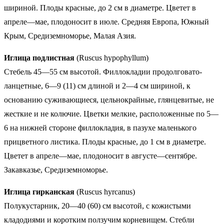
шириной. Плоды красные, до 2 см в диаметре. Цветет в
апреле—мае, плодоносит в июле. Средняя Европа, Южный
Крым, Средиземноморье, Малая Азия.
Иглица подлистная
(Ruscus hypophyllum)
Стебель 45—55 см высотой. Филлокладии продолговато-
ланцетные, 6—9 (11) см длиной и 2—4 см шириной, к
основанию суживающиеся, цельнокрайные, глянцевитые, не
жесткие и не колючие. Цветки мелкие, расположенные по 5—
6 на нижней стороне филлокладия, в пазухе маленького
прицветного листика. Плоды красные, до 1 см в диаметре.
Цветет в апреле—мае, плодоносит в августе—сентябре.
Закавказье, Средиземноморье.
Иглица гирканская
(Ruscus hyrcanus)
Полукустарник, 20—40 (60) см высотой, с кожистыми
кладодиями и коротким ползучим корневищем. Стебли