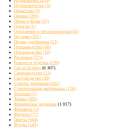
Недвижимость
(9)
Нутриеводство
(5)
Общество
(5)
Овощи
(285)
Овцы и Козы
(25)
Одежда
(1)
Отопление и теплоизоляция
(45)
По теме
(201)
Почва, удобрения
(23)
Птицеводство
(48)
Пчеловодство
(10)
Растения
(375)
Ремонт и отделка
(239)
Сад и Огород
(6 307)
Свиноводство
(22)
Скотоводство
(29)
Советы дачникам
(432)
Строительные материалы
(138)
Техника
(1)
Травы
(502)
Фермерское подворье
(1 017)
Финансы
(2)
Фрукты
(77)
Цветы
(564)
Ягоды
(145)