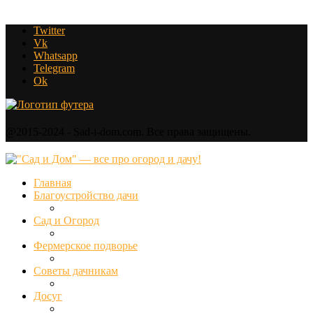
Twitter
Vk
Whatsapp
Telegram
Ok
@2015-2024 - Sad-i-dom.com. Все права защищены.
Главная
Благоустройство дачи
Сад и Огород
Фермерское подворье
Советы дачникам
Досуг