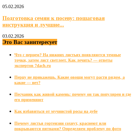
05.02.2026
Подготовка семян к посеву: пошаговая
инструкция и лучшие...
03.02.2026
Это Вас заинтересует
Что с перцем? На нижних листьях появляются темные
точки, затем лист светлеет. Как лечить? — ответы
экспертов 7dach.ru
Перцу не прикажешь. Какие овощи могут расти рядом, а
какие — нет?
Песчаник как живой камень: почему он так популярен и где
его применяют
Как избавиться от мучнистой росы на дубе
Почему листья гортензии сохнут, краснеют или
покрываются пятнами? Определяем проблему по фото