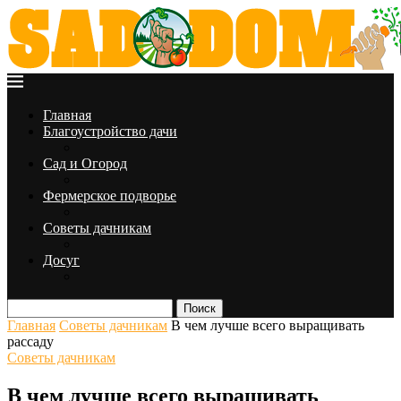
Главная
Благоустройство дачи
Сад и Огород
Фермерское подворье
Советы дачникам
Досуг
Поиск
Главная
Советы дачникам
В чем лучше всего выращивать
рассаду
Советы дачникам
В чем лучше всего выращивать