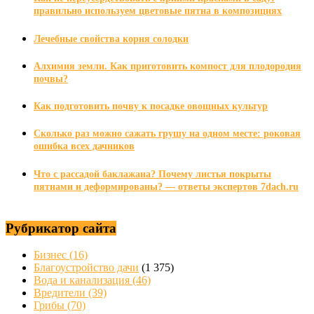
правильно используем цветовые пятна в композициях
Лечебные свойства корня солодки
Алхимия земли. Как приготовить компост для плодородия
почвы?
Как подготовить почву к посадке овощных культур
Сколько раз можно сажать грушу на одном месте: роковая
ошибка всех дачников
Что с рассадой баклажана? Почему листья покрыты
пятнами и деформированы? — ответы экспертов 7dach.ru
Рубрикатор сайта
Бизнес
(16)
Благоустройство дачи
(1 375)
Вода и канализация
(46)
Вредители
(39)
Грибы
(70)