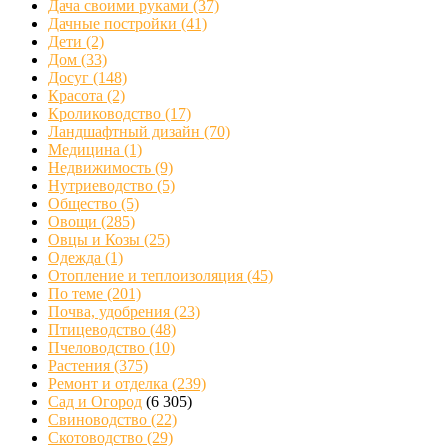
Дача своими руками
(37)
Дачные постройки
(41)
Дети
(2)
Дом
(33)
Досуг
(148)
Красота
(2)
Кролиководство
(17)
Ландшафтный дизайн
(70)
Медицина
(1)
Недвижимость
(9)
Нутриеводство
(5)
Общество
(5)
Овощи
(285)
Овцы и Козы
(25)
Одежда
(1)
Отопление и теплоизоляция
(45)
По теме
(201)
Почва, удобрения
(23)
Птицеводство
(48)
Пчеловодство
(10)
Растения
(375)
Ремонт и отделка
(239)
Сад и Огород
(6 305)
Свиноводство
(22)
Скотоводство
(29)