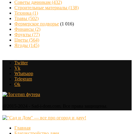
Советы дачникам
(432)
Строительные материалы
(138)
Техника
(1)
Травы
(502)
Фермерское подворье
(1 016)
Финансы
(2)
Фрукты
(77)
Цветы
(564)
Ягоды
(145)
Twitter
Vk
Whatsapp
Telegram
Ok
@2015-2024 - Sad-i-dom.com. Все права защищены.
Главная
Благоустройство дачи