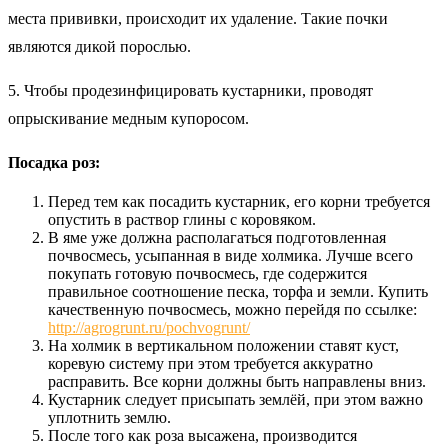
места прививки, происходит их удаление. Такие почки
являются дикой порослью.
5. Чтобы продезинфицировать кустарники, проводят
опрыскивание медным купоросом.
Посадка роз:
Перед тем как посадить кустарник, его корни требуется
опустить в раствор глины с коровяком.
В яме уже должна располагаться подготовленная
почвосмесь, усыпанная в виде холмика. Лучше всего
покупать готовую почвосмесь, где содержится
правильное соотношение песка, торфа и земли. Купить
качественную почвосмесь, можно перейдя по ссылке:
http://agrogrunt.ru/pochvogrunt/
На холмик в вертикальном положении ставят куст,
коревую систему при этом требуется аккуратно
расправить. Все корни должны быть направлены вниз.
Кустарник следует присыпать землёй, при этом важно
уплотнить землю.
После того как роза высажена, производится