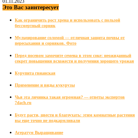
01.11.2023
Это Вас заинтересует
Как ограничить рост хрена и использовать с пользой
бессмертный сорняк
Мульчирование соломой — отличная защита почвы от
пересыхания и сорняков. Фото
Перед посевом замочите семена в этом соке: неожиданный
секрет повышения всхожести и получения хорошего урожая
Курупита гвианская
Применение и виды кукурузы
Чья эта личинка такая огромная? — ответы экспертов
7dach.ru
Будут расти, цвести и благоухать: этим комнатные растения
вы еще точно не подкармливали
Агератум Выращивание