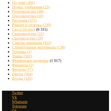
По теме
(201)
Почва, удобрения
(23)
Птицеводство
(48)
Пчеловодство
(10)
Растения
(375)
Ремонт и отделка
(239)
Сад и Огород
(6 311)
Свиноводство
(22)
Скотоводство
(29)
Советы дачникам
(432)
Строительные материалы
(138)
Техника
(1)
Травы
(502)
Фермерское подворье
(1 017)
Финансы
(2)
Фрукты
(77)
Цветы
(564)
Ягоды
(145)
Twitter
Vk
Whatsapp
Telegram
Ok