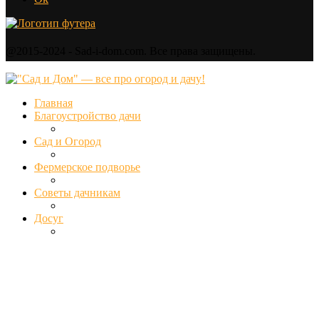
@2015-2024 - Sad-i-dom.com. Все права защищены.
Главная
Благоустройство дачи
Сад и Огород
Фермерское подворье
Советы дачникам
Досуг