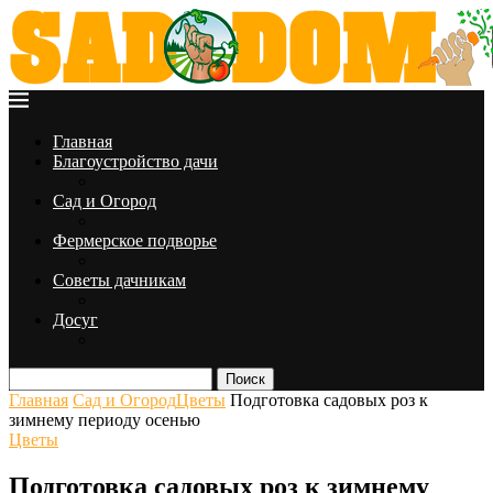
Главная
Благоустройство дачи
Сад и Огород
Фермерское подворье
Советы дачникам
Досуг
Поиск
Главная
Сад и Огород
Цветы
Подготовка садовых роз к
зимнему периоду осенью
Цветы
Подготовка садовых роз к зимнему