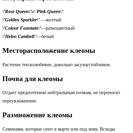
\’Rose Queen\’
и\’
Pink Queen\’
\’Golden Sparkler\’
—желтый
\’Colour Fountain\’
—разноцветный
\’Helen Cambell\’
—белый
Месторасположение клеомы
Растение теплолюбивое, довольно засухоустойчивое.
Почва для клеомы
Отдает предпочтение нейтральным почвам, не переносит
переувлажнение.
Размножение клеомы
Семенами, которые сеют в марте или под зиму. Всходы