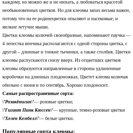
каждому, но можно же и не нюхать, а любоваться красотой
необыкновенных цветков. Но для клеомы запах весьма важен,
потому что на ее родинецветки опыляют и насекомые, и
мелкие летучие мыши.
Цветки клеомы колючей своеобразные, напоминают паучка —
4 лепестка венчика располагаются с одной стороны цветка, с
другой – длинные и тонкие тычинки, а также столбик. Цветки
клеомы распускаются снизу вверх. Из отцветших цветков
клеомы образуются направленные в стороны удлиненные
коробочки на длинных плодоножках. Цветет клеома колючая
обильно с июня и по сентябрь. Хорошо плодоносит.
Самые распространенные сорта:
\’Розакёнигин\’
— розовые цветки;
\’Гигант Пинк Кюссен\’
— крупные, темно-розовые цветки
\’Хелен Кембелл\’
— белые цветки.
Популярные сорта клеомы: