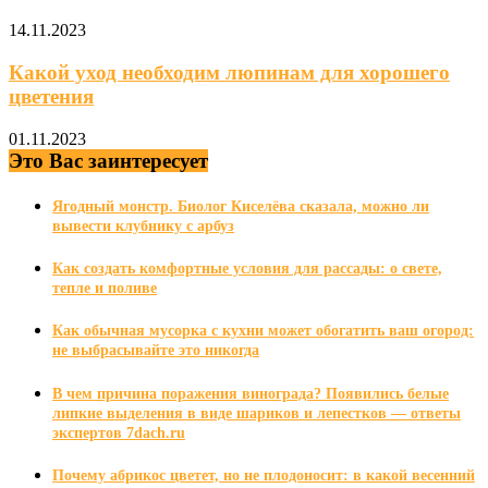
14.11.2023
Какой уход необходим люпинам для хорошего
цветения
01.11.2023
Это Вас заинтересует
Ягодный монстр. Биолог Киселёва сказала, можно ли
вывести клубнику с арбуз
Как создать комфортные условия для рассады: о свете,
тепле и поливе
Как обычная мусорка с кухни может обогатить ваш огород:
не выбрасывайте это никогда
В чем причина поражения винограда? Появились белые
липкие выделения в виде шариков и лепестков — ответы
экспертов 7dach.ru
Почему абрикос цветет, но не плодоносит: в какой весенний