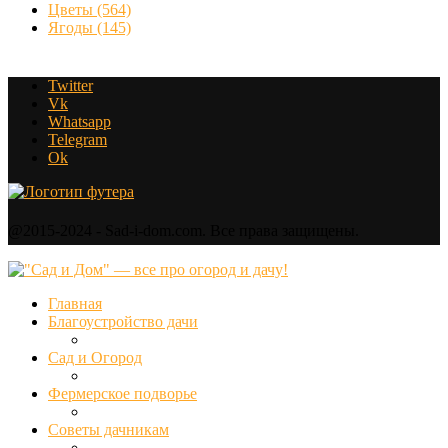
Цветы
(564)
Ягоды
(145)
Twitter
Vk
Whatsapp
Telegram
Ok
@2015-2024 - Sad-i-dom.com. Все права защищены.
Главная
Благоустройство дачи
Сад и Огород
Фермерское подворье
Советы дачникам