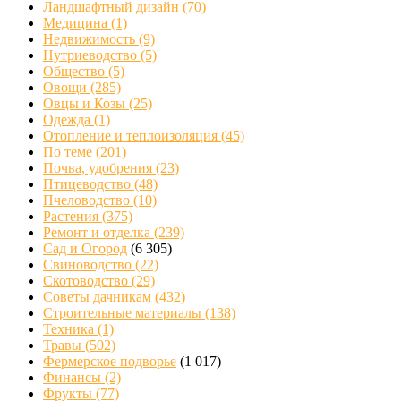
Ландшафтный дизайн
(70)
Медицина
(1)
Недвижимость
(9)
Нутриеводство
(5)
Общество
(5)
Овощи
(285)
Овцы и Козы
(25)
Одежда
(1)
Отопление и теплоизоляция
(45)
По теме
(201)
Почва, удобрения
(23)
Птицеводство
(48)
Пчеловодство
(10)
Растения
(375)
Ремонт и отделка
(239)
Сад и Огород
(6 305)
Свиноводство
(22)
Скотоводство
(29)
Советы дачникам
(432)
Строительные материалы
(138)
Техника
(1)
Травы
(502)
Фермерское подворье
(1 017)
Финансы
(2)
Фрукты
(77)