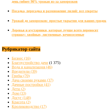
день гибнет 90% урожая из-за заморозков
Посадка, пересадка и размножение лилий: все секреты
Урожай до заморозков: простые укрытия для ваших грядок
Деревья и кустарники, которые лучше всего переносят
стрижку: хвойные, лиственные, вечнозеленые
Рубрикатор сайта
Бизнес
(16)
Благоустройство дачи
(1 375)
Вода и канализация
(46)
Вредители
(39)
Грибы
(70)
Дача своими руками
(37)
Дачные постройки
(41)
Дети
(2)
Дом
(33)
Досуг
(148)
Красота
(2)
Кролиководство
(17)