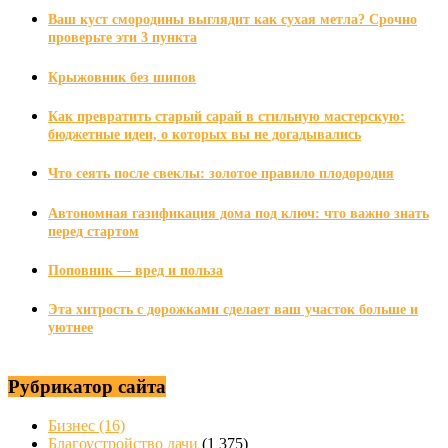
Ваш куст смородины выглядит как сухая метла? Срочно
проверьте эти 3 пункта
Крыжовник без шипов
Как превратить старый сарай в стильную мастерскую:
бюджетные идеи, о которых вы не догадывались
Что сеять после свеклы: золотое правило плодородия
Автономная газификация дома под ключ: что важно знать
перед стартом
Поповник — вред и польза
Эта хитрость с дорожками сделает ваш участок больше и
уютнее
Рубрикатор сайта
Бизнес
(16)
Благоустройство дачи
(1 375)