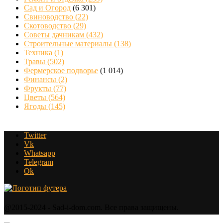
Сад и Огород
(6 301)
Свиноводство
(22)
Скотоводство
(29)
Советы дачникам
(432)
Строительные материалы
(138)
Техника
(1)
Травы
(502)
Фермерское подворье
(1 014)
Финансы
(2)
Фрукты
(77)
Цветы
(564)
Ягоды
(145)
Twitter
Vk
Whatsapp
Telegram
Ok
@2015-2024 - Sad-i-dom.com. Все права защищены.