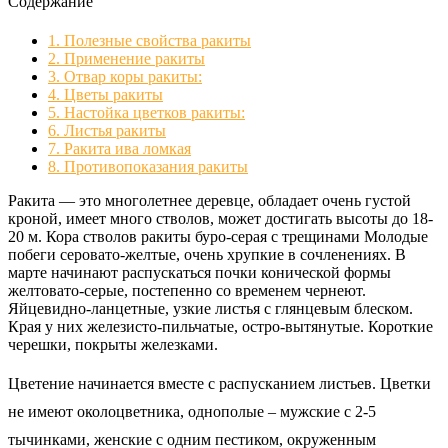
Содержание
1.
Полезные свойства ракиты
2.
Применение ракиты
3.
Отвар коры ракиты:
4.
Цветы ракиты
5.
Настойка цветков ракиты:
6.
Листья ракиты
7.
Ракита ива ломкая
8.
Противопоказания ракиты
Ракита — это многолетнее деревце, обладает очень густой
кроной, имеет много стволов, может достигать высоты до 18-
20 м. Кора стволов ракиты буро-серая с трещинами Молодые
побеги серовато-желтые, очень хрупкие в сочленениях. В
марте начинают распускаться почки конической формы
желтовато-серые, постепенно со временем чернеют.
Яйцевидно-ланцетные, узкие листья с глянцевым блеском.
Края у них железисто-пильчатые, остро-вытянутые. Короткие
черешки, покрыты железками.
Цветение начинается вместе с распусканием листьев. Цветки
не имеют околоцветника, однополые – мужские с 2-5
тычинками, женские с одним пестиком, окруженным