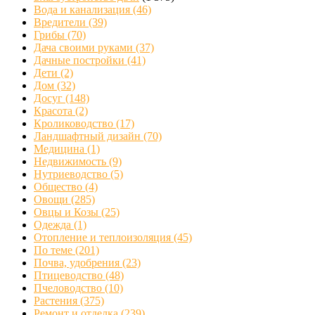
Вода и канализация
(46)
Вредители
(39)
Грибы
(70)
Дача своими руками
(37)
Дачные постройки
(41)
Дети
(2)
Дом
(32)
Досуг
(148)
Красота
(2)
Кролиководство
(17)
Ландшафтный дизайн
(70)
Медицина
(1)
Недвижимость
(9)
Нутриеводство
(5)
Общество
(4)
Овощи
(285)
Овцы и Козы
(25)
Одежда
(1)
Отопление и теплоизоляция
(45)
По теме
(201)
Почва, удобрения
(23)
Птицеводство
(48)
Пчеловодство
(10)
Растения
(375)
Ремонт и отделка
(239)