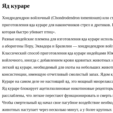
Яд кураре
Хондродендрон войлочный (Chondrodendron tomentosum) или ст
приготовления яда кураре для наконечников стрел и дротиков.
которая быстро убивает птиц».
Разные индейские племена для изготовления яда кураре испол
а аборигены Перу, Эквадора и Бразилии — хондродендрон войло
Классический способ приготовления яда кураре индейцами Юж
войлочного, иногда с добавлением крови ядовитых животных и
легкий яд кураре, необходимый для охоты на небольших живот
консистенции, имеющую отчетливый смолистый запах. Ядом ку
Кураре на самом деле не настоящий яд, это мощный миорелакса
Яд кураре блокирует ацетилхолиновые никотиновые рецепторы
расслаблены, что легкие перестают функционировать и смерть
Чтобы смертельный яд начал свое пагубное воздействие необхо
животных наступает через несколько минут, а у более крупны