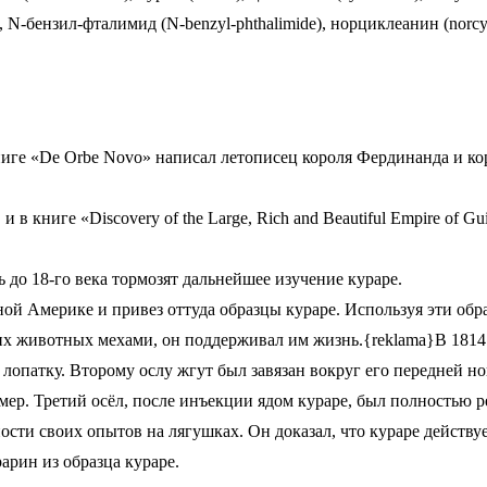
, N-бензил-фталимид (N-benzyl-phthalimide), норциклеанин (norcyc
ниге «De Orbe Novo» написал летописец короля Фердинанда и кор
, и в книге «Discovery of the Large, Rich and Beautiful Empire 
до 18-го века тормозят дальнейшее изучение кураре.
ной Америке и привез оттуда образцы кураре. Используя эти обр
х животных мехами, он поддерживал им жизнь.{reklama}В 1814 г
в лопатку. Второму ослу жгут был завязан вокруг его передней но
 умер. Третий осёл, после инъекции ядом кураре, был полностью
ности своих опытов на лягушках. Он доказал, что кураре действ
арин из образца кураре.