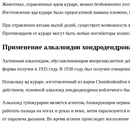
Животных, отравленных ядом кураре, можно безбоязненно употр
Изготовление яда кураре было прерогативой шамана племени,
При отравлении весьма малой дозой, существует возможность 
Противоядием от кураре могут быть любые ингибиторы холинэ
Применение алкалоидов хондродендрон
Активным алкалоидом, обуславливающим миорелаксантное дейст
формы получен в 1935 году. В 1938 году был получен очищенн
Поскольку яд кураре, изготовленный из корня Chondrodendron
действием, основной алкалоид хондродендрона войлочного был
Алкалоид тубокурарин является агентом, блокирующим нервны
работать пальцы на ногах и руках и веки, затем парализуются 
от паралича дыхания. Во время агонии происходит воспаление