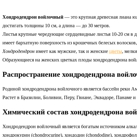
Хондродендрон войлочный
— это крупная древесная лиана ю
достигать толщины 10 см, а длина — до 30 метров.
Листья крупные чередующие сердцевидные листья 10-20 см в ди
имеет бархатную поверхность из крошечных белесых волосков, ч
Хондродендрон
имеет как мужские, так и женские
цветы
, мелк
Образующиеся на женских цветках плоды хондродендрона войло
Распространение хондродендрона войло
Родиной хондродендрона войлочного является бассейн реки 
Растет в Бразилии, Боливии, Перу, Гвиане, Эквадоре, Панаме 
Химический состав хондродендрона во
Хондродендрон войлочный является богатым источником алкало
хондрокурин (chondrocurine), хондодин (chondodine), хондрофолин