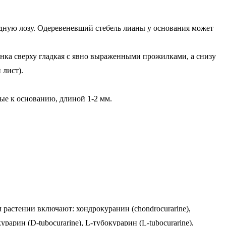
дную лозу. Одеревеневший стебель лианы у основания может
инка сверху гладкая с явно выраженными прожилками, а снизу
 лист).
ые к основанию, длиной 1-2 мм.
астении включают: хондрокуранин (chondrocurarine),
урарин (D-tubocurarine), L-тубокурарин (L-tubocurarine),