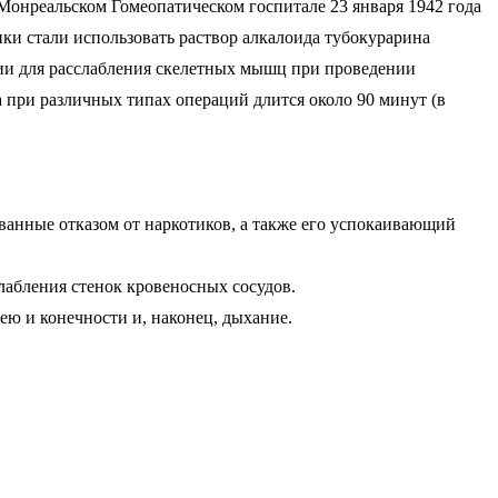
 Монреальском Гомеопатическом госпитале 23 января 1942 года
ики стали использовать раствор алкалоида тубокурарина
гии для расслабления скелетных мышц при проведении
а при различных типах операций длится около 90 минут (в
ванные отказом от наркотиков, а также его успокаивающий
лабления стенок кровеносных сосудов.
ею и конечности и, наконец, дыхание.