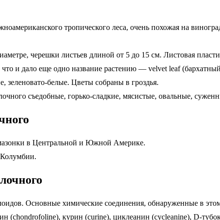
жноамериканского тропического леса, очень похожая на виногра
аметре, черешки листьев длиной от 5 до 15 см. Листовая пласт
то и дало еще одно название растению — velvet leaf (бархатный
ие, зеленовато-белые. Цветы собраны в гроздья.
чного съедобные, горько-сладкие, мясистые, овальные, суженн
чного
Амазонки в Центральной и Южной Америке.
и Колумбии.
йлочного
идов. Основные химические соединения, обнаруженные в этом р
 (chondrofoline), курин (curine), циклеанин (cycleanine), D-тубок