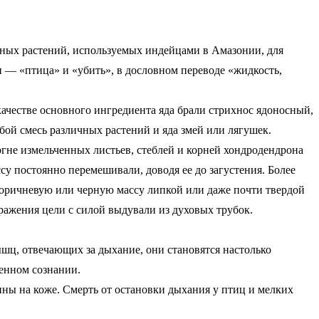
овных растений, используемых индейцами в Амазонии, для
и — «птица» и «убить», в дословном переводе «жидкость,
ачестве основного ингредиента яда брали стрихнос ядоносный,
бой смесь различных растений и яда змей или лягушек.
не измельченных листьев, стеблей и корней хондродендрона
 постоянно перемешивали, доводя ее до загустения. Более
коричневую или черную массу липкой или даже почти твердой
ажения цели с силой выдували из духовых трубок.
шц, отвечающих за дыхание, они становятся настолько
шенном сознании.
ины на коже. Смерть от остановки дыхания у птиц и мелких