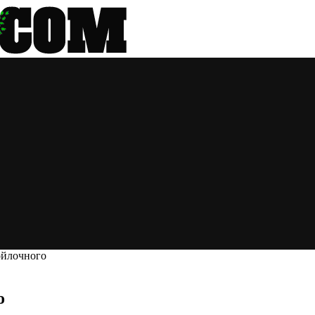
ойлочного
о