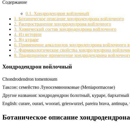
Содержание
0.1.
Хондродендрон войлочный
1.
Ботаническое описание хондродендрона войлочного
2.
Распространение хондродендрона войлочного
3.
Химический состав хондродендрона войлочного
4.
Из истории
5.
Яд кураре
6.
Применение алкалоидов хондродендрона войлочного в
7.
Фармакологические свойства хондродендрона войлочн
8.
Традиционное применение хондродендрона войлочног
Хондродендрон войлочный
Chondrodendron tomentosum
Таксон: семейство Луносемянниковые (Meniapormaceae)
Другие названия: хондродендрон болотный, кураре, бархатный 
English: сurare, ourari, woorari, grieswurzel, pareira brava, antinupa, 
Ботаническое описание хондродендрона