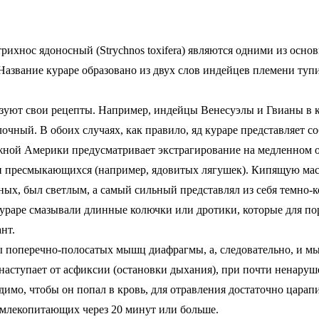
рихнос ядоносный (Strychnos toxifera) являются одними из осн
 Название кураре образовано из двух слов индейцев племени туп
ьзуют свои рецепты. Например, индейцы Венесуэлы и Гвианы в к
чный. В обоих случаях, как правило, яд кураре представляет со
ной Америки предусматривает экстрагирование на медленном ог
 пресмыкающихся (например, ядовитых лягушек). Кипящую массу
ных, был светлым, а самый сильный представлял из себя темно-
раре смазывали длинные колючки или дротики, которые для пор
нт.
 поперечно-полосатых мышц диафрагмы, а, следовательно, и мы
 наступает от асфиксии (остановки дыхания), при почти ненару
димо, чтобы он попал в кровь, для отравления достаточно царап
х млекопитающих через 20 минут или больше.