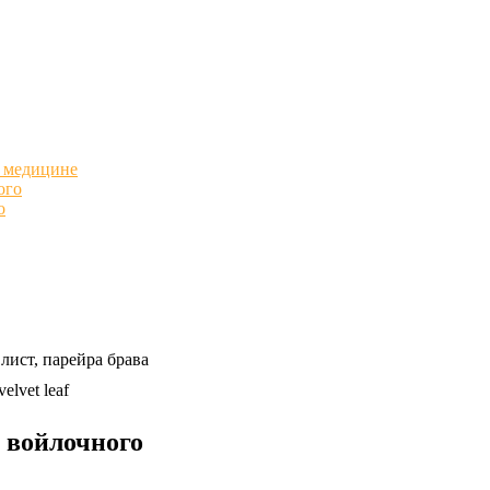
 медицине
ого
о
лист, парейра брава
velvet leaf
 войлочного