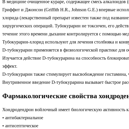
В медицине очищенное кураре, содержащее смесь алкалоидов (п
Гриффит и Джонсон (Griffith H.R., Johnson G.E.) впервые исп
хлорида (лекарственный препарат известен также под названи
хирургических операций. Тубокурарин не токсичен, его действ
течение этого времени дыхание контролируется с помощью ме
Тубокурарин-хлорид используют для лечения столбняка и конв
D-тубокурарин применяется в физиологической практике для
Изучается действие D-тубокурарина на способность блокирова
эффект.
D-тубокурарин также стимулирует высвобождение гистамина, ч
Внутривенное введение D-тубокурарина вызывает быстрое рассл
Фармакологические свойства хондроде
Хондродендрон войлочный имеет биологическую активность к
• антибактериальное
• антисептическое