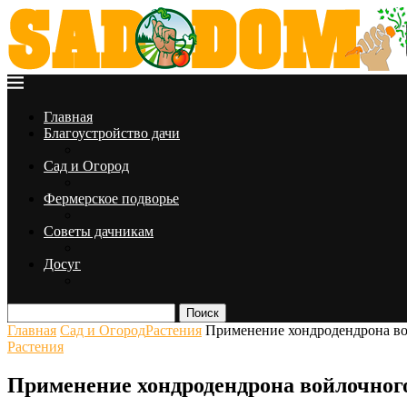
Главная
Благоустройство дачи
Сад и Огород
Фермерское подворье
Советы дачникам
Досуг
Поиск
Главная
Сад и Огород
Растения
Применение хондродендрона в
Растения
Применение хондродендрона войлочног