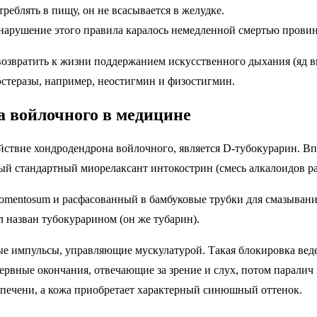
еблять в пищу, он не всасывается в желудке.
 нарушение этого правила каралось немедленной смертью прови
возвратить к жизни поддержанием искусственного дыхания (яд в
стеразы, например, неостигмин и физостигмин.
а войлочного в медицине
вие хондродендрона войлочного, является D-тубокурарин. Впер
ый стандартный миорелаксант интокострин (смесь алкалоидов ра
 tomentosum и расфасованный в бамбуковые трубки для смазыван
 назван тубокурарином (он же тубарин).
е импульсы, управляющие мускулатурой. Такая блокировка веде
нервные окончания, отвечающие за зрение и слух, потом паралич 
 печени, а кожа приобретает характерный синюшный оттенок.