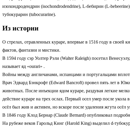
изохондродендрин (isochondrodendrine), L-бебирин (L-bebeerine)
тубокурарин (tubocurarine).
Из истории
О стрелах, отравленных кураре, впервые в 1516 году в своей к
фактов, фантазии и мистики.
В 1594 году сэр Уолтер Рэли (Walter Raleigh) посетил Венесуэлу
называет яд «ourari» .
Войны между англичанами, испанцами и португальцами вплоть 
Врач Эдвард Бэнкрофт (Edward Bancroft) провел пять лет в Юж
животных. После инъекции ядом кураре, раздувая легкие мелки
действие кураре на трех ослах. Первый осел умер после укола 
осёл был жив и активен, но вскоре после удаления жгута осёл
В 1846 году Клод Бернар (Claude Bernard) опубликовал подроб
На рубеже веков Гарольд Кинг (Harold King) выделил d-тубокур