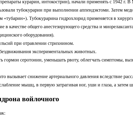
репараты курарин, интокострин), начали применять с 1942 г. В
ользовали тубокурарин при выполнении аппендэктоми. Затем мед
ем «тубарин»). Тубокурарина гидрохлорид применяется в хирур
ие в качестве общего анестезирующего средства и миорелаксант
дицинского оборудования).
ульсий при отравлении стрихнином.
 обездвиживания экспериментальных животных.
ть гормон серотонин, уменьшать рвоту, облегчать симптомы, выз
то вызывает снижение артериального давления вследствие расс
абление мышц, в первую затрагивая ног, уши и глаза, а затем ш
ндрона войлочного
ак: