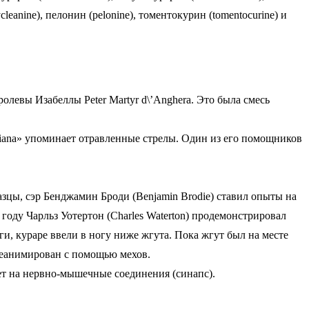
leanine), пелонин (pelonine), томентокурин (tomentocurine) и
олевы Изабеллы Peter Martyr d\’Anghera. Это была смесь
of Guiana» упоминает отравленные стрелы. Один из его помощников
азцы, сэр Бенджамин Броди (Benjamin Brodie) ставил опыты на
оду Чарльз Уотертон (Charles Waterton) продемонстрировал
ги, кураре ввели в ногу ниже жгута. Пока жгут был на месте
 реанимирован с помощью мехов.
ует на нервно-мышечные соединения (синапс).