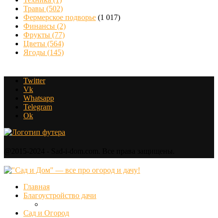
Травы
(502)
Фермерское подворье
(1 017)
Финансы
(2)
Фрукты
(77)
Цветы
(564)
Ягоды
(145)
Twitter
Vk
Whatsapp
Telegram
Ok
@2015-2024 - Sad-i-dom.com. Все права защищены.
Главная
Благоустройство дачи
Сад и Огород