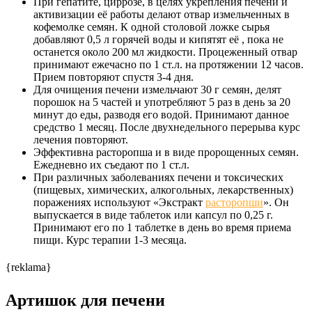
При гепатите, циррозе, в целях укрепления печени и
активизации её работы делают отвар измельченных в
кофемолке семян. К одной столовой ложке сырья
добавляют 0,5 л горячей воды и кипятят её , пока не
останется около 200 мл жидкости. Процеженный отвар
принимают ежечасно по 1 ст.л. на протяжении 12 часов.
Прием повторяют спустя 3-4 дня.
Для очищения печени измельчают 30 г семян, делят
порошок на 5 частей и употребляют 5 раз в день за 20
минут до еды, разводя его водой. Принимают данное
средство 1 месяц. После двухнедельного перерыва курс
лечения повторяют.
Эффективна расторопша и в виде пророщенных семян.
Ежедневно их съедают по 1 ст.л.
При различных заболеваниях печени и токсических
(пищевых, химических, алкогольных, лекарственных)
поражениях используют «Экстракт
расторопши
». Он
выпускается в виде таблеток или капсул по 0,25 г.
Принимают его по 1 таблетке в день во время приема
пищи. Курс терапии 1-3 месяца.
{reklama}
Артишок для печени