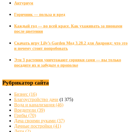
Антуриум
Горичник — польза и вред
Каждый год — во всей красе. Как ухаживать за пионами
после цветения
Скачать игру Lily’s Garden Мод 3.28.2 для Андроид: что это
и почему стоит попробовать
Эти 3 растения уничтожают сорняки сами — вы только
посадите их и забудьте о прополке
Рубрикатор сайта
Бизнес
(16)
Благоустройство дачи
(1 375)
Вода и канализация
(46)
Вредители
(39)
Грибы
(70)
Дача своими руками
(37)
Дачные постройки
(41)
Дети
(2)