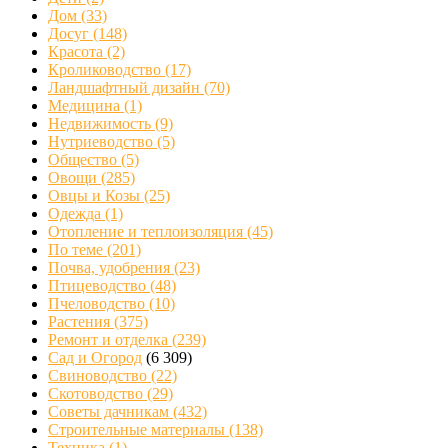
Дом
(33)
Досуг
(148)
Красота
(2)
Кролиководство
(17)
Ландшафтный дизайн
(70)
Медицина
(1)
Недвижимость
(9)
Нутриеводство
(5)
Общество
(5)
Овощи
(285)
Овцы и Козы
(25)
Одежда
(1)
Отопление и теплоизоляция
(45)
По теме
(201)
Почва, удобрения
(23)
Птицеводство
(48)
Пчеловодство
(10)
Растения
(375)
Ремонт и отделка
(239)
Сад и Огород
(6 309)
Свиноводство
(22)
Скотоводство
(29)
Советы дачникам
(432)
Строительные материалы
(138)
Техника
(1)