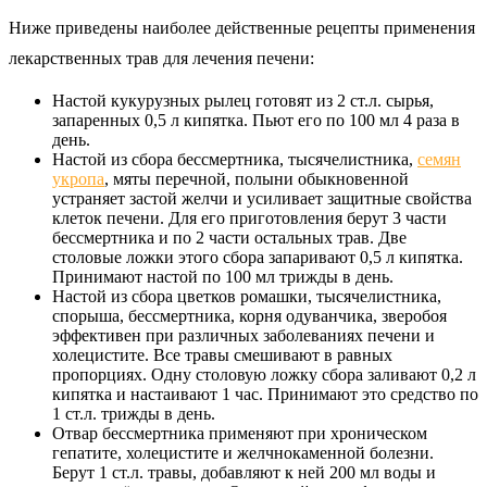
Ниже приведены наиболее действенные рецепты применения
лекарственных трав для лечения печени:
Настой кукурузных рылец готовят из 2 ст.л. сырья,
запаренных 0,5 л кипятка. Пьют его по 100 мл 4 раза в
день.
Настой из сбора бессмертника, тысячелистника,
семян
укропа
, мяты перечной, полыни обыкновенной
устраняет застой желчи и усиливает защитные свойства
клеток печени. Для его приготовления берут 3 части
бессмертника и по 2 части остальных трав. Две
столовые ложки этого сбора запаривают 0,5 л кипятка.
Принимают настой по 100 мл трижды в день.
Настой из сбора цветков ромашки, тысячелистника,
спорыша, бессмертника, корня одуванчика, зверобоя
эффективен при различных заболеваниях печени и
холецистите. Все травы смешивают в равных
пропорциях. Одну столовую ложку сбора заливают 0,2 л
кипятка и настаивают 1 час. Принимают это средство по
1 ст.л. трижды в день.
Отвар бессмертника применяют при хроническом
гепатите, холецистите и желчнокаменной болезни.
Берут 1 ст.л. травы, добавляют к ней 200 мл воды и