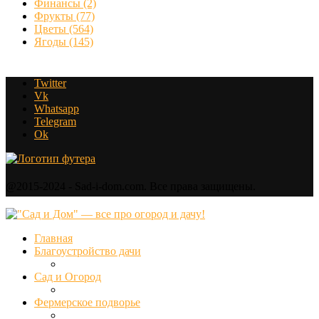
Финансы
(2)
Фрукты
(77)
Цветы
(564)
Ягоды
(145)
Twitter
Vk
Whatsapp
Telegram
Ok
@2015-2024 - Sad-i-dom.com. Все права защищены.
Главная
Благоустройство дачи
Сад и Огород
Фермерское подворье