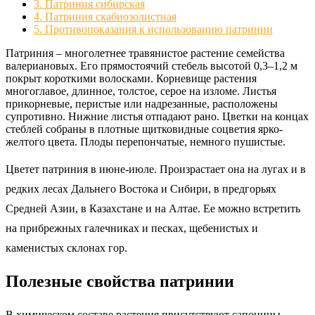
3.
Патриния сибирская
4.
Патриния скабиозолистная
5.
Противопоказания к использованию патринии
Патриния – многолетнее травянистое растение семейства
валериановых. Его прямостоячий стебель высотой 0,3–1,2 м
покрыт короткими волосками. Корневище растения
многоглавое, длинное, толстое, серое на изломе. Листья
прикорневые, перистые или надрезанные, расположены
супротивно. Нижние листья отпадают рано. Цветки на концах
стеблей собраны в плотные щитковидные соцветия ярко-
желтого цвета. Плоды перепончатые, немного пушистые.
Цветет патриния в июне-июле. Произрастает она на лугах и в
редких лесах Дальнего Востока и Сибири, в предгорьях
Средней Азии, в Казахстане и на Алтае. Ее можно встретить
на прибрежных галечниках и песках, щебенистых и
каменистых склонах гор.
Полезные свойства патринии
В химическом составе растения присутствуют сапонины,