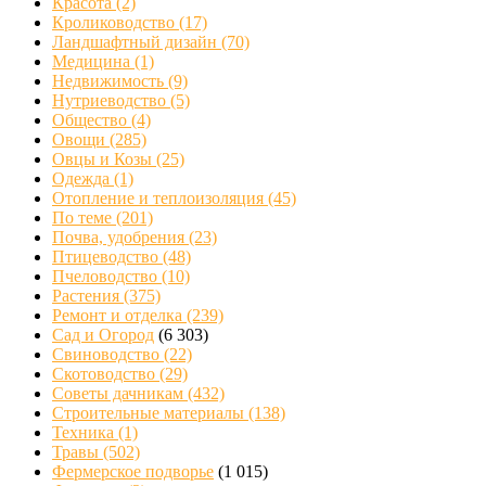
Красота
(2)
Кролиководство
(17)
Ландшафтный дизайн
(70)
Медицина
(1)
Недвижимость
(9)
Нутриеводство
(5)
Общество
(4)
Овощи
(285)
Овцы и Козы
(25)
Одежда
(1)
Отопление и теплоизоляция
(45)
По теме
(201)
Почва, удобрения
(23)
Птицеводство
(48)
Пчеловодство
(10)
Растения
(375)
Ремонт и отделка
(239)
Сад и Огород
(6 303)
Свиноводство
(22)
Скотоводство
(29)
Советы дачникам
(432)
Строительные материалы
(138)
Техника
(1)
Травы
(502)
Фермерское подворье
(1 015)