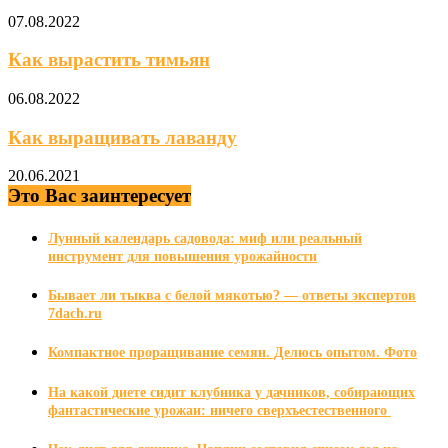
07.08.2022
Как вырастить тимьян
06.08.2022
Как выращивать лаванду
20.06.2021
Это Вас заинтересует
Лунный календарь садовода: миф или реальный
инструмент для повышения урожайности
Бывает ли тыква с белой мякотью? — ответы экспертов
7dach.ru
Компактное проращивание семян. Делюсь опытом. Фото
На какой диете сидит клубника у дачников, собирающих
фантастические урожаи: ничего сверхъестественного