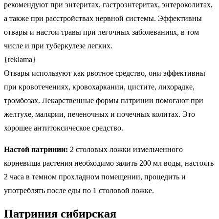
рекомендуют при энтеритах, гастроэнтеритах, энтероколитах,
а также при расстройствах нервной системы. Эффективны
отвары и настои травы при легочных заболеваниях, в том
числе и при туберкулезе легких.
{reklama}
Отвары используют как рвотное средство, они эффективны
при кровотечениях, кровохаркании, цистите, лихорадке,
тромбозах. Лекарственные формы патринии помогают при
желтухе, малярии, печеночных и почечных колитах. Это
хорошее антитоксическое средство.
Настой патринии:
2 столовых ложки измельченного
корневища растения необходимо залить 200 мл воды, настоять
2 часа в темном прохладном помещении, процедить и
употреблять после еды по 1 столовой ложке.
Патриния сибирская