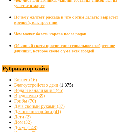
Чек-лист для дачника. Чаплин составил список дел на
участке в марте
Почему желтеет рассада и что с этим делать: вырастет
крепкой, как тростник
Чем может болеть корова после родов
Обычный скотч против тли: гениальное изобретение
дачницы, которое свело с ума всех соседей
Рубрикатор сайта
Бизнес
(16)
Благоустройство дачи
(1 375)
Вода и канализация
(46)
Вредители
(39)
Грибы
(70)
Дача своими руками
(37)
Дачные постройки
(41)
Дети
(2)
Дом
(32)
Досуг
(148)