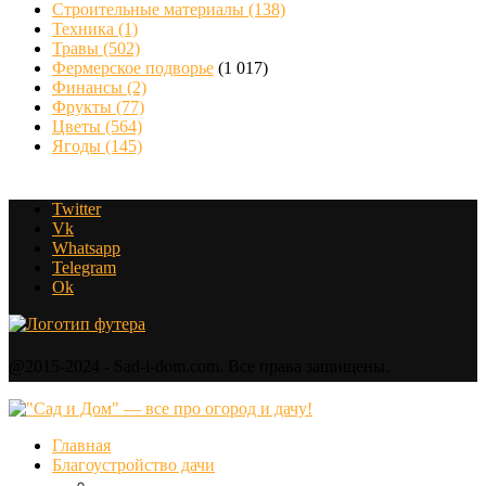
Строительные материалы
(138)
Техника
(1)
Травы
(502)
Фермерское подворье
(1 017)
Финансы
(2)
Фрукты
(77)
Цветы
(564)
Ягоды
(145)
Twitter
Vk
Whatsapp
Telegram
Ok
@2015-2024 - Sad-i-dom.com. Все права защищены.
Главная
Благоустройство дачи