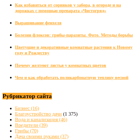
Как избавиться от сорняков у забора, в огороде и на
дорожках с помощью препарата «Чистогряд»
Выращивание фенхеля
Болезни флоксов: грибы-паразиты. Фото. Методы борьбы
Цветущие и декоративные комнатные растения к Новому
году и Рождеству
Почему желтеют листья у комнатных цветов
Чем и как обработать поликарбонатную теплицу весной
Рубрикатор сайта
Бизнес
(16)
Благоустройство дачи
(1 375)
Вода и канализация
(46)
Вредители
(39)
Грибы
(70)
Дача своими руками
(37)