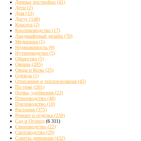
Дачные постройки
(41)
Дети
(2)
Дом
(33)
Досуг
(148)
Красота
(2)
Кролиководство
(17)
Ландшафтный дизайн
(70)
Медицина
(1)
Недвижимость
(9)
Нутриеводство
(5)
Общество
(5)
Овощи
(285)
Овцы и Козы
(25)
Одежда
(1)
Отопление и теплоизоляция
(45)
По теме
(201)
Почва, удобрения
(23)
Птицеводство
(48)
Пчеловодство
(10)
Растения
(375)
Ремонт и отделка
(239)
Сад и Огород
(6 311)
Свиноводство
(22)
Скотоводство
(29)
Советы дачникам
(432)