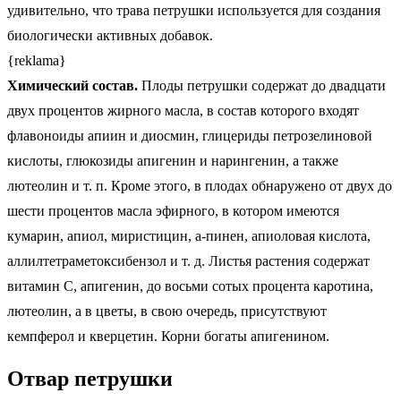
удивительно, что трава петрушки используется для создания
биологически активных добавок.
{reklama}
Химический состав.
Плоды петрушки содержат до двадцати
двух процентов жирного масла, в состав которого входят
флавоноиды апиин и диосмин, глицериды петрозелиновой
кислоты, глюкозиды апигенин и нарингенин, а также
лютеолин и т. п. Кроме этого, в плодах обнаружено от двух до
шести процентов масла эфирного, в котором имеются
кумарин, апиол, миристицин, а-пинен, апиоловая кислота,
аллилтетраметоксибензол и т. д. Листья растения содержат
витамин С, апигенин, до восьми сотых процента каротина,
лютеолин, а в цветы, в свою очередь, присутствуют
кемпферол и кверцетин. Корни богаты апигенином.
Отвар петрушки