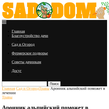
Главная
Благоустройство дачи
Сад и Огород
Фермерское подворье
Советы дачникам
Досуг
Поиск
Главная
Сад и Огород
Травы
Аронник альпийский поможет в
лечении
Травы
Аронник альпийский поможет в