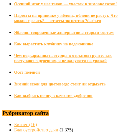
Осенний итог у нас таков — участок к зимовке готов!
Наросты на прививке у яблонь, яблони не растут. Что
можно сделать? — ответы экспертов 7dach.ru
Яблоня: современные альтернативы старым сортам
Как вырастить клубнику на подоконнике
Чем подкармливать огурцы в отрытом грунте: так
поступают в деревнях, и не жалуются на урожай
Осот полевой
Зимний сезон для цветовода: стоит ли отдыхать
Как выбрать почву в качестве удобрения
Рубрикатор сайта
Бизнес
(16)
Благоустройство дачи
(1 375)