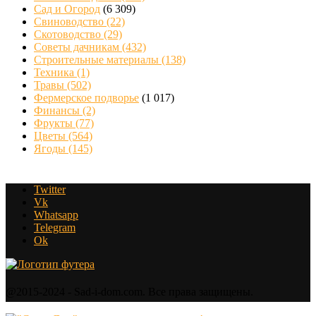
Сад и Огород
(6 309)
Свиноводство
(22)
Скотоводство
(29)
Советы дачникам
(432)
Строительные материалы
(138)
Техника
(1)
Травы
(502)
Фермерское подворье
(1 017)
Финансы
(2)
Фрукты
(77)
Цветы
(564)
Ягоды
(145)
Twitter
Vk
Whatsapp
Telegram
Ok
@2015-2024 - Sad-i-dom.com. Все права защищены.