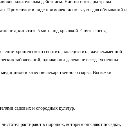
тивовоспалительным действием. Настои и отвары травы
ран. Применяют в виде примочек, используют для обмываний и
кипения, кипятить 5 мин. под крышкой. Снять с огня,
ечении хронического гепатита, холецистита, желчекаменной
ческих заболеваний, однако они далеко не всегда успешны.
й медициной в качестве лекарственного сырья. Вытяжки
ителями садовых и огородных культур.
ый чистотел растирают в порошок, которым опыляют посадки,