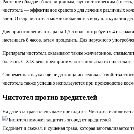
Растение обладает бактерицидным, фунгистатическим (то ест
чистотела — эффективное средство для лечения различных ко
ванн. Отвар чистотела можно добавлять в воду для купания дет
Для приготовления отвара на 1,5 л воды потребуется 4 ст.ложк
настаивать 8 часов, затем процедить. Для наружного употребле
Препараты чистотела оказывают также желчегонное, спазмолит
болезни. С XIX века предпринимаются попытки использовать чи
Современная наука еще не до конца исследовала свойства этог
чистотела также успешно используются при производстве косм
Чистотел против вредителей
На даче эта трава очень даже пригодится. Чистотел используе
Подойдет и свежая, и сушеная трава, которая заготавливается