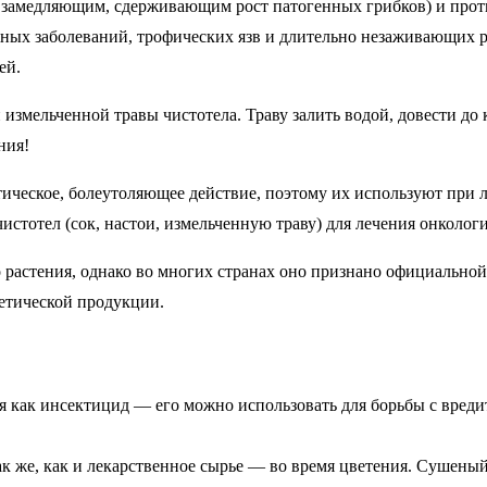
ь, замедляющим, сдерживающим рост патогенных грибков) и про
жных заболеваний, трофических язв и длительно незаживающих 
ей.
и измельченной травы чистотела. Траву залить водой, довести до 
ния!
ическое, болеутоляющее действие, поэтому их используют при л
стотел (сок, настои, измельченную траву) для лечения онкологи
о растения, однако во многих странах оно признано официально
етической продукции.
тся как инсектицид — его можно использовать для борьбы с вред
 так же, как и лекарственное сырье — во время цветения. Сушен