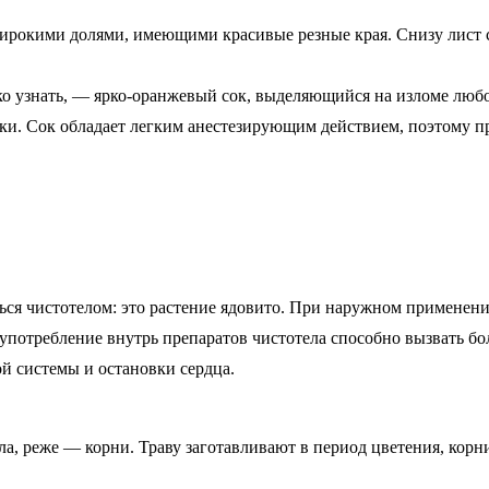
рокими долями, имеющими красивые резные края. Снизу лист с
гко узнать, — ярко-оранжевый сок, выделяющийся на изломе любо
авки. Сок обладает легким анестезирующим действием, поэтому п
ься чистотелом: это растение ядовито. При наружном применени
употребление внутрь препаратов чистотела способно вызвать бо
й системы и остановки сердца.
ла, реже — корни. Траву заготавливают в период цветения, корн