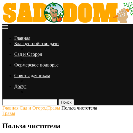
Главная
Благоустройство дачи
Сад и Огород
Фермерское подворье
Советы дачникам
Досуг
Поиск
Главная
Сад и Огород
Травы
Польза чистотела
Травы
Польза чистотела