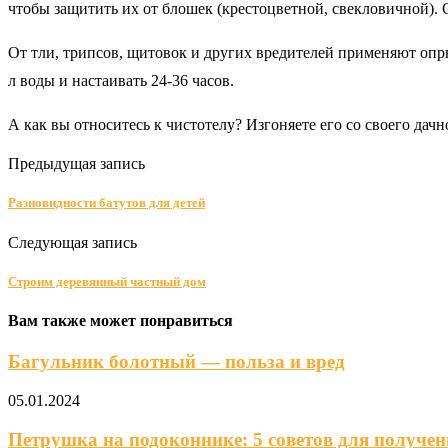
чтобы защитить их от блошек (крестоцветной, свекловичной).
От тли, трипсов, щитовок и других вредителей применяют опры
л воды и настаивать 24-36 часов.
А как вы относитесь к чистотелу? Изгоняете его со своего дачн
Предыдущая запись
Разновидности батутов для детей
Следующая запись
Строим деревянный частный дом
Вам также может понравиться
Багульник болотный — польза и вред
05.01.2024
Петрушка на подоконнике: 5 советов для получени