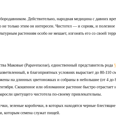
т бородавником. Действительно, народная медицина с давних вре
 не только этим он интересен. Чистотел — и сорняк, и полезное р
культурным растениям особо не мешает, изгонять его со своей тер
тва Маковые (Papaveraceae), единственный представитель рода
Ч
азветвленный, в благоприятных условиях вырастает до 80-110 см
ожены на длинных цветоножках и собраны в небольшие (от 4 до 8
ентября. Скошенное или обломанное растение быстро отрастает и 
заросли цветущего чистотела по-своему привлекательны.
ки, зеленые коробочки, в которых находятся черные блестящие 
ьи, которым семена служат пищей.