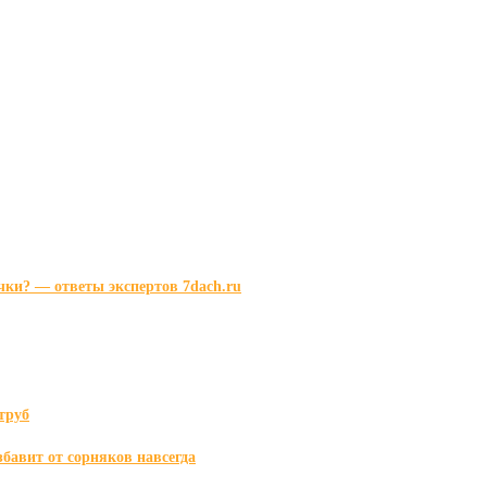
чки? — ответы экспертов 7dach.ru
труб
збавит от сорняков навсегда