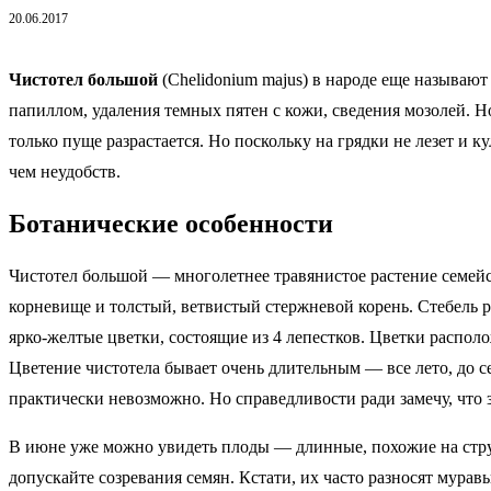
20.06.2017
Чистотел большой
(Chelidonium majus) в народе еще называю
папиллом, удаления темных пятен с кожи, сведения мозолей. Но
только пуще разрастается. Но поскольку на грядки не лезет и 
чем неудобств.
Ботанические особенности
Чистотел большой — многолетнее травянистое растение семейс
корневище и толстый, ветвистый стержневой корень. Стебель р
ярко-желтые цветки, состоящие из 4 лепестков. Цветки распол
Цветение чистотела бывает очень длительным — все лето, до с
практически невозможно. Но справедливости ради замечу, что 
В июне уже можно увидеть плоды — длинные, похожие на струч
допускайте созревания семян. Кстати, их часто разносят мурав