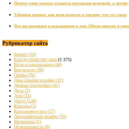
Почему одни томаты остаются вкусными неделями, а другие 
Табачная шашка: как использовать в теплице, что это такое
Что мы высеваем и высаживаем в мае. Обмен опытом и мне
Рубрикатор сайта
Бизнес
(16)
Благоустройство дачи
(1 375)
Вода и канализация
(46)
Вредители
(39)
Грибы
(70)
Дача своими руками
(37)
Дачные постройки
(41)
Дети
(2)
Дом
(33)
Досуг
(148)
Красота
(2)
Кролиководство
(17)
Ландшафтный дизайн
(70)
Медицина
(1)
Недвижимость
(9)