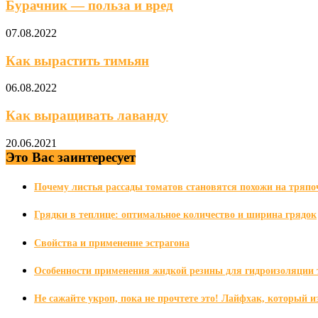
Бурачник — польза и вред
07.08.2022
Как вырастить тимьян
06.08.2022
Как выращивать лаванду
20.06.2021
Это Вас заинтересует
Почему листья рассады томатов становятся похожи на тряпо
Грядки в теплице: оптимальное количество и ширина грядок
Свойства и применение эстрагона
Особенности применения жидкой резины для гидроизоляции 
Не сажайте укроп, пока не прочтете это! Лайфхак, который и