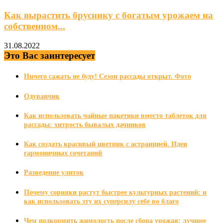
Как вырастить бруснику с богатым урожаем на
собственном...
31.08.2022
Это Вас заинтересует
Ничего сажать не буду! Сезон рассады открыт. Фото
Одуванчик
Как использовать чайные пакетики вместо таблеток для
рассады: хитрость бывалых дачников
Как создать красивый цветник с астранцией. Идеи
гармоничных сочетаний
Разведение улиток
Почему сорняки растут быстрее культурных растений: и
как использовать эту их суперсилу себе во благо
Чем подкормить жимолость после сбора урожая: лучшее