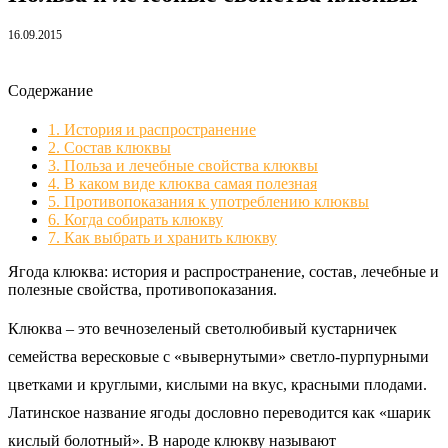
16.09.2015
Содержание
1.
История и распространение
2.
Состав клюквы
3.
Польза и лечебные свойства клюквы
4.
В каком виде клюква самая полезная
5.
Противопоказания к употреблению клюквы
6.
Когда собирать клюкву
7.
Как выбрать и хранить клюкву
Ягода клюква: история и распространение, состав, лечебные и
полезные свойства, противопоказания.
Клюква – это вечнозеленый светолюбивый кустарничек
семейства вересковые с «вывернутыми» светло-пурпурными
цветками и круглыми, кислыми на вкус, красными плодами.
Латинское название ягоды дословно переводится как «шарик
кислый болотный». В народе клюкву называют