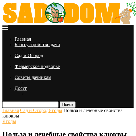
Главная
Благоустройство дачи
Сад и Огород
Фермерское подворье
Советы дачникам
Досуг
Поиск
Главная
Сад и Огород
Ягоды
Польза и лечебные свойства
клюквы
Ягоды
Польза и лечебные свойства клюквы