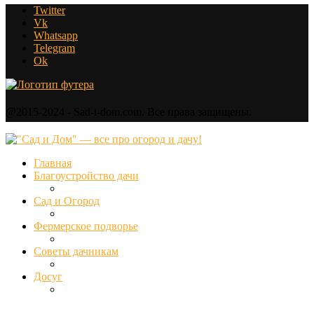
Twitter
Vk
Whatsapp
Telegram
Ok
@2015-2024 - Sad-i-dom.com. Все права защищены.
Главная
Благоустройство дачи
Сад и Огород
Фермерское подворье
Советы дачникам
Досуг